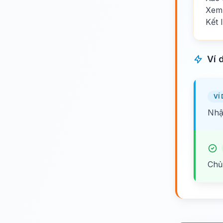
Xem 
Kết 
Ví 
VÍ 
Nhận
Chủ