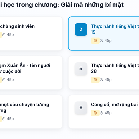
i học trong chương: Giải mã những bí mật
 chàng sinh viên
Thực hành tiếng Việt 
2
15
45p
🟡
45p
ạm Xuân Ẩn - tên người
Thực hành tiếng Việt 
5
ư cuộc đời
28
45p
🟡
45p
 một câu chuyện tưởng
Củng cố, mở rộng bài
8
ợng
🟡
45p
45p