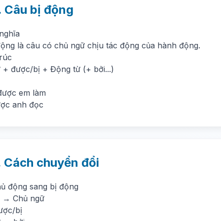
. Câu bị động
 nghĩa
động là câu có chủ ngữ chịu tác động của hành động.
trúc
+ được/bị + Động từ (+ bởi...)
 được em làm
ợc anh đọc
. Cách chuyển đổi
hủ động sang bị động
 → Chủ ngữ
ợc/bị