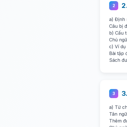
2
2
a) Định
Câu bị 
b) Cấu 
Chủ ngữ 
c) Ví dụ
Bài tập
Sách đư
3
3
a) Từ c
Tân ngữ
Thêm đư