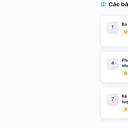
Các bà
Ba
1
🟡
Ph
4
nh
🟡
Kể
7
tư
🟡