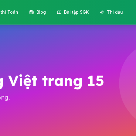
 thi Toán
Blog
Bài tập SGK
Thi đấu
 Việt trang 15
ộng.