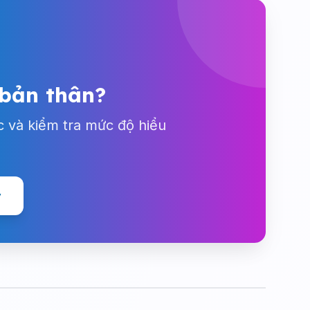
 bản thân?
c và kiểm tra mức độ hiểu
y