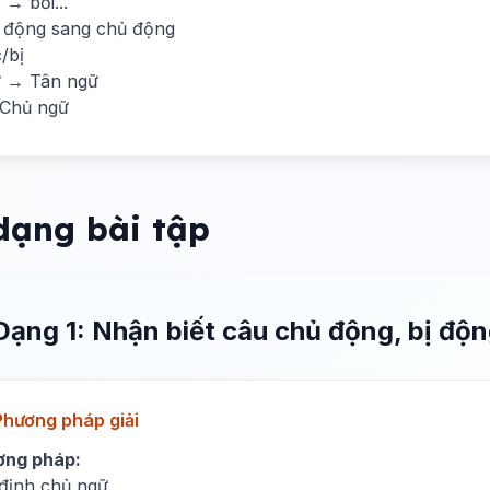
→ bởi...
ị động sang chủ động
/bị
 → Tân ngữ
 Chủ ngữ
dạng bài tập
Dạng 1: Nhận biết câu chủ động, bị độ
Phương pháp giải
ơng pháp:
định chủ ngữ