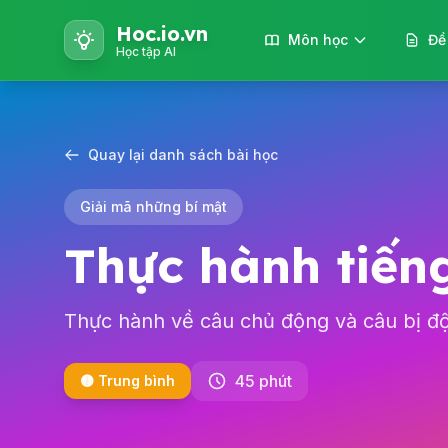
Hoc.io.vn
Môn học
Đề
Học tập AI
Quay lại danh sách bài học
Giải mã những bí mật
Thực hành tiếng
Thực hành về câu chủ động và câu bị đ
45 phút
🟡 Trung bình