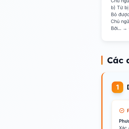
Chủ ngữ 
b) Từ b
Bỏ được
Chủ ngữ
Bởi... →
Các 
1
Phư
Xác 