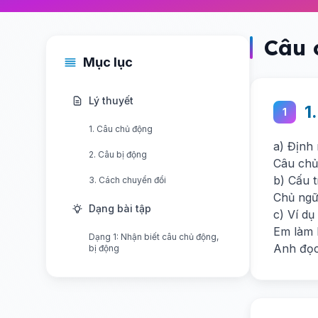
Câu 
Mục lục
Lý thuyết
1
1
1. Câu chủ động
a) Định
2. Câu bị động
Câu chủ
b) Cấu 
3. Cách chuyển đổi
Chủ ngữ
Dạng bài tập
c) Ví dụ
Em làm 
Dạng 1: Nhận biết câu chủ động,
Anh đọc
bị động