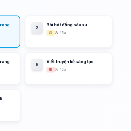
trang
Bài hát đồng sáu xu
3
🟡
45p
trang
Viết truyện kể sáng tạo
6
🔴
45p
 6