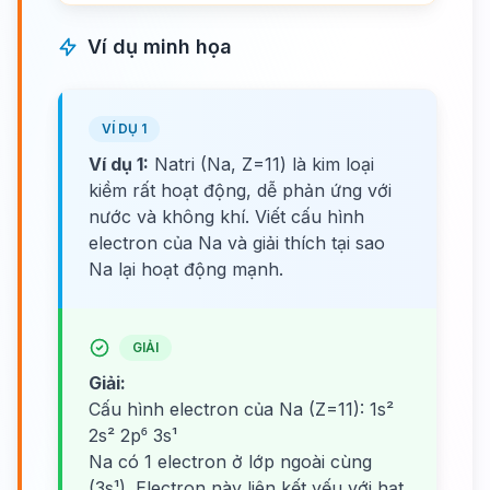
Ví dụ minh họa
VÍ DỤ 1
Ví dụ 1:
Natri (Na, Z=11) là kim loại
kiềm rất hoạt động, dễ phản ứng với
nước và không khí. Viết cấu hình
electron của Na và giải thích tại sao
Na lại hoạt động mạnh.
GIẢI
Giải:
Cấu hình electron của Na (Z=11): 1s²
2s² 2p⁶ 3s¹
Na có 1 electron ở lớp ngoài cùng
(3s¹). Electron này liên kết yếu với hạt