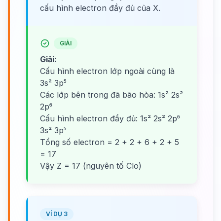
cấu hình electron đầy đủ của X.
GIẢI
Giải:
Cấu hình electron lớp ngoài cùng là
3s² 3p⁵
Các lớp bên trong đã bão hòa: 1s² 2s²
2p⁶
Cấu hình electron đầy đủ: 1s² 2s² 2p⁶
3s² 3p⁵
Tổng số electron = 2 + 2 + 6 + 2 + 5
= 17
Vậy Z = 17 (nguyên tố Clo)
VÍ DỤ 3