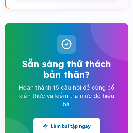
Sẵn sàng thử thách
bản thân?
Hoàn thành 15 câu hỏi để củng cố
kiến thức và kiểm tra mức độ hiểu
bài
Làm bài tập ngay