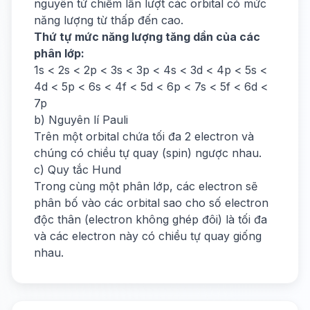
nguyên tử chiếm lần lượt các orbital có mức
năng lượng từ thấp đến cao.
Thứ tự mức năng lượng tăng dần của các
phân lớp:
1s < 2s < 2p < 3s < 3p < 4s < 3d < 4p < 5s <
4d < 5p < 6s < 4f < 5d < 6p < 7s < 5f < 6d <
7p
b) Nguyên lí Pauli
Trên một orbital chứa tối đa 2 electron và
chúng có chiều tự quay (spin) ngược nhau.
c) Quy tắc Hund
Trong cùng một phân lớp, các electron sẽ
phân bố vào các orbital sao cho số electron
độc thân (electron không ghép đôi) là tối đa
và các electron này có chiều tự quay giống
nhau.