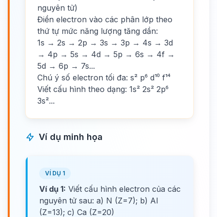
nguyên tử)
Điền electron vào các phân lớp theo
thứ tự mức năng lượng tăng dần:
1s → 2s → 2p → 3s → 3p → 4s → 3d
→ 4p → 5s → 4d → 5p → 6s → 4f →
5d → 6p → 7s...
Chú ý số electron tối đa: s² p⁶ d¹⁰ f¹⁴
Viết cấu hình theo dạng: 1s² 2s² 2p⁶
3s²...
Ví dụ minh họa
VÍ DỤ 1
Ví dụ 1:
Viết cấu hình electron của các
nguyên tử sau: a) N (Z=7); b) Al
(Z=13); c) Ca (Z=20)