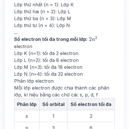
Lớp thứ nhất (n = 1): Lớp K
Lớp thứ hai (n = 2): Lớp L
Lớp thứ ba (n = 3): Lớp M
Lớp thứ tư (n = 4): Lớp N
...
2
2n^2
2
Số electron tối đa trong mỗi lớp:
n
electron
Lớp K (n=1): tối đa 2 electron
Lớp L (n=2): tối đa 8 electron
Lớp M (n=3): tối đa 18 electron
Lớp N (n=4): tối đa 32 electron
Phân lớp electron
Mỗi lớp electron được chia thành các phân
lớp, kí hiệu bằng các chữ cái: s, p, d, f
Phân lớp
Số orbital
Số electron tối đa
s
1
2
p
3
6