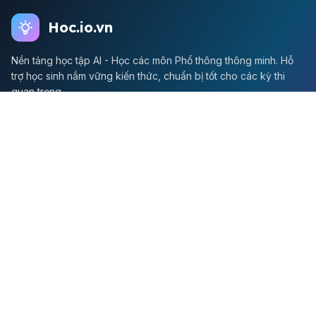
Hoc.io.vn
Nền tảng học tập AI - Học các môn Phổ thông thông minh. Hỗ
trợ học sinh nắm vững kiến thức, chuẩn bị tốt cho các kỳ thi
quan trọng.
Môn Toán
Toán học
Đề thi Toán
Học Toán
Tikz
Về chúng tôi
Giới thiệu
Liên hệ