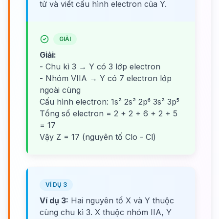
tử và viết cấu hình electron của Y.
GIẢI
Giải:
- Chu kì 3 → Y có 3 lớp electron
- Nhóm VIIA → Y có 7 electron lớp
ngoài cùng
Cấu hình electron: 1s² 2s² 2p⁶ 3s² 3p⁵
Tổng số electron = 2 + 2 + 6 + 2 + 5
= 17
Vậy Z = 17 (nguyên tố Clo - Cl)
VÍ DỤ 3
Ví dụ 3:
Hai nguyên tố X và Y thuộc
cùng chu kì 3. X thuộc nhóm IIA, Y