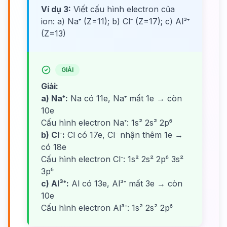
Ví dụ 3:
Viết cấu hình electron của
ion: a) Na⁺ (Z=11); b) Cl⁻ (Z=17); c) Al³⁺
(Z=13)
GIẢI
Giải:
a) Na⁺:
Na có 11e, Na⁺ mất 1e → còn
10e
Cấu hình electron Na⁺: 1s² 2s² 2p⁶
b) Cl⁻:
Cl có 17e, Cl⁻ nhận thêm 1e →
có 18e
Cấu hình electron Cl⁻: 1s² 2s² 2p⁶ 3s²
3p⁶
c) Al³⁺:
Al có 13e, Al³⁺ mất 3e → còn
10e
Cấu hình electron Al³⁺: 1s² 2s² 2p⁶