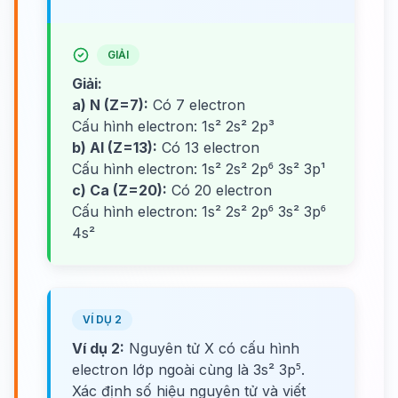
GIẢI
Giải:
a) N (Z=7):
Có 7 electron
Cấu hình electron: 1s² 2s² 2p³
b) Al (Z=13):
Có 13 electron
Cấu hình electron: 1s² 2s² 2p⁶ 3s² 3p¹
c) Ca (Z=20):
Có 20 electron
Cấu hình electron: 1s² 2s² 2p⁶ 3s² 3p⁶
4s²
VÍ DỤ 2
Ví dụ 2:
Nguyên tử X có cấu hình
electron lớp ngoài cùng là 3s² 3p⁵.
Xác định số hiệu nguyên tử và viết