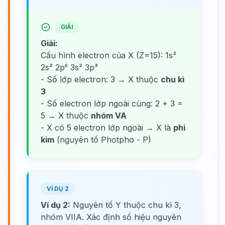
GIẢI
Giải:
Cấu hình electron của X (Z=15): 1s²
2s² 2p⁶ 3s² 3p³
- Số lớp electron: 3 → X thuộc
chu kì
3
- Số electron lớp ngoài cùng: 2 + 3 =
5 → X thuộc
nhóm VA
- X có 5 electron lớp ngoài → X là
phi
kim
(nguyên tố Photpho - P)
VÍ DỤ 2
Ví dụ 2:
Nguyên tố Y thuộc chu kì 3,
nhóm VIIA. Xác định số hiệu nguyên