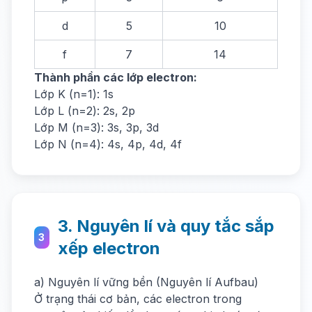
d
5
10
f
7
14
Thành phần các lớp electron:
Lớp K (n=1): 1s
Lớp L (n=2): 2s, 2p
Lớp M (n=3): 3s, 3p, 3d
Lớp N (n=4): 4s, 4p, 4d, 4f
3. Nguyên lí và quy tắc sắp
3
xếp electron
a) Nguyên lí vững bền (Nguyên lí Aufbau)
Ở trạng thái cơ bản, các electron trong