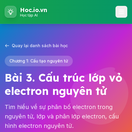
Hoc.io.vn
Học tập AI
Quay lại danh sách bài học
Chương 1: Cấu tạo nguyên tử
Bài 3. Cấu trúc lớp vỏ
electron nguyên tử
Tìm hiểu về sự phân bố electron trong
nguyên tử, lớp và phân lớp electron, cấu
hình electron nguyên tử.