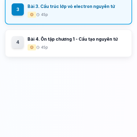
Bài 3. Cấu trúc lớp vỏ electron nguyên tử
3
🟡
45p
Bài 4. Ôn tập chương 1 - Cấu tạo nguyên tử
4
🟡
45p