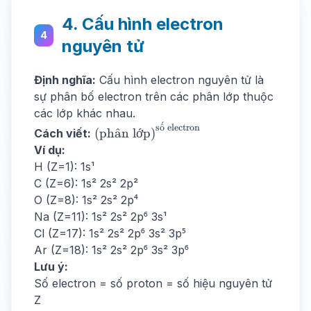
4. Cấu hình electron
4
nguyên tử
Định nghĩa:
Cấu hình electron nguyên tử là
sự phân bố electron trên các phân lớp thuộc
các lớp khác nhau.
ˊ
\text{(phân
s
o
ˆ
electron
(ph
a
ˆ
n lớp)
Cách viết:
lớp)}^{\text{số
Ví dụ:
electron}}
H (Z=1): 1s¹
C (Z=6): 1s² 2s² 2p²
O (Z=8): 1s² 2s² 2p⁴
Na (Z=11): 1s² 2s² 2p⁶ 3s¹
Cl (Z=17): 1s² 2s² 2p⁶ 3s² 3p⁵
Ar (Z=18): 1s² 2s² 2p⁶ 3s² 3p⁶
Lưu ý:
Số electron = số proton = số hiệu nguyên tử
Z