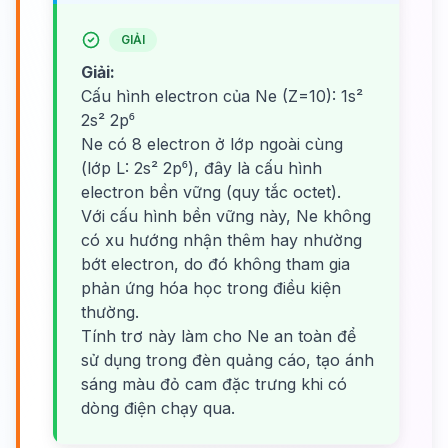
GIẢI
Giải:
Cấu hình electron của Ne (Z=10): 1s²
2s² 2p⁶
Ne có 8 electron ở lớp ngoài cùng
(lớp L: 2s² 2p⁶), đây là cấu hình
electron bền vững (quy tắc octet).
Với cấu hình bền vững này, Ne không
có xu hướng nhận thêm hay nhường
bớt electron, do đó không tham gia
phản ứng hóa học trong điều kiện
thường.
Tính trơ này làm cho Ne an toàn để
sử dụng trong đèn quảng cáo, tạo ánh
sáng màu đỏ cam đặc trưng khi có
dòng điện chạy qua.