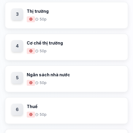
Thị trường
3
🔴
50p
Cơ chế thị trường
4
🔴
50p
Ngân sách nhà nước
5
🔴
50p
Thuế
6
🔴
50p