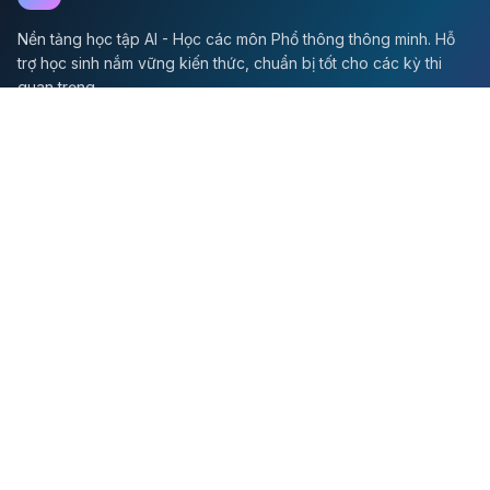
Nền tảng học tập AI - Học các môn Phổ thông thông minh. Hỗ
trợ học sinh nắm vững kiến thức, chuẩn bị tốt cho các kỳ thi
quan trọng.
Môn Toán
Toán học
Đề thi Toán
Học Toán
Tikz
Về chúng tôi
Giới thiệu
Liên hệ
Quy định sử dụng
Chính sách bảo mật