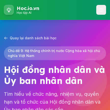
Hoc.io.vn
Học tập AI
Quay lại danh sách bài học
Chủ đề 9: Hệ thống chính trị nước Cộng hòa xã hội chủ
nghĩa Việt Nam
Hội đồng nhân dân và
Ủy ban nhân dân
Tìm hiểu về chức năng, nhiệm vụ, quyền
hạn và tổ chức của Hội đồng nhân dân và
Ủy ban nhân dân các cấp.