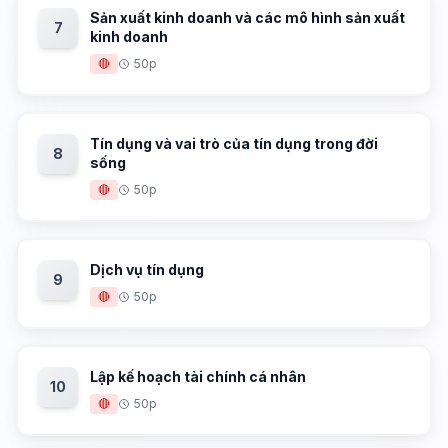
Sản xuất kinh doanh và các mô hình sản xuất
7
kinh doanh
🔴
50p
Tín dụng và vai trò của tín dụng trong đời
8
sống
🔴
50p
Dịch vụ tín dụng
9
🔴
50p
Lập kế hoạch tài chính cá nhân
10
🔴
50p