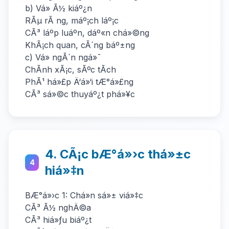
b) Vá» Ã½ kiáº¿n
RÃµ rÃ ng, máº¡ch láº¡c
CÃ³ láº­p luáº­n, dáº«n chá»©ng
KhÃ¡ch quan, cÃ´ng báº±ng
c) Vá» ngÃ´n ngá»¯
ChÃ­nh xÃ¡c, sÃºc tÃ­ch
PhÃ¹ há»£p Ä‘á»‘i tÆ°á»£ng
CÃ³ sá»©c thuyáº¿t phá»¥c
4. CÃ¡c bÆ°á»›c thá»±c
4
hiá»‡n
BÆ°á»›c 1: Chá»n sá»± viá»‡c
CÃ³ Ã½ nghÄ©a
CÃ³ hiá»ƒu biáº¿t