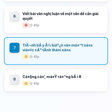
Viết bài văn nghị luận về một vấn đề cần giải
6
quyết
🔴
45p
TrÃ¬nh bÃ y Ã½ kiáº¿n vá» má»™t sá»±
7
viá»‡c cÃ³ tÃ­nh thá»i sá»±
🟡
45p
Cá»§ng cá»‘, má»Ÿ rá»™ng bÃ i 8
8
🟡
45p