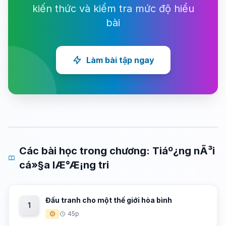
kiến thức và kiểm tra mức độ hiểu
bài
Làm bài tập ngay
Các bài học trong chương: Tiáº¿ng nÃ³i
cá»§a lÆ°Æ¡ng tri
Đấu tranh cho một thế giới hòa bình
1
🟡
45p