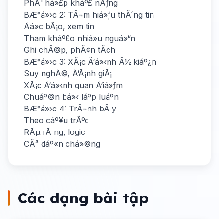
PhÃ¹ há»£p kháº£ nÄƒng
BÆ°á»›c 2: TÃ¬m hiá»ƒu thÃ´ng tin
Äá»c bÃ¡o, xem tin
Tham kháº£o nhiá»u nguá»“n
Ghi chÃ©p, phÃ¢n tÃ­ch
BÆ°á»›c 3: XÃ¡c Ä‘á»‹nh Ã½ kiáº¿n
Suy nghÄ©, Ä‘Ã¡nh giÃ¡
XÃ¡c Ä‘á»‹nh quan Ä‘iá»ƒm
Chuáº©n bá»‹ láº­p luáº­n
BÆ°á»›c 4: TrÃ¬nh bÃ y
Theo cáº¥u trÃºc
RÃµ rÃ ng, logic
CÃ³ dáº«n chá»©ng
Các dạng bài tập