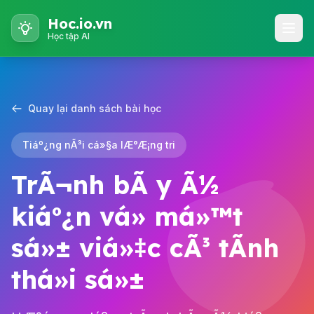
Hoc.io.vn
Học tập AI
Quay lại danh sách bài học
Tiáº¿ng nÃ³i cá»§a lÆ°Æ¡ng tri
TrÃ¬nh bÃ y Ã½
kiáº¿n vá» má»™t
sá»± viá»‡c cÃ³ tÃ­nh
thá»i sá»±