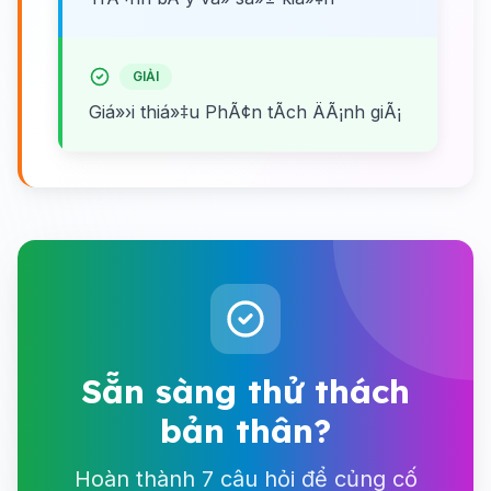
GIẢI
Giá»›i thiá»‡u PhÃ¢n tÃ­ch ÄÃ¡nh giÃ¡
Sẵn sàng thử thách
bản thân?
Hoàn thành 7 câu hỏi để củng cố