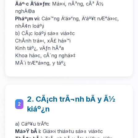
Äáº·c Ä‘iá»ƒm:
Má»›i, nÃ³ng, cÃ³ Ã½
nghÄ©a
Pháº¡m vi:
Cá»™ng Ä‘á»“ng, Ä‘áº¥t nÆ°á»›c,
nhÃ¢n loáº¡i
b) CÃ¡c loáº¡i sá»± viá»‡c
ChÃ­nh trá»‹, xÃ£ há»™i
Kinh táº¿, vÄƒn hÃ³a
Khoa há»c, cÃ´ng nghá»‡
MÃ´i trÆ°á»ng, y táº¿
2. CÃ¡ch trÃ¬nh bÃ y Ã½
2
kiáº¿n
a) Cáº¥u trÃºc
Má»Ÿ bÃ i:
Giá»›i thiá»‡u sá»± viá»‡c