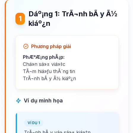
Dáº¡ng 1: TrÃ¬nh bÃ y Ã½
1
kiáº¿n
Phương pháp giải
PhÆ°Æ¡ng phÃ¡p:
Chá»n sá»± viá»‡c
TÃ¬m hiá»ƒu thÃ´ng tin
TrÃ¬nh bÃ y Ã½ kiáº¿n
Ví dụ minh họa
VÍ DỤ 1
TrÃ¬nh bÃ y vá» sá»± kiá»‡n