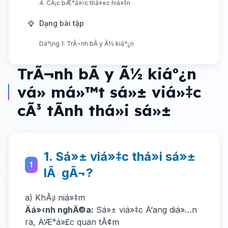
4. CÃ¡c bÆ°á»›c thá»±c hiá»‡n
Dạng bài tập
Dáº¡ng 1: TrÃ¬nh bÃ y Ã½ kiáº¿n
TrÃ¬nh bÃ y Ã½ kiáº¿n
vá» má»™t sá»± viá»‡c
cÃ³ tÃ­nh thá»i sá»±
1. Sá»± viá»‡c thá»i sá»±
1
lÃ gÃ¬?
a) KhÃ¡i niá»‡m
Äá»‹nh nghÄ©a:
Sá»± viá»‡c Ä‘ang diá»…n
ra, Ä‘Æ°á»£c quan tÃ¢m