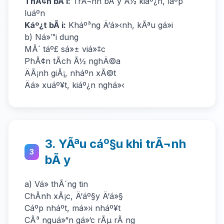
ThÃ¢n bÃ i:
TrÃ¬nh bÃ y Ã½ kiáº¿n, láº­p
luáº­n
Káº¿t bÃ i:
Kháº³ng Ä‘á»‹nh, kÃªu gá»i
b) Ná»™i dung
MÃ´ táº£ sá»± viá»‡c
PhÃ¢n tÃ­ch Ã½ nghÄ©a
ÄÃ¡nh giÃ¡, nháº­n xÃ©t
Äá» xuáº¥t, kiáº¿n nghá»‹
3. YÃªu cáº§u khi trÃ¬nh
3
bÃ y
a) Vá» thÃ´ng tin
ChÃ­nh xÃ¡c, Ä‘áº§y Ä‘á»§
Cáº­p nháº­t, má»›i nháº¥t
CÃ³ nguá»“n gá»‘c rÃµ rÃ ng