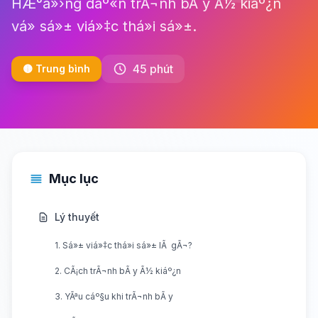
HÆ°á»›ng dáº«n trÃ¬nh bÃ y Ã½ kiáº¿n
vá» sá»± viá»‡c thá»i sá»±.
45 phút
🟡 Trung bình
Mục lục
Lý thuyết
1. Sá»± viá»‡c thá»i sá»± lÃ gÃ¬?
2. CÃ¡ch trÃ¬nh bÃ y Ã½ kiáº¿n
3. YÃªu cáº§u khi trÃ¬nh bÃ y