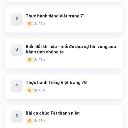
Thực hành tiếng Việt trang 71
2
🟡
45p
Biến đổi khí hậu – mối đe dọa sự tồn vong của
3
hành tinh chúng ta
🟡
45p
Thực hành Tiếng Việt trang 76
4
🟡
45p
Bài ca chúc Tết thanh niên
5
🟡
45p