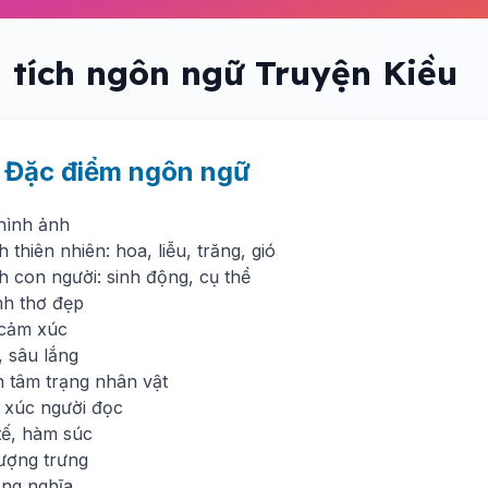
 tích ngôn ngữ Truyện Kiều
. Đặc điểm ngôn ngữ
 hình ảnh
 thiên nhiên: hoa, liễu, trăng, gió
h con người: sinh động, cụ thể
nh thơ đẹp
 cảm xúc
, sâu lắng
n tâm trạng nhân vật
 xúc người đọc
tế, hàm súc
tượng trưng
ầng nghĩa