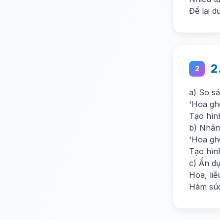
Để lại dư
2
2
a) So s
'Hoa gh
Tạo hìn
b) Nhân
'Hoa ghe
Tạo hìn
c) Ẩn d
Hoa, li
Hàm súc