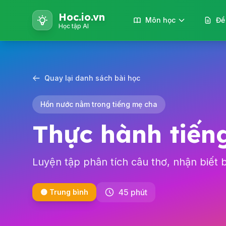
Hoc.io.vn
Môn học
Đề
Học tập AI
Quay lại danh sách bài học
Hồn nước nằm trong tiếng mẹ cha
Thực hành tiếng
Luyện tập phân tích câu thơ, nhận biết 
45 phút
🟡 Trung bình