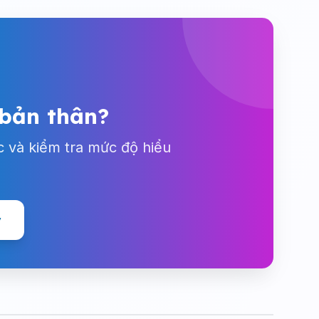
 bản thân?
c và kiểm tra mức độ hiểu
y