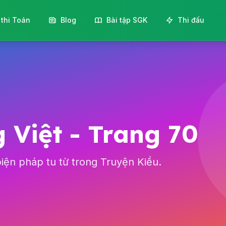
 thi Toán
Blog
Bài tập SGK
Thi đấu
 Việt - Trang 70
biện pháp tu từ trong Truyện Kiều.