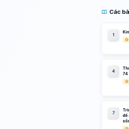
Các bà
Kim
1
🟡
Thự
4
74
🟡
Trì
7
đề 
số
🟡