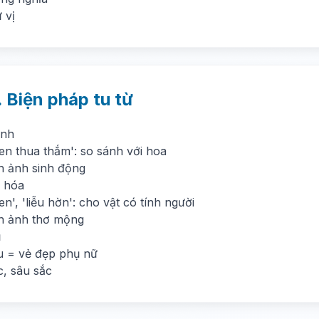
 vị
. Biện pháp tu từ
ánh
en thua thắm': so sánh với hoa
h ảnh sinh động
 hóa
n', 'liễu hờn': cho vật có tính người
h ảnh thơ mộng
ụ
ễu = vẻ đẹp phụ nữ
, sâu sắc