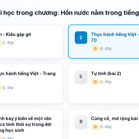
i học trong chương: Hồn nước nằm trong tiến
 - Kiều gặp gỡ
Thực hành tiếng Việt 
2
70
45p
🟡
45p
c hành tiếng Việt - Trang
Tự tình (bài 2)
5
🟡
45p
45p
nh bày ý kiến về một vấn
Củng cố, mở rộng bài
8
có tính thời sự trong đời
🟡
45p
ng học sinh
45p