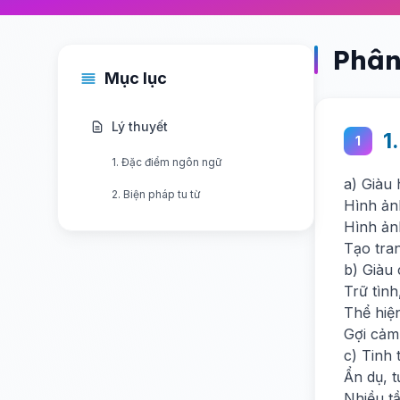
Phân
Mục lục
Lý thuyết
1
1
1. Đặc điểm ngôn ngữ
a) Giàu
2. Biện pháp tu từ
Hình ảnh
Hình ản
Tạo tra
b) Giàu
Trữ tình
Thể hiệ
Gợi cảm
c) Tinh 
Ẩn dụ, 
Nhiều t