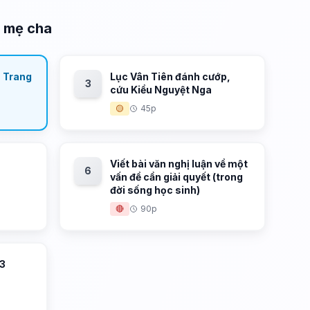
g mẹ cha
- Trang
Lục Vân Tiên đánh cướp,
3
cứu Kiều Nguyệt Nga
🟡
45p
Viết bài văn nghị luận về một
6
vấn đề cần giải quyết (trong
đời sống học sinh)
🔴
90p
 3