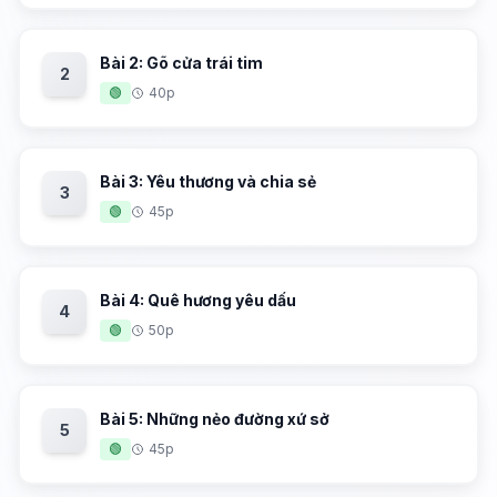
Bài 2: Gõ cửa trái tim
2
🟢
40p
Bài 3: Yêu thương và chia sẻ
3
🟢
45p
Bài 4: Quê hương yêu dấu
4
🟢
50p
Bài 5: Những nẻo đường xứ sở
5
🟢
45p