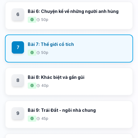
Bài 6: Chuyện kể về những người anh hùng
6
🟢
50p
Bài 7: Thế giới cổ tích
7
🟢
50p
Bài 8: Khác biệt và gần gũi
8
🟢
40p
Bài 9: Trái Đất - ngôi nhà chung
9
🟢
45p