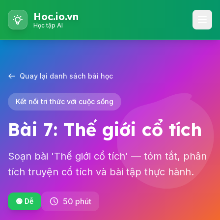
Hoc.io.vn
Học tập AI
Quay lại danh sách bài học
Kết nối tri thức với cuộc sống
Bài 7: Thế giới cổ tích
Soạn bài 'Thế giới cổ tích' — tóm tắt, phân
tích truyện cổ tích và bài tập thực hành.
50 phút
🟢 Dễ