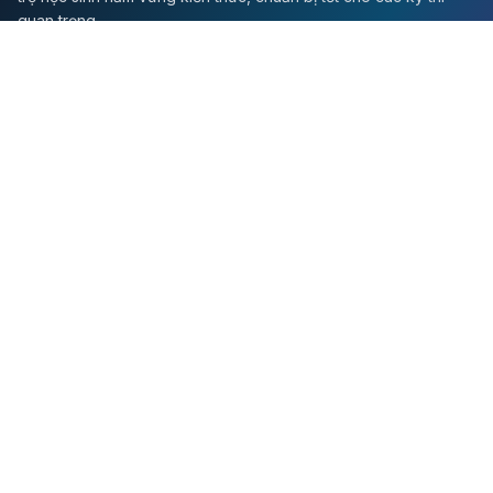
quan trọng.
Môn Toán
Toán học
Đề thi Toán
Học Toán
Tikz
Về chúng tôi
Giới thiệu
Liên hệ
Quy định sử dụng
Chính sách bảo mật
Hướng dẫn học tập