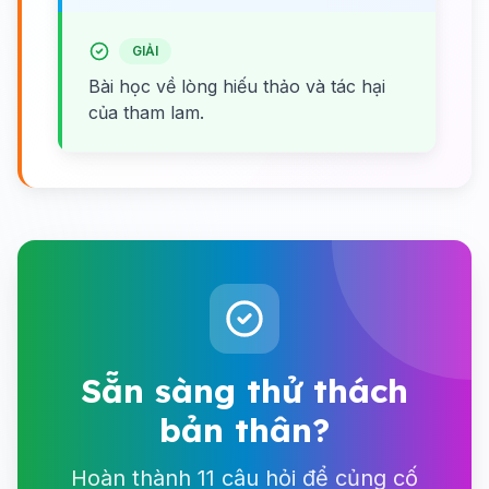
GIẢI
Bài học về lòng hiếu thảo và tác hại
của tham lam.
Sẵn sàng thử thách
bản thân?
Hoàn thành 11 câu hỏi để củng cố