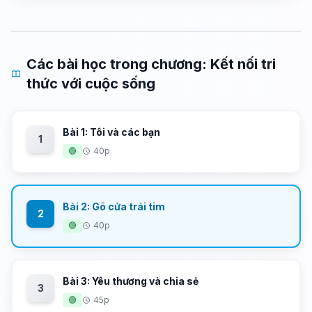
Các bài học trong chương: Kết nối tri
thức với cuộc sống
Bài 1: Tôi và các bạn
1
🟢
40p
Bài 2: Gõ cửa trái tim
2
🟢
40p
Bài 3: Yêu thương và chia sẻ
3
🟢
45p