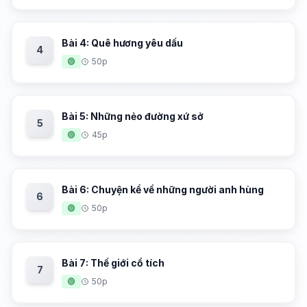
Bài 4: Quê hương yêu dấu
4
🟢
50p
Bài 5: Những nẻo đường xứ sở
5
🟢
45p
Bài 6: Chuyện kể về những người anh hùng
6
🟢
50p
Bài 7: Thế giới cổ tích
7
🟢
50p