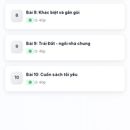
Bài 8: Khác biệt và gần gũi
8
🟢
40p
Bài 9: Trái Đất - ngôi nhà chung
9
🟢
45p
Bài 10: Cuốn sách tôi yêu
10
🟢
40p