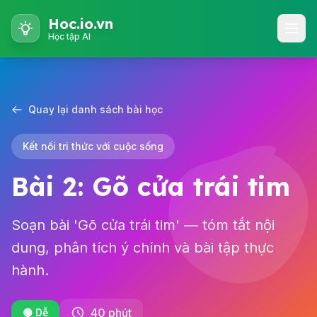
Hoc.io.vn
Học tập AI
Quay lại danh sách bài học
Kết nối tri thức với cuộc sống
Bài 2: Gõ cửa trái tim
Soạn bài 'Gõ cửa trái tim' — tóm tắt nội
dung, phân tích ý chính và bài tập thực
hành.
40 phút
🟢 Dễ