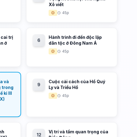
Xô viết
🟡
45p
cai trị
Hành trình đi đến độc lập
6
ân ở
dân tộc ở Đông Nam Á
🟡
45p
a và
Cuộc cải cách của Hồ Quý
9
g trong
Ly và Triều Hồ
 kỉ III
🟡
45p
IX)
nh
Vị trí và tầm quan trọng của
12