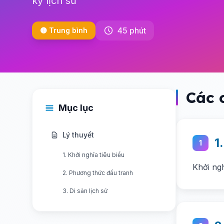
kỳ lịch sử
45 phút
🟡 Trung bình
Các 
Mục lục
Lý thuyết
1
1
1. Khởi nghĩa tiêu biểu
Khởi ng
2. Phương thức đấu tranh
3. Di sản lịch sử