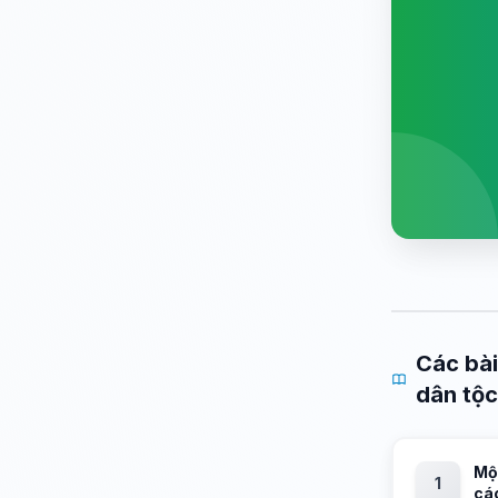
Các bài
dân tộc
Mộ
1
cá