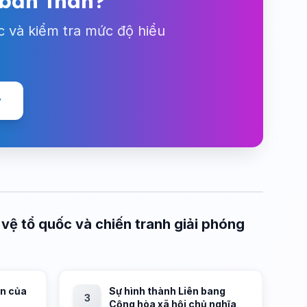
 bản thân?
c và kiểm tra mức độ hiểu
y
vệ tổ quốc và chiến tranh giải phóng
ển của
Sự hình thành Liên bang
3
Cộng hòa xã hội chủ nghĩa