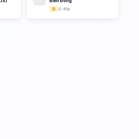
XIX)
Biển Đông
🟡
45p