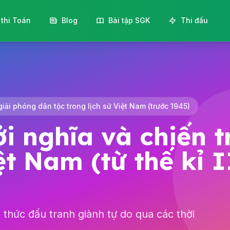
 thi Toán
Blog
Bài tập SGK
Thi đấu
giải phóng dân tộc trong lịch sử Việt Nam (trước 1945)
i nghĩa và chiến 
iệt Nam (từ thế kỉ 
thức đấu tranh giành tự do qua các thời