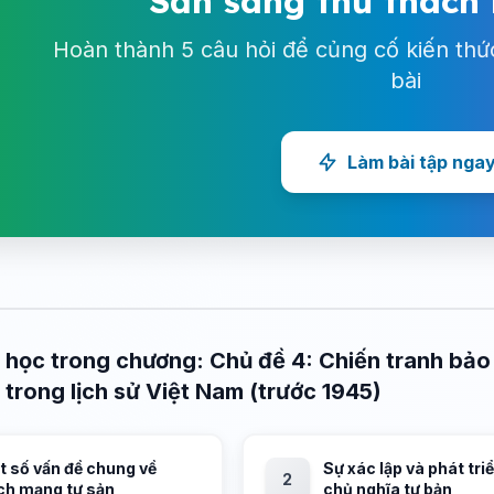
Sẵn sàng thử thách
Hoàn thành 5 câu hỏi để củng cố kiến thứ
bài
Làm bài tập nga
 học trong chương: Chủ đề 4: Chiến tranh bảo 
 trong lịch sử Việt Nam (trước 1945)
t số vấn đề chung về
Sự xác lập và phát tri
2
ch mạng tư sản
chủ nghĩa tư bản