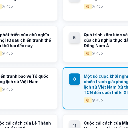
45p
🟡
45p
phát triển của chủ nghĩa
Quá trình xâm lược và 
5
hội từ sau chiến tranh thế
của chủ nghĩa thực d
i thứ hai đến nay
Đông Nam Á
45p
🟡
45p
iến tranh bảo vệ Tổ quốc
Một số cuộc khởi nghĩ
8
ng lịch sử Việt Nam
chiến tranh giải phón
lịch sử Việt Nam (từ thế
45p
TCN đến cuối thế kỉ X
🟡
45p
ộc cải cách của Lê Thánh
Cuộc cải cách của Mi
11