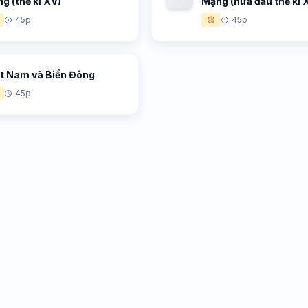
g (thế kỉ XV)
Mạng (nửa đầu thế kỉ 
45p
🟡
45p
ệt Nam và Biển Đông
45p