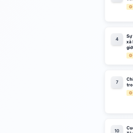
🟡
Sự 
4
xã 
giớ
🟡
Ch
7
tro
🟡
Cu
10