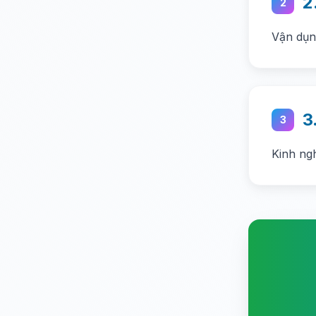
2
2
Vận dụn
3
3
Kinh ngh