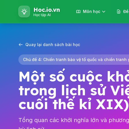
Hoc.io.vn
Môn học
Đề
Học tập AI
Quay lại danh sách bài học
Chủ đề 4: Chiến tranh bảo vệ tổ quốc và chiến tranh 
Một số cuộc khở
trong lịch sử V
cuối thế kỉ XIX)
Tổng quan các khởi nghĩa lớn và phương 