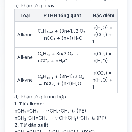
c) Phản ứng cháy
Loại
PTHH tổng quát
Đặc điểm
n(H₂O) =
CₙH₂ₙ₊₂ + (3n+1)/2 O₂
Alkane
n(CO₂) +
→ nCO₂ + (n+1)H₂O
1
CₙH₂ₙ + 3n/2 O₂ →
n(CO₂) =
Alkene
nCO₂ + nH₂O
n(H₂O)
n(CO₂) =
CₙH₂ₙ₋₂ + (3n-1)/2 O₂
Alkyne
n(H₂O) +
→ nCO₂ + (n-1)H₂O
1
d) Phản ứng trùng hợp
1. Từ alkene:
nCH₂=CH₂ → (-CH₂-CH₂-)ₙ (PE)
nCH₃-CH=CH₂ → (-CH(CH₃)-CH₂-)ₙ (PP)
2. Từ dẫn xuất: