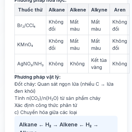
Phương pháp hóa học:
Thuốc thử
Alkane
Alkene
Alkyne
Aren
Không
Mất
Mất
Không
Br₂/CCl₄
đổi
màu
màu
đổi
Không
Mất
Mất
Không
KMnO₄
đổi
màu
màu
đổi
Kết tủa
AgNO₃/NH₃
Không
Không
Không
vàng
Phương pháp vật lý:
Đốt cháy: Quan sát ngọn lửa (nhiều C → lửa
đen khói)
Tính n(CO₂)/n(H₂O) từ sản phẩm cháy
Xác định công thức phân tử
c) Chuyển hóa giữa các loại
Alkane ← H₂ → Alkene ← H₂ →