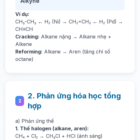
Alkyne
Ví dụ:
CH₃-CH₃ ← H₂ (Ni) → CH₂=CH₂ ← H₂ (Pd) →
CH≡CH
Cracking:
Alkane nặng → Alkane nhẹ +
Alkene
Reforming:
Alkane → Aren (tăng chỉ số
octane)
2. Phản ứng hóa học tổng
2
hợp
a) Phản ứng thế
1. Thế halogen (alkane, aren):
CH₄ + Cl₂ → CH₃Cl + HCl (ánh sáng)