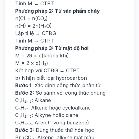
Tính M → CTPT
Phương pháp 2: Từ sản phẩm cháy
n(C) = n(CO₂)
n(H) = 2n(H₂O)
Lập tỉ lệ → CTĐG
Tính M → CTPT
Phương pháp 3: Từ mật độ hơi
M = 29 × d(không khí)
M = 2 × d(H₂)
Kết hợp với CTĐG → CTPT
b) Nhận biết loại hydrocarbon
Bước 1:
Xác định công thức phân tử
Bước 2:
So sánh với công thức chung
CₙH₂ₙ₊₂: Alkane
CₙH₂ₙ: Alkene hoặc cycloalkane
CₙH₂ₙ₋₂: Alkyne hoặc diene
CₙH₂ₙ₋₆: Aren (1 vòng benzene)
Bước 3:
Dùng thuốc thử hóa học
Br₂/CCl₄: Alkene, alkyne mất màu