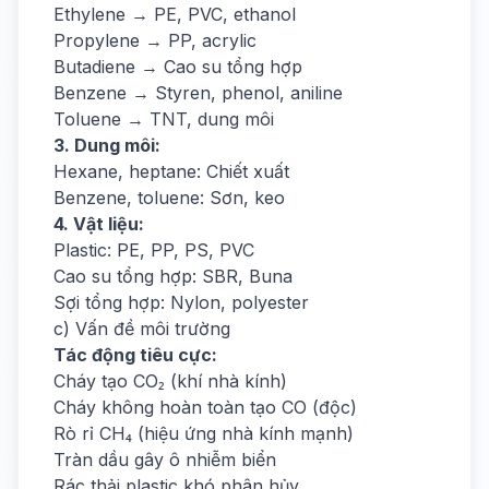
Ethylene → PE, PVC, ethanol
Propylene → PP, acrylic
Butadiene → Cao su tổng hợp
Benzene → Styren, phenol, aniline
Toluene → TNT, dung môi
3. Dung môi:
Hexane, heptane: Chiết xuất
Benzene, toluene: Sơn, keo
4. Vật liệu:
Plastic: PE, PP, PS, PVC
Cao su tổng hợp: SBR, Buna
Sợi tổng hợp: Nylon, polyester
c) Vấn đề môi trường
Tác động tiêu cực:
Cháy tạo CO₂ (khí nhà kính)
Cháy không hoàn toàn tạo CO (độc)
Rò rỉ CH₄ (hiệu ứng nhà kính mạnh)
Tràn dầu gây ô nhiễm biển
Rác thải plastic khó phân hủy