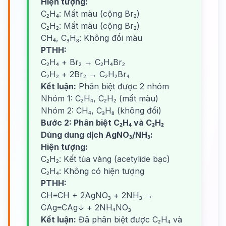
Hiện tượng:
C₂H₄: Mất màu (cộng Br₂)
C₂H₂: Mất màu (cộng Br₂)
CH₄, C₃H₈: Không đổi màu
PTHH:
C₂H₄ + Br₂ → C₂H₄Br₂
C₂H₂ + 2Br₂ → C₂H₂Br₄
Kết luận:
Phân biệt được 2 nhóm
Nhóm 1: C₂H₄, C₂H₂ (mất màu)
Nhóm 2: CH₄, C₃H₈ (không đổi)
Bước 2: Phân biệt C₂H₄ và C₂H₂
Dùng dung dịch AgNO₃/NH₃:
Hiện tượng:
C₂H₂: Kết tủa vàng (acetylide bạc)
C₂H₄: Không có hiện tượng
PTHH:
CH≡CH + 2AgNO₃ + 2NH₃ →
CAg≡CAg↓ + 2NH₄NO₃
Kết luận:
Đã phân biệt được C₂H₄ và