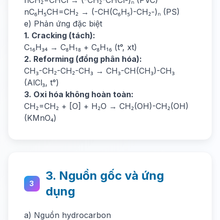
nCH₂=CHCl → (-CH₂-CHCl-)ₙ (PVC)
nC₆H₅CH=CH₂ → (-CH(C₆H₅)-CH₂-)ₙ (PS)
e) Phản ứng đặc biệt
1. Cracking (tách):
C₁₆H₃₄ → C₈H₁₈ + C₈H₁₆ (t°, xt)
2. Reforming (đồng phân hóa):
CH₃-CH₂-CH₂-CH₃ → CH₃-CH(CH₃)-CH₃
(AlCl₃, t°)
3. Oxi hóa không hoàn toàn:
CH₂=CH₂ + [O] + H₂O → CH₂(OH)-CH₂(OH)
(KMnO₄)
3. Nguồn gốc và ứng
3
dụng
a) Nguồn hydrocarbon