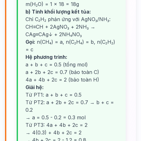
m(H₂O) = 1 × 18 = 18g
b) Tính khối lượng kết tủa:
Chỉ C₂H₂ phản ứng với AgNO₃/NH₃:
CH≡CH + 2AgNO₃ + 2NH₃ →
CAg≡CAg↓ + 2NH₄NO₃
Gọi:
n(CH₄) = a, n(C₂H₄) = b, n(C₂H₂)
= c
Hệ phương trình:
a + b + c = 0.5 (tổng mol)
a + 2b + 2c = 0.7 (bảo toàn C)
4a + 4b + 2c = 2 (bảo toàn H)
Giải hệ:
Từ PT1: a + b + c = 0.5
Từ PT2: a + 2b + 2c = 0.7 → b + c =
0.2
→ a = 0.5 - 0.2 = 0.3 mol
Từ PT3: 4a + 4b + 2c = 2
→ 4(0.3) + 4b + 2c = 2
→ 4b + 2c = 2 - 1.2 = 0.8