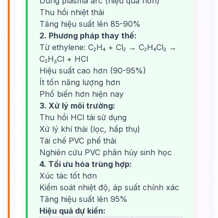
Dùng plasma arc (hiệu quả hơn)
Thu hồi nhiệt thải
Tăng hiệu suất lên 85-90%
2. Phương pháp thay thế:
Từ ethylene: C₂H₄ + Cl₂ → C₂H₄Cl₂ →
C₂H₃Cl + HCl
Hiệu suất cao hơn (90-95%)
Ít tốn năng lượng hơn
Phổ biến hơn hiện nay
3. Xử lý môi trường:
Thu hồi HCl tái sử dụng
Xử lý khí thải (lọc, hấp thụ)
Tái chế PVC phế thải
Nghiên cứu PVC phân hủy sinh học
4. Tối ưu hóa trùng hợp:
Xúc tác tốt hơn
Kiểm soát nhiệt độ, áp suất chính xác
Tăng hiệu suất lên 95%
Hiệu quả dự kiến: