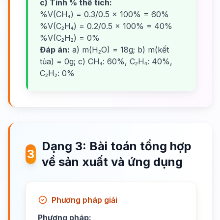
c) Tính % thể tích:
%V(CH₄) = 0.3/0.5 × 100% = 60%
%V(C₂H₄) = 0.2/0.5 × 100% = 40%
%V(C₂H₂) = 0%
Đáp án:
a) m(H₂O) = 18g; b) m(kết
tủa) = 0g; c) CH₄: 60%, C₂H₄: 40%,
C₂H₂: 0%
Dạng 3: Bài toán tổng hợp
3
về sản xuất và ứng dụng
Phương pháp giải
Phương pháp: