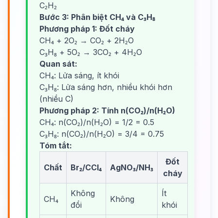
C₂H₂
Bước 3: Phân biệt CH₄ và C₃H₈
Phương pháp 1: Đốt cháy
CH₄ + 2O₂ → CO₂ + 2H₂O
C₃H₈ + 5O₂ → 3CO₂ + 4H₂O
Quan sát:
CH₄: Lửa sáng, ít khói
C₃H₈: Lửa sáng hơn, nhiều khói hơn
(nhiều C)
Phương pháp 2: Tính n(CO₂)/n(H₂O)
CH₄: n(CO₂)/n(H₂O) = 1/2 = 0.5
C₃H₈: n(CO₂)/n(H₂O) = 3/4 = 0.75
Tóm tắt:
Đốt
Chất
Br₂/CCl₄
AgNO₃/NH₃
cháy
Không
Ít
CH₄
Không
đổi
khói