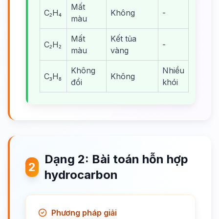
Mất
C₂H₄
Không
-
màu
Mất
Kết tủa
C₂H₂
-
màu
vàng
Không
Nhiều
C₃H₈
Không
đổi
khói
Dạng 2: Bài toán hỗn hợp
2
hydrocarbon
Phương pháp giải