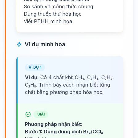
So sánh với công thức chung
Dùng thuốc thử hóa học
Viết PTHH minh họa
Ví dụ minh họa
VÍ DỤ 1
Ví dụ:
Có 4 chất khí: CH₄, C₂H₄, C₂H₂,
C₃H₈. Trình bày cách nhận biết từng
chất bằng phương pháp hóa học.
GIẢI
Phương pháp nhận biết:
Bước 1: Dùng dung dịch Br₂/CCl₄