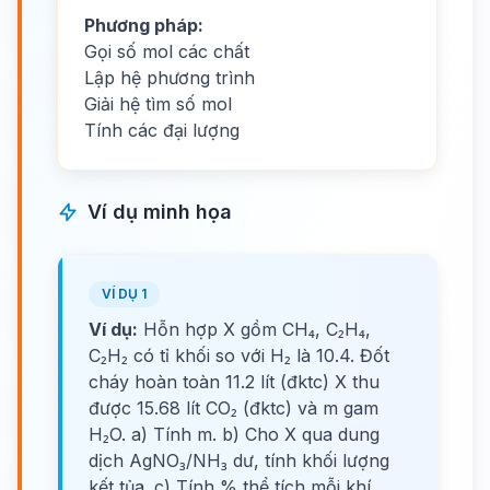
Phương pháp:
Gọi số mol các chất
Lập hệ phương trình
Giải hệ tìm số mol
Tính các đại lượng
Ví dụ minh họa
VÍ DỤ 1
Ví dụ:
Hỗn hợp X gồm CH₄, C₂H₄,
C₂H₂ có tỉ khối so với H₂ là 10.4. Đốt
cháy hoàn toàn 11.2 lít (đktc) X thu
được 15.68 lít CO₂ (đktc) và m gam
H₂O. a) Tính m. b) Cho X qua dung
dịch AgNO₃/NH₃ dư, tính khối lượng
kết tủa. c) Tính % thể tích mỗi khí.