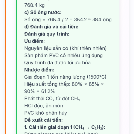
768.4 kg
c) Số ống nước:
Số ống = 768.4 / 2 = 384.2 ≈ 384 ống
d) Đánh giá và cải tiến:
Đánh giá quy trình:
Ưu điểm:
Nguyên liệu sẵn có (khí thiên nhiên)
Sản phẩm PVC có nhiều ứng dụng
Quy trình đã được tối ưu hóa
Nhược điểm:
Giai đoạn 1 tốn năng lượng (1500°C)
Hiệu suất tổng thấp: 80% × 85% ×
90% = 61.2%
Phát thải CO₂ từ đốt CH₄
HCl độc, ăn mòn
PVC khó phân hủy
Đề xuất cải tiến:
1. Cải tiến giai đoạn 1 (CH₄ → C₂H₂):