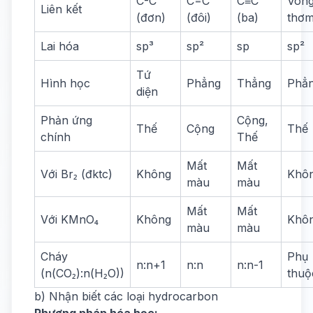
C-C
C=C
C≡C
Vòn
Liên kết
(đơn)
(đôi)
(ba)
thơ
Lai hóa
sp³
sp²
sp
sp²
Tứ
Hình học
Phẳng
Thẳng
Phẳ
diện
Phản ứng
Cộng,
Thế
Cộng
Thế
chính
Thế
Mất
Mất
Với Br₂ (đktc)
Không
Khô
màu
màu
Mất
Mất
Với KMnO₄
Không
Khô
màu
màu
Cháy
Phụ
n:n+1
n:n
n:n-1
(n(CO₂):n(H₂O))
thuộ
b) Nhận biết các loại hydrocarbon