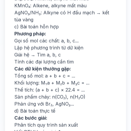
KMnO₄: Alkene, alkyne mất màu
AgNO₃/NH₃: Alkyne có H đầu mạch → kết
tủa vàng
c) Bài toán hỗn hợp
Phương pháp:
Gọi số mol các chất: a, b, c...
Lập hệ phương trình từ dữ kiện
Giải hệ → Tìm a, b, c
Tính các đại lượng cần tìm
Các dữ kiện thường gặp:
Tổng số mol: a + b + c = ...
Khối lượng: M₁a + M₂b + M₃c = ...
Thể tích: (a + b + c) × 22.4 = ...
Sản phẩm cháy: n(CO₂), n(H₂O)
Phản ứng với Br₂, AgNO₃...
d) Bài toán thực tế
Các bước giải:
Phân tích quy trình sản xuất