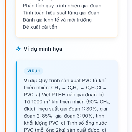
Phân tích quy trình nhiều giai đoạn
Tính toán hiệu suất từng giai đoạn
Đánh giá kinh tế và môi trường
Đề xuất cải tiến
Ví dụ minh họa
VÍ DỤ 1
Ví dụ:
Quy trình sản xuất PVC từ khí
thiên nhiên: CH₄ → C₂H₂ → C₂H₃Cl →
PVC. a) Viết PTHH các giai đoạn. b)
Từ 1000 m³ khí thiên nhiên (90% CH₄,
đktc), hiệu suất giai đoạn 1: 80%, giai
đoạn 2: 85%, giai đoạn 3: 90%, tính
khối lượng PVC. c) Tính số ống nước
PVC (mỗi ống 2kg) sản xuất được. d)