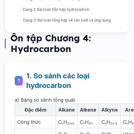
Dạng 2: Bài toán hỗn hợp hydrocarbon
Dạng 3: Bài toán tổng hợp về sản xuất và ứng dụng
Ôn tập Chương 4:
Hydrocarbon
1. So sánh các loại
1
hydrocarbon
a) Bảng so sánh tổng quát
Đặc điểm
Alkane
Alkene
Alkyne
Are
Công thức
CₙH₂ₙ₊₂
CₙH₂ₙ
CₙH₂ₙ₋₂
CₙH₂