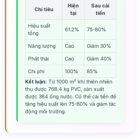
Hiện
Sau cải
Chỉ tiêu
tại
tiến
Hiệu suất
61.2%
75-80%
tổng
Năng lượng
Cao
Giảm 30%
Phát thải
Cao
Giảm 40%
Chi phí
100%
85%
Kết luận:
Từ 1000 m³ khí thiên nhiên
thu được 768.4 kg PVC, sản xuất
được 384 ống nước. Có thể cải tiến để
tăng hiệu suất lên 75-80% và giảm tác
động môi trường.