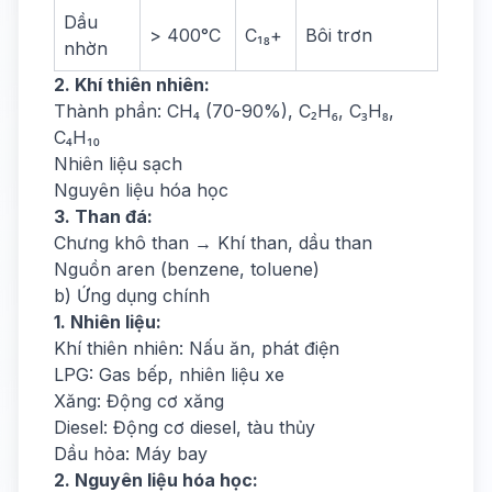
Dầu
> 400°C
C₁₈+
Bôi trơn
nhờn
2. Khí thiên nhiên:
Thành phần: CH₄ (70-90%), C₂H₆, C₃H₈,
C₄H₁₀
Nhiên liệu sạch
Nguyên liệu hóa học
3. Than đá:
Chưng khô than → Khí than, dầu than
Nguồn aren (benzene, toluene)
b) Ứng dụng chính
1. Nhiên liệu:
Khí thiên nhiên: Nấu ăn, phát điện
LPG: Gas bếp, nhiên liệu xe
Xăng: Động cơ xăng
Diesel: Động cơ diesel, tàu thủy
Dầu hỏa: Máy bay
2. Nguyên liệu hóa học: