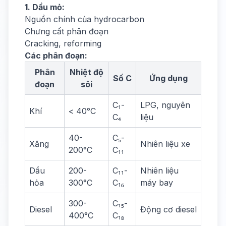
1. Dầu mỏ:
Nguồn chính của hydrocarbon
Chưng cất phân đoạn
Cracking, reforming
Các phân đoạn:
Phân
Nhiệt độ
Số C
Ứng dụng
đoạn
sôi
C₁-
LPG, nguyên
Khí
< 40°C
C₄
liệu
40-
C₅-
Xăng
Nhiên liệu xe
200°C
C₁₁
Dầu
200-
C₁₁-
Nhiên liệu
hỏa
300°C
C₁₆
máy bay
300-
C₁₅-
Diesel
Động cơ diesel
400°C
C₁₈