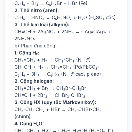
C₆H₆ + Br₂ → C₆H₅Br + HBr (Fe)
2. Thế nitro (aren):
C₆H₆ + HNO₃ → C₆H₅NO₂ + H₂O (H₂SO₄ đặc)
3. Thế kim loại (alkyne):
CH≡CH + 2AgNO₃ + 2NH₃ → CAg≡CAg↓ +
2NH₄NO₃
b) Phản ứng cộng
1. Cộng H₂:
CH₂=CH₂ + H₂ → CH₃-CH₃ (Ni, t°)
CH≡CH + H₂ → CH₂=CH₂ (Pd/PbCO₃)
C₆H₆ + 3H₂ → C₆H₁₂ (Ni, t° cao, p cao)
2. Cộng halogen:
CH₂=CH₂ + Br₂ → CH₂Br-CH₂Br
CH≡CH + 2Br₂ → CHBr₂-CHBr₂
3. Cộng HX (quy tắc Markovnikov):
CH₃-CH=CH₂ + HBr → CH₃-CHBr-CH₃
(chính)
4. Cộng H₂O:
CH₂=CH₂ + H₂O → CH₃-CH₂-OH (H₂SO₄, t°)