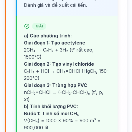
Đánh giá và đề xuất cải tiến.
GIẢI
a) Các phương trình:
Giai đoạn 1: Tạo acetylene
2CH₄ → C₂H₂ + 3H₂ (t° rất cao,
1500°C)
Giai đoạn 2: Tạo vinyl chloride
C₂H₂ + HCl → CH₂=CHCl (HgCl₂, 150-
200°C)
Giai đoạn 3: Trùng hợp PVC
nCH₂=CHCl → (-CH₂-CHCl-)ₙ (t°, p,
xt)
b) Tính khối lượng PVC:
Bước 1: Tính số mol CH₄
V(CH₄) = 1000 × 90% = 900 m³ =
900,000 lít