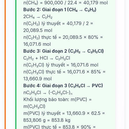
n(CH₄) = 900,000 / 22.4 = 40,179 mol
Bước 2: Giai đoạn 1 (CH₄ → C₂H₂)
2CH₄ → C₂H₂
n(C₂H₂) lý thuyết = 40,179 / 2 =
20,089.5 mol
n(C₂H₂) thực tế = 20,089.5 × 80% =
16,071.6 mol
Bước 3: Giai đoạn 2 (C₂H₂ → C₂H₃Cl)
C₂H₂ + HCl → C₂H₃Cl
n(C₂H₃Cl) lý thuyết = 16,071.6 mol
n(C₂H₃Cl) thực tế = 16,071.6 × 85% =
13,660.9 mol
Bước 4: Giai đoạn 3 (C₂H₃Cl → PVC)
nC₂H₃Cl → (-C₂H₃Cl-)ₙ
Khối lượng bảo toàn: m(PVC) =
m(C₂H₃Cl)
m(PVC) lý thuyết = 13,660.9 × 62.5 =
853,806 g = 853.8 kg
m(PVC) thực tế = 853.8 × 90% =