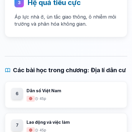
Hệ quả tiêu cực
3
Áp lực nhà ở, ùn tắc giao thông, ô nhiễm môi
trường và phân hóa không gian.
Các bài học trong chương: Địa lí dân cư
Dân số Việt Nam
6
🔴
45p
Lao động và việc làm
7
🔴
45p