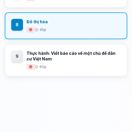
Đô thị hóa
8
🔴
45p
Thực hành: Viết báo cáo về một chủ đề dân
9
cư Việt Nam
🔴
60p