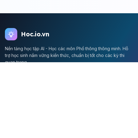
Hoc.io.vn
Nền tảng học tập AI - Học các môn Phổ thông thông minh. Hỗ
trợ học sinh nắm vững kiến thức, chuẩn bị tốt cho các kỳ thi
quan trọng.
Môn Toán
Toán học
Đề thi Toán
Học Toán
Tikz
Về chúng tôi