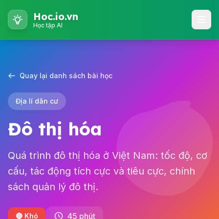
Hoc.io.vn
Học tập AI
Quay lại danh sách bài học
Địa lí dân cư
Đô thị hóa
Quá trình đô thị hóa ở Việt Nam: tốc độ, cơ
cấu, tác động tích cực và tiêu cực, chính
sách quản lý đô thị.
45 phút
🔴 Khó