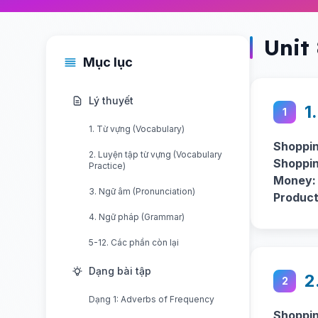
Unit
Mục lục
Lý thuyết
1
1
1. Từ vựng (Vocabulary)
Shoppin
2. Luyện tập từ vựng (Vocabulary
Shoppin
Practice)
Money:
3. Ngữ âm (Pronunciation)
Product
4. Ngữ pháp (Grammar)
5-12. Các phần còn lại
Dạng bài tập
2
2
Dạng 1: Adverbs of Frequency
Shoppin