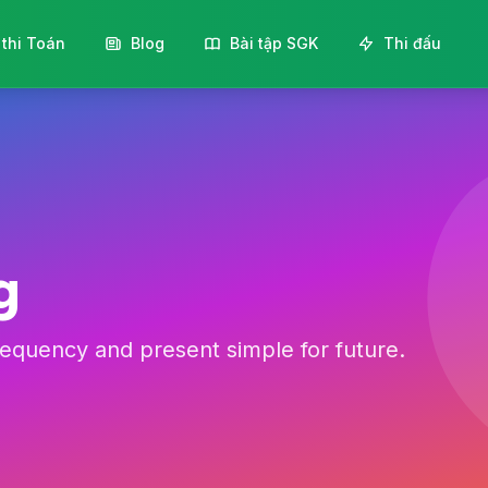
 thi Toán
Blog
Bài tập SGK
Thi đấu
g
equency and present simple for future.