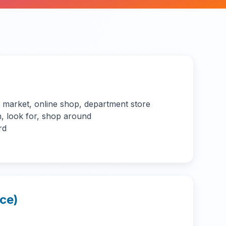
 market, online shop, department store
n, look for, shop around
rd
ice)