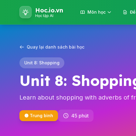
Hoc.io.vn
Môn học
Đề
Học tập AI
Quay lại danh sách bài học
Unit 8: Shopping
Unit 8: Shoppin
Learn about shopping with adverbs of fr
45 phút
🟡 Trung bình