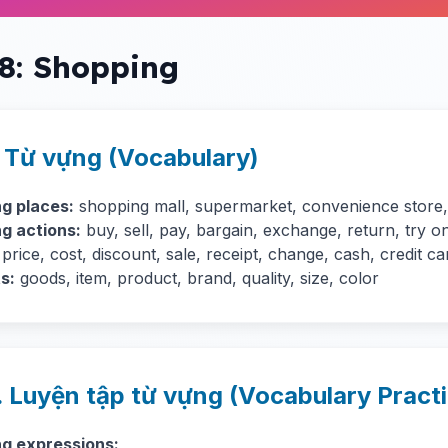
 8: Shopping
. Từ vựng (Vocabulary)
g places:
shopping mall, supermarket, convenience store,
g actions:
buy, sell, pay, bargain, exchange, return, try o
price, cost, discount, sale, receipt, change, cash, credit ca
s:
goods, item, product, brand, quality, size, color
. Luyện tập từ vựng (Vocabulary Pract
g expressions: