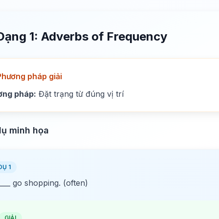
Dạng 1: Adverbs of Frequency
Phương pháp giải
ơng pháp:
Đặt trạng từ đúng vị trí
dụ minh họa
DỤ 1
____ go shopping. (often)
GIẢI