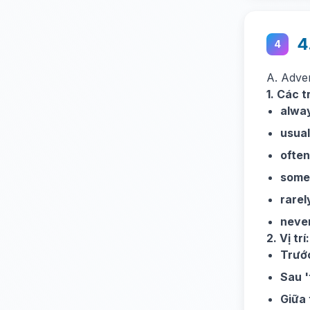
4
4
A. Adve
1. Các t
alwa
usual
often
some
rarel
neve
2. Vị trí:
Trướ
Sau '
Giữa 