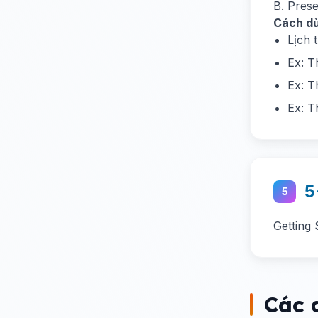
B. Prese
Cách d
Lịch 
Ex: 
Ex: T
Ex: T
5
5
Getting 
Các 