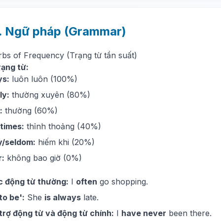
. Ngữ pháp (Grammar)
rbs of Frequency (Trạng từ tần suất)
rạng từ:
ys:
luôn luôn (100%)
ly:
thường xuyên (80%)
:
thường (60%)
times:
thỉnh thoảng (40%)
y/seldom:
hiếm khi (20%)
r:
không bao giờ (0%)
c động từ thường:
I
often
go shopping.
to be':
She
is always
late.
trợ động từ và động từ chính:
I
have never
been there.