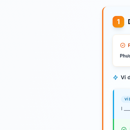
1
Phư
Ví 
VÍ 
I __