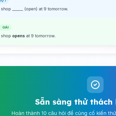
DỤ 1
 shop ______ (open) at 9 tomorrow.
GIẢI
 shop
opens
at 9 tomorrow.
Sẵn sàng thử thách
Hoàn thành 10 câu hỏi để củng cố kiến thứ