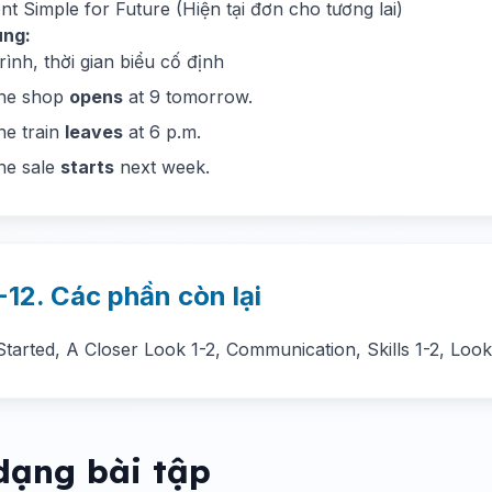
nt Simple for Future (Hiện tại đơn cho tương lai)
ùng:
trình, thời gian biểu cố định
The shop
opens
at 9 tomorrow.
he train
leaves
at 6 p.m.
he sale
starts
next week.
-12. Các phần còn lại
Started, A Closer Look 1-2, Communication, Skills 1-2, Look
dạng bài tập