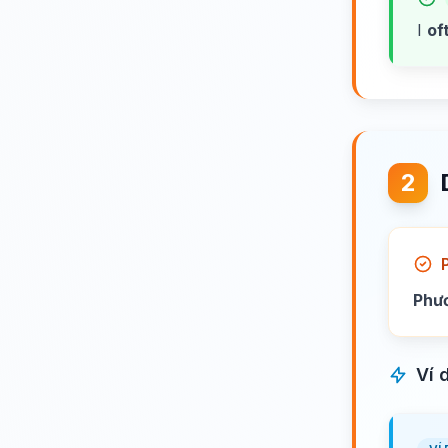
I
of
2
Phư
Ví 