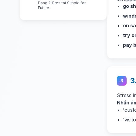
Dạng 2: Present Simple for
go sh
Future
wind
on sa
try o
pay b
3
3
Stress i
Nhấn âm
'cust
'visit