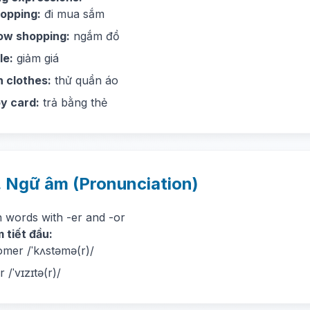
opping:
đi mua sắm
ow shopping:
ngắm đồ
le:
giảm giá
n clothes:
thử quần áo
y card:
trả bằng thẻ
. Ngữ âm (Pronunciation)
n words with -er and -or
 tiết đầu:
omer /ˈkʌstəmə(r)/
or /ˈvɪzɪtə(r)/