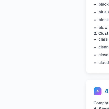
black
blue /
block
blow 
2. Cluste
class 
clean 
close
cloud
4
4
Compara
A. Short