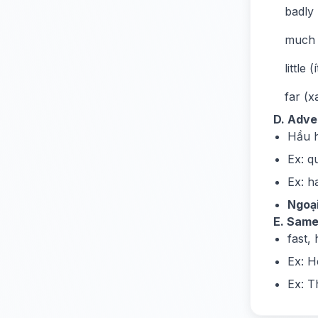
badly 
much 
little (í
far (x
D. Adver
Hầu h
Ex: q
Ex: h
Ngoại
E. Same
fast, 
Ex: 
Ex: T