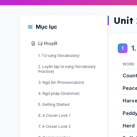
Unit 
Mục lục
Lý thuyết
1
1
1. Từ vựng (Vocabulary)
WORD
2. Luyện tập từ vựng (Vocabulary
Practice)
Count
3. Ngữ âm (Pronunciation)
Peace
4. Ngữ pháp (Grammar)
Harve
5. Getting Started
Paddy
6. A Closer Look 1
Herd
7. A Closer Look 2