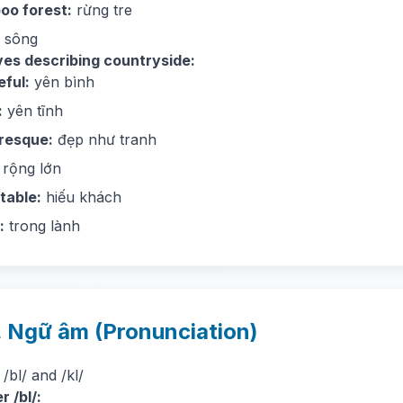
oo forest:
rừng tre
sông
ves describing countryside:
ful:
yên bình
:
yên tĩnh
resque:
đẹp như tranh
rộng lớn
table:
hiếu khách
:
trong lành
. Ngữ âm (Pronunciation)
 /bl/ and /kl/
r /bl/: