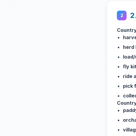
2
2
Country
harve
herd 
load/
fly ki
ride 
pick f
colle
Country
paddy
orch
villag