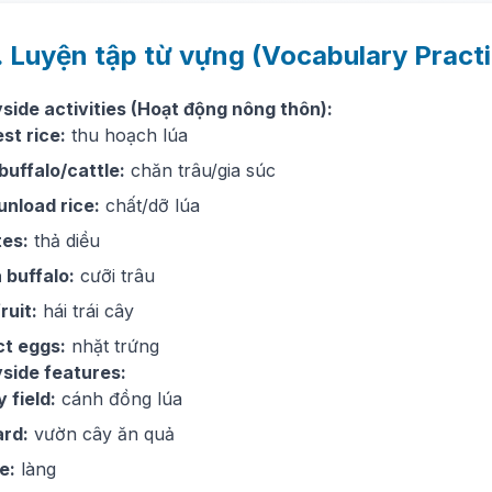
. Luyện tập từ vựng (Vocabulary Pract
side activities (Hoạt động nông thôn):
st rice:
thu hoạch lúa
buffalo/cattle:
chăn trâu/gia súc
unload rice:
chất/dỡ lúa
tes:
thả diều
a buffalo:
cưỡi trâu
ruit:
hái trái cây
ct eggs:
nhặt trứng
side features:
 field:
cánh đồng lúa
ard:
vườn cây ăn quả
e:
làng