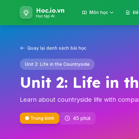
Hoc.io.vn
Môn học
Đề
Học tập AI
Quay lại danh sách bài học
Unit 2: Life in the Countryside
Unit 2: Life in 
Learn about countryside life with compa
45 phút
🟡 Trung bình