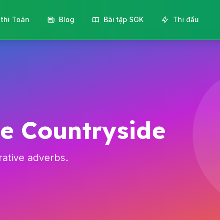
 thi Toán
Blog
Bài tập SGK
Thi đấu
the Countryside
rative adverbs.