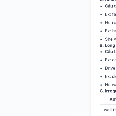
Cấu t
Ex: f
He r
Ex: 
She 
B. Long 
Cấu t
Ex: c
Driv
Ex: s
He w
C. Irreg
Ad
well (t