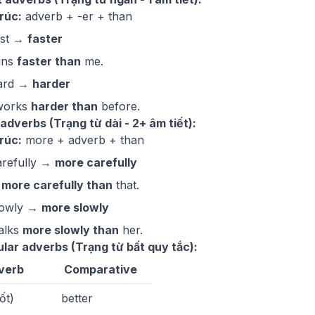
rúc:
adverb + -er + than
ast →
faster
uns
faster than
me.
hard →
harder
works
harder than
before.
adverbs (Trạng từ dài - 2+ âm tiết):
rúc:
more + adverb + than
arefully →
more carefully
e
more carefully than
that.
lowly →
more slowly
alks
more slowly than
her.
ular adverbs (Trạng từ bất quy tắc):
verb
Comparative
ốt)
better