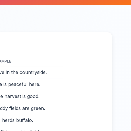
AMPLE
live in the countryside.
fe is peaceful here.
e harvest is good.
ddy fields are green.
 herds buffalo.