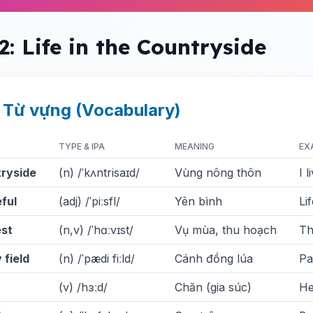
2: Life in the Countryside
. Từ vựng (Vocabulary)
TYPE & IPA
MEANING
EX
ryside
(n) /ˈkʌntrisaɪd/
Vùng nông thôn
I 
ful
(adj) /ˈpiːsfl/
Yên bình
Li
st
(n,v) /ˈhɑːvɪst/
Vụ mùa, thu hoạch
Th
 field
(n) /ˈpædi fiːld/
Cánh đồng lúa
Pa
(v) /hɜːd/
Chăn (gia súc)
He