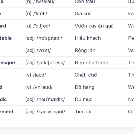
lo
(n) /ˈbʌfələʊ/
Con trâu
Bu
e
(n) /ˈkætl/
Gia súc
Fa
ard
(n) /ˈɔːtʃəd/
Vườn cây ăn quả
We
table
(adj) /hɒˈspɪtəbl/
Hiếu khách
Pe
(adj) /vɑːst/
Rộng lớn
Va
resque
(adj) /ˌpɪktʃəˈresk/
Đẹp như tranh
Th
(v) /ləʊd/
Chất, chở
Th
d
(v) /ʌnˈləʊd/
Dỡ hàng
We
dic
(adj) /nəʊˈmædɪk/
Du mục
No
nient
(adj) /kənˈviːniənt/
Tiện lợi
Ci