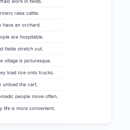
ffalo work in fields.
rmers raise cattle.
 have an orchard.
ople are hospitable.
st fields stretch out.
e village is picturesque.
ey load rice onto trucks.
 unload the cart.
madic people move often.
ty life is more convenient.