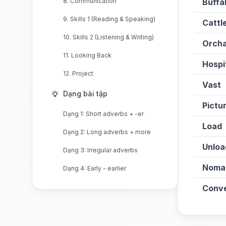
8. Communication
Buffa
9. Skills 1 (Reading & Speaking)
Cattl
10. Skills 2 (Listening & Writing)
Orch
11. Looking Back
Hospi
12. Project
Vast
Dạng bài tập
Pictu
Dạng 1: Short adverbs + -er
Load
Dạng 2: Long adverbs + more
Unloa
Dạng 3: Irregular adverbs
Noma
Dạng 4: Early - earlier
Conve