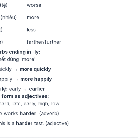
(tệ)
worse
(nhiều)
more
t)
less
a)
farther/further
bs ending in -ly:
ết dùng 'more'
uickly →
more quickly
appily →
more happily
 lệ:
early →
earlier
 form as adjectives:
hard, late, early, high, low
He works
harder
. (adverb)
his is a
harder
test. (adjective)