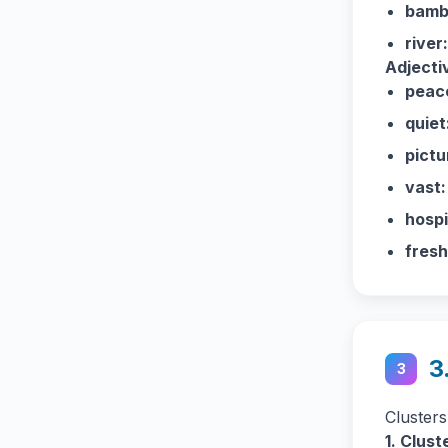
bamb
river:
Adjecti
peace
quiet
pictu
vast:
hospi
fresh
3
3
Clusters
1. Cluste