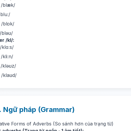
 /blæk/
bluː/
 /blɒk/
/bləʊ/
r /kl/:
/klɑːs/
/kliːn/
 /kləʊz/
 /klaʊd/
. Ngữ pháp (Grammar)
tive Forms of Adverbs (So sánh hơn của trạng từ)
 adverbs (Trạng từ ngắn - 1 âm tiết):