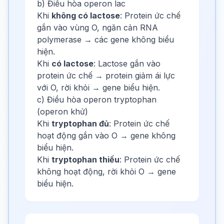
b) Điều hòa operon lac
Khi
không có lactose
: Protein ức chế
gắn vào vùng O, ngăn cản RNA
polymerase → các gene không biểu
hiện.
Khi
có lactose
: Lactose gắn vào
protein ức chế → protein giảm ái lực
với O, rời khỏi → gene biểu hiện.
c) Điều hòa operon tryptophan
(operon khử)
Khi
tryptophan đủ
: Protein ức chế
hoạt động gắn vào O → gene không
biểu hiện.
Khi
tryptophan thiếu
: Protein ức chế
không hoạt động, rời khỏi O → gene
biểu hiện.