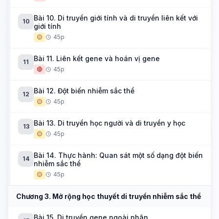
Bài 10. Di truyền giới tính và di truyền liên kết với
10
giới tính
🟡
45p
Bài 11. Liên kết gene và hoán vị gene
11
🔴
45p
Bài 12. Đột biến nhiễm sắc thể
12
🟡
45p
Bài 13. Di truyền học người và di truyền y học
13
🟡
45p
Bài 14. Thực hành: Quan sát một số dạng đột biến
14
nhiễm sắc thể
🟡
45p
Chương 3. Mở rộng học thuyết di truyền nhiễm sắc thể
Bài 15. Di truyền gene ngoài nhân