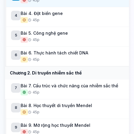
🔴
45p
Bài 4. Đột biến gene
4
🟡
45p
Bài 5. Công nghệ gene
5
🔴
45p
Bài 6. Thực hành tách chiết DNA
6
🟡
45p
Chương 2. Di truyền nhiễm sắc thể
Bài 7. Cấu trúc và chức năng của nhiễm sắc thể
7
🟢
45p
Bài 8. Học thuyết di truyền Mendel
8
🟡
45p
Bài 9. Mở rộng học thuyết Mendel
9
🔴
45p