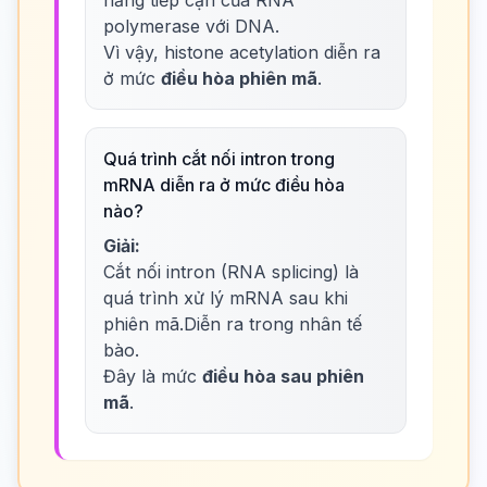
năng tiếp cận của RNA
polymerase với DNA.
Vì vậy, histone acetylation diễn ra
ở mức
điều hòa phiên mã
.
Quá trình cắt nối intron trong
mRNA diễn ra ở mức điều hòa
nào?
Giải:
Cắt nối intron (RNA splicing) là
quá trình xử lý mRNA sau khi
phiên mã.Diễn ra trong nhân tế
bào.
Đây là mức
điều hòa sau phiên
mã
.