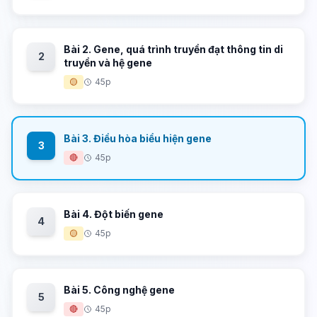
Bài 2. Gene, quá trình truyền đạt thông tin di
2
truyền và hệ gene
🟡
45p
Bài 3. Điều hòa biểu hiện gene
3
🔴
45p
Bài 4. Đột biến gene
4
🟡
45p
Bài 5. Công nghệ gene
5
🔴
45p