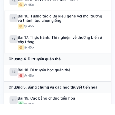
15
🟡
45p
Bài 16. Tương tác giữa kiểu gene với môi trường
16
và thành tựu chọn giống
🟡
45p
Bài 17. Thực hành: Thí nghiệm về thường biến ở
17
cây trồng
🟡
45p
Chương 4. Di truyền quần thể
Bài 18. Di truyền học quần thể
18
🔴
45p
Chương 5. Bằng chứng và các học thuyết tiến hóa
Bài 19. Các bằng chứng tiến hóa
19
🟢
45p