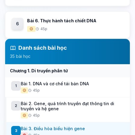
Bài 6. Thực hành tách chiết DNA
6
🟡
45p
Danh sách bài học
35 bài học
Chương 1. Di truyền phân tử
Bài 1. DNA và cơ chế tái bản DNA
1
🟡
45p
Bài 2. Gene, quá trình truyền đạt thông tin di
2
truyền và hệ gene
🟡
45p
Bài 3. Điều hòa biểu hiện gene
3