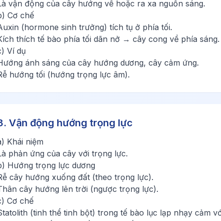
Là vận động của cây hướng về hoặc ra xa nguồn sáng.
b) Cơ chế
Auxin (hormone sinh trưởng) tích tụ ở phía tối.
Kích thích tế bào phía tối dãn nở → cây cong về phía sáng.
c) Ví dụ
Hướng ánh sáng của cây hướng dương, cây cảm ứng.
Rễ hướng tối (hướng trọng lực âm).
3. Vận động hướng trọng lực
a) Khái niệm
Là phản ứng của cây với trọng lực.
b) Hướng trọng lực dương
Rễ cây hướng xuống đất (theo trọng lực).
Thân cây hướng lên trời (ngược trọng lực).
c) Cơ chế
Statolith (tinh thể tinh bột) trong tế bào lục lạp nhạy cảm vớ