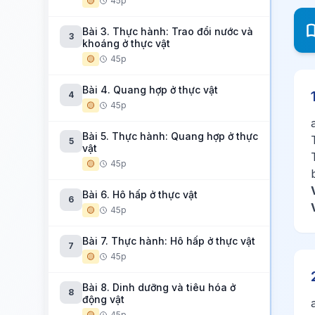
🟡
45p
Bài 3. Thực hành: Trao đổi nước và
3
khoáng ở thực vật
🟡
45p
Bài 4. Quang hợp ở thực vật
4
🟡
45p
Bài 5. Thực hành: Quang hợp ở thực
5
vật
🟡
45p
Bài 6. Hô hấp ở thực vật
6
🟡
45p
Bài 7. Thực hành: Hô hấp ở thực vật
7
🟡
45p
Bài 8. Dinh dưỡng và tiêu hóa ở
8
động vật
🟡
45p