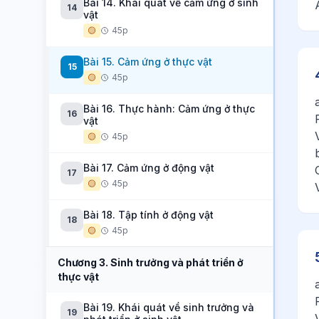
Bài 14. Khái quát về cảm ứng ở sinh
14
vật
🟡
45p
Bài 15. Cảm ứng ở thực vật
15
🟡
45p
Bài 16. Thực hành: Cảm ứng ở thực
16
vật
🟡
45p
Bài 17. Cảm ứng ở động vật
17
🟡
45p
Bài 18. Tập tính ở động vật
18
🟡
45p
Chương 3. Sinh trưởng và phát triển ở
thực vật
Bài 19. Khái quát về sinh trưởng và
19