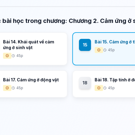
 bài học trong chương: Chương 2. Cảm ứng ở s
Bài 14. Khái quát về cảm
Bài 15. Cảm ứng ở 
15
ứng ở sinh vật
🟡
45p
🟡
45p
Bài 17. Cảm ứng ở động vật
Bài 18. Tập tính ở 
18
🟡
45p
🟡
45p