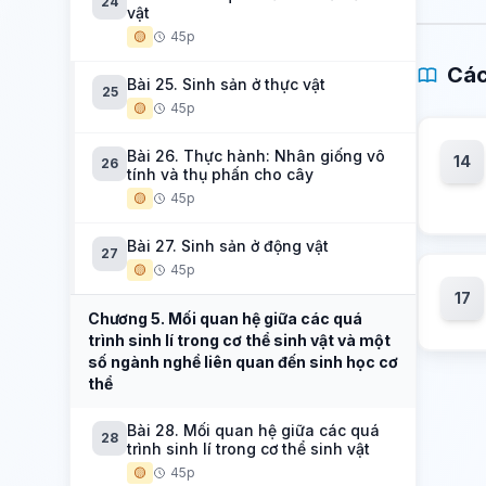
24
vật
🟡
45p
Các
Bài 25. Sinh sản ở thực vật
25
🟡
45p
Bài 26. Thực hành: Nhân giống vô
14
26
tính và thụ phấn cho cây
🟡
45p
Bài 27. Sinh sản ở động vật
27
🟡
45p
17
Chương 5. Mối quan hệ giữa các quá
trình sinh lí trong cơ thể sinh vật và một
số ngành nghề liên quan đến sinh học cơ
thể
Bài 28. Mối quan hệ giữa các quá
28
trình sinh lí trong cơ thể sinh vật
🟡
45p