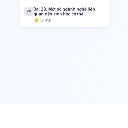
Bài 29. Một số ngành nghề liên
29
quan đến sinh học cơ thể
🟡
45p