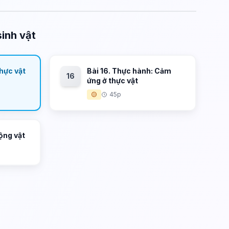
inh vật
thực vật
Bài 16. Thực hành: Cảm
16
ứng ở thực vật
🟡
45p
động vật