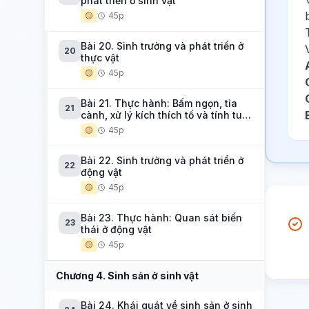
phát triển ở sinh vật
🟡
45p
Bài 20. Sinh trưởng và phát triển ở
20
thực vật
🟡
45p
Bài 21. Thực hành: Bấm ngọn, tỉa
21
cành, xử lý kích thích tố và tính tuổi
cây
🟡
45p
Bài 22. Sinh trưởng và phát triển ở
22
động vật
🟡
45p
Bài 23. Thực hành: Quan sát biến
23
thái ở động vật
🟡
45p
Chương 4. Sinh sản ở sinh vật
Bài 24. Khái quát về sinh sản ở sinh