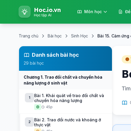
Hoc.io.vn
Môn học
Đề
Học tập AI
Trang chủ
Bài học
Sinh Học
Bài 15. Cảm ứng 
Danh sách bài học
🟡
29 bài học
B
Chương 1. Trao đổi chất và chuyển hóa
năng lượng ở sinh vật
Tìm
Bài 1. Khái quát về trao đổi chất và
1
chuyển hóa năng lượng
🟢
45p
Bài 2. Trao đổi nước và khoáng ở
2
thực vật