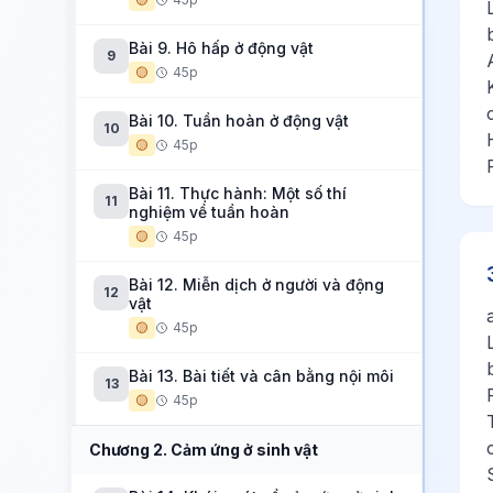
Bài 9. Hô hấp ở động vật
9
🟡
45p
Bài 10. Tuần hoàn ở động vật
10
🟡
45p
Bài 11. Thực hành: Một số thí
11
nghiệm về tuần hoàn
🟡
45p
Bài 12. Miễn dịch ở người và động
12
vật
🟡
45p
Bài 13. Bài tiết và cân bằng nội môi
13
🟡
45p
Chương 2. Cảm ứng ở sinh vật