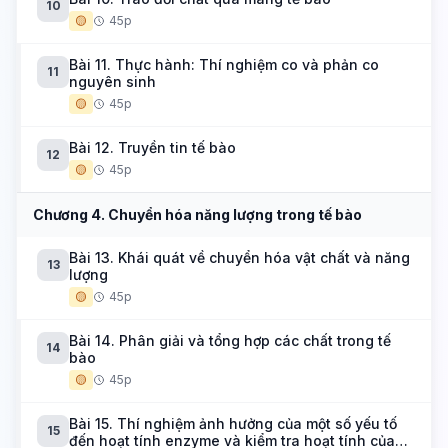
10
🟡
45p
Bài 11. Thực hành: Thí nghiệm co và phản co
11
nguyên sinh
🟡
45p
Bài 12. Truyền tin tế bào
12
🟡
45p
Chương 4. Chuyển hóa năng lượng trong tế bào
Bài 13. Khái quát về chuyển hóa vật chất và năng
13
lượng
🟡
45p
Bài 14. Phân giải và tổng hợp các chất trong tế
14
bào
🟡
45p
Bài 15. Thí nghiệm ảnh hưởng của một số yếu tố
15
đến hoạt tính enzyme và kiểm tra hoạt tính của