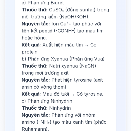
a) Phản ứng Biuret
Thuốc thử:
CuSO₄ (đồng sunfat) trong
môi trường kiềm (NaOH/KOH).
Nguyên tắc:
Ion Cu²+ tạo phức với
liên kết peptid (-CONH-) tạo màu tím
hoặc hồng.
Kết quả:
Xuất hiện màu tím → Có
protein.
b) Phản ứng Xyanua (Phản ứng Vua)
Thuốc thử:
Natri xyanua (NaCN)
trong môi trường axit.
Nguyên tắc:
Phát hiện tyrosine (axit
amin có vòng thơm).
Kết quả:
Màu đỏ tươi → Có tyrosine.
c) Phản ứng Ninhydrin
Thuốc thử:
Ninhydrin
Nguyên tắc:
Phản ứng với nhóm
amino (-NH₂) tạo màu xanh tím (phức
Ruhemann).