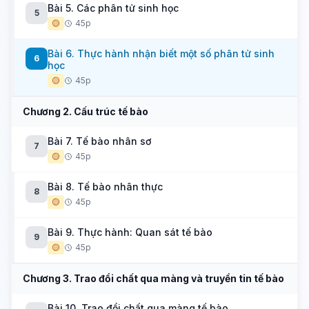
Bài 5. Các phân tử sinh học
5
🟡
45p
Bài 6. Thực hành nhận biết một số phân tử sinh
6
học
🟡
45p
Chương 2. Cấu trúc tế bào
Bài 7. Tế bào nhân sơ
7
🟡
45p
Bài 8. Tế bào nhân thực
8
🟡
45p
Bài 9. Thực hành: Quan sát tế bào
9
🟡
45p
Chương 3. Trao đổi chất qua màng và truyền tin tế bào
Bài 10. Trao đổi chất qua màng tế bào