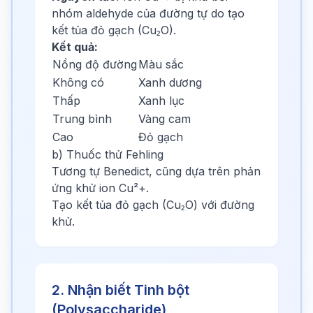
nhóm aldehyde của đường tự do tạo
kết tủa đỏ gạch (Cu₂O).
Kết quả:
Nồng độ đường
Màu sắc
Không có
Xanh dương
Thấp
Xanh lục
Trung bình
Vàng cam
Cao
Đỏ gạch
b) Thuốc thử Fehling
Tương tự Benedict, cũng dựa trên phản
ứng khử ion Cu²+.
Tạo kết tủa đỏ gạch (Cu₂O) với đường
khử.
2. Nhận biết Tinh bột
(Polysaccharide)