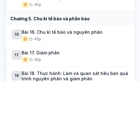
enzyme amylase
🟡
45p
Chương 5. Chu kì tế bào và phân bào
Bài 16. Chu kì tế bào và nguyên phân
16
🟡
45p
Bài 17. Giảm phân
17
🟡
45p
Bài 18. Thực hành: Làm và quan sát tiêu bản quá
18
trình nguyên phân và giảm phân
🟡
45p
Bài 19. Công nghệ tế bào
19
🟡
45p
Chương 6. Sinh học vi sinh vật
Bài 20. Sự đa dạng và phương pháp nghiên cứu
20
vi sinh vật