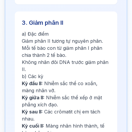
3. Giảm phân II
a) Đặc điểm
Giảm phân II tương tự nguyên phân.
Mỗi tế bào con từ giảm phân I phân
chia thành 2 tế bào.
Không nhân đôi DNA trước giảm phân
II.
b) Các kỳ
Kỳ đầu II:
Nhiễm sắc thể co xoắn,
màng nhân vỡ.
Kỳ giữa II:
Nhiễm sắc thể xếp ở mặt
phẳng xích đạo.
Kỳ sau II:
Các crômatit chị em tách
nhau.
Kỳ cuối II:
Màng nhân hình thành, tế