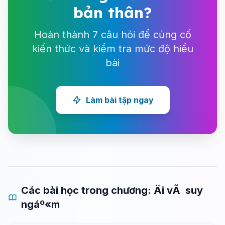
bản thân?
Hoàn thành 7 câu hỏi để củng cố
kiến thức và kiểm tra mức độ hiểu
bài
Làm bài tập ngay
Các bài học trong chương: Äi vÃ suy
ngáº«m