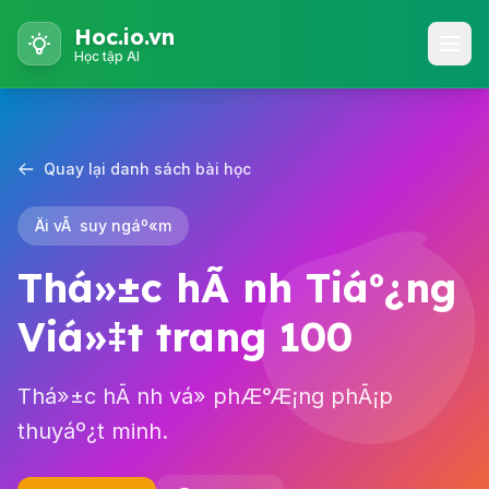
Hoc.io.vn
Học tập AI
Quay lại danh sách bài học
Äi vÃ suy ngáº«m
Thá»±c hÃ nh Tiáº¿ng
Viá»‡t trang 100
Thá»±c hÃ nh vá» phÆ°Æ¡ng phÃ¡p
thuyáº¿t minh.