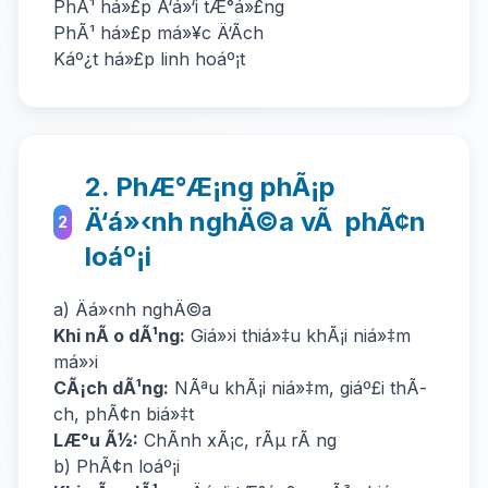
PhÃ¹ há»£p Ä‘á»‘i tÆ°á»£ng
PhÃ¹ há»£p má»¥c Ä‘Ã­ch
Káº¿t há»£p linh hoáº¡t
2. PhÆ°Æ¡ng phÃ¡p
Ä‘á»‹nh nghÄ©a vÃ phÃ¢n
2
loáº¡i
a) Äá»‹nh nghÄ©a
Khi nÃ o dÃ¹ng:
Giá»›i thiá»‡u khÃ¡i niá»‡m
má»›i
CÃ¡ch dÃ¹ng:
NÃªu khÃ¡i niá»‡m, giáº£i thÃ­
ch, phÃ¢n biá»‡t
LÆ°u Ã½:
ChÃ­nh xÃ¡c, rÃµ rÃ ng
b) PhÃ¢n loáº¡i