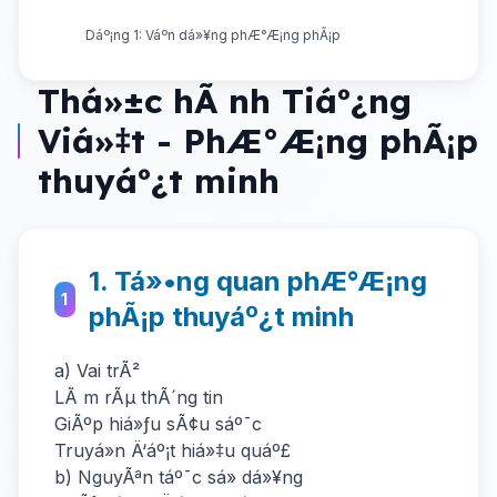
Dáº¡ng 1: Váº­n dá»¥ng phÆ°Æ¡ng phÃ¡p
Thá»±c hÃ nh Tiáº¿ng
Viá»‡t - PhÆ°Æ¡ng phÃ¡p
thuyáº¿t minh
1. Tá»•ng quan phÆ°Æ¡ng
1
phÃ¡p thuyáº¿t minh
a) Vai trÃ²
LÃ m rÃµ thÃ´ng tin
GiÃºp hiá»ƒu sÃ¢u sáº¯c
Truyá»n Ä‘áº¡t hiá»‡u quáº£
b) NguyÃªn táº¯c sá»­ dá»¥ng