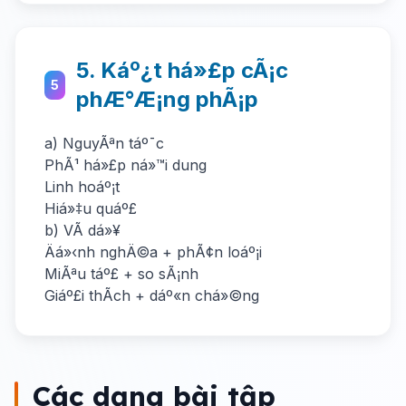
5. Káº¿t há»£p cÃ¡c
5
phÆ°Æ¡ng phÃ¡p
a) NguyÃªn táº¯c
PhÃ¹ há»£p ná»™i dung
Linh hoáº¡t
Hiá»‡u quáº£
b) VÃ­ dá»¥
Äá»‹nh nghÄ©a + phÃ¢n loáº¡i
MiÃªu táº£ + so sÃ¡nh
Giáº£i thÃ­ch + dáº«n chá»©ng
Các dạng bài tập