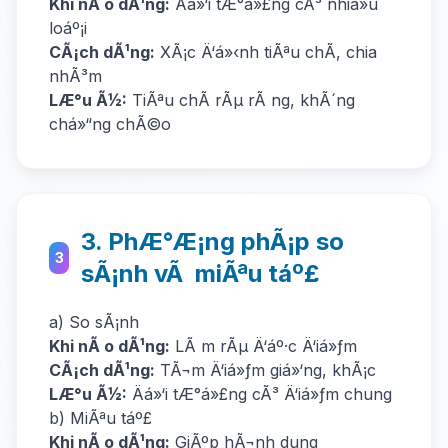
Khi nÃ o dÃ¹ng:
Äá»‘i tÆ°á»£ng cÃ³ nhiá»u
loáº¡i
CÃ¡ch dÃ¹ng:
XÃ¡c Ä‘á»‹nh tiÃªu chÃ­, chia
nhÃ³m
LÆ°u Ã½:
TiÃªu chÃ­ rÃµ rÃ ng, khÃ´ng
chá»“ng chÃ©o
3. PhÆ°Æ¡ng phÃ¡p so
3
sÃ¡nh vÃ miÃªu táº£
a) So sÃ¡nh
Khi nÃ o dÃ¹ng:
LÃ m rÃµ Ä‘áº·c Ä‘iá»ƒm
CÃ¡ch dÃ¹ng:
TÃ¬m Ä‘iá»ƒm giá»‘ng, khÃ¡c
LÆ°u Ã½:
Äá»‘i tÆ°á»£ng cÃ³ Ä‘iá»ƒm chung
b) MiÃªu táº£
Khi nÃ o dÃ¹ng:
GiÃºp hÃ¬nh dung