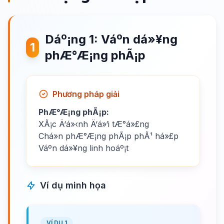
Dáº¡ng 1: Váº­n dá»¥ng
1
phÆ°Æ¡ng phÃ¡p
Phương pháp giải
PhÆ°Æ¡ng phÃ¡p:
XÃ¡c Ä‘á»‹nh Ä‘á»‘i tÆ°á»£ng
Chá»n phÆ°Æ¡ng phÃ¡p phÃ¹ há»£p
Váº­n dá»¥ng linh hoáº¡t
Ví dụ minh họa
VÍ DỤ 1