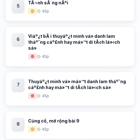
TÃ¬nh sÃ´ng nÃºi
5
🟡
45p
Viáº¿t bÃ i thuyáº¿t minh vá» danh lam
6
tháº¯ng cáº£nh hay má»™t di tÃ­ch lá»‹ch
sá»­
🔴
45p
Thuyáº¿t minh vá» má»™t danh lam tháº¯ng
7
cáº£nh hay má»™t di tÃ­ch lá»‹ch sá»­
🔴
45p
Củng cố, mở rộng bài 9
8
🟡
45p