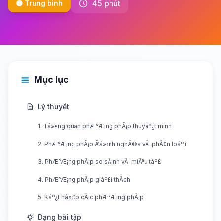
45 phút
🟡 Trung bình
Mục lục
Lý thuyết
1. Tá»•ng quan phÆ°Æ¡ng phÃ¡p thuyáº¿t minh
2. PhÆ°Æ¡ng phÃ¡p Ä‘á»‹nh nghÄ©a vÃ phÃ¢n loáº¡i
3. PhÆ°Æ¡ng phÃ¡p so sÃ¡nh vÃ miÃªu táº£
4. PhÆ°Æ¡ng phÃ¡p giáº£i thÃ­ch
5. Káº¿t há»£p cÃ¡c phÆ°Æ¡ng phÃ¡p
Dạng bài tập