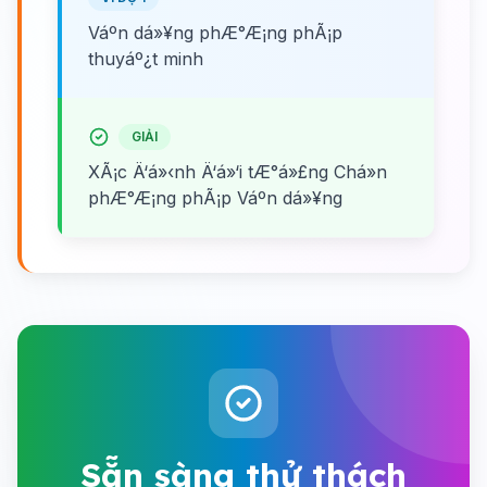
Váº­n dá»¥ng phÆ°Æ¡ng phÃ¡p
thuyáº¿t minh
GIẢI
XÃ¡c Ä‘á»‹nh Ä‘á»‘i tÆ°á»£ng Chá»n
phÆ°Æ¡ng phÃ¡p Váº­n dá»¥ng
Sẵn sàng thử thách