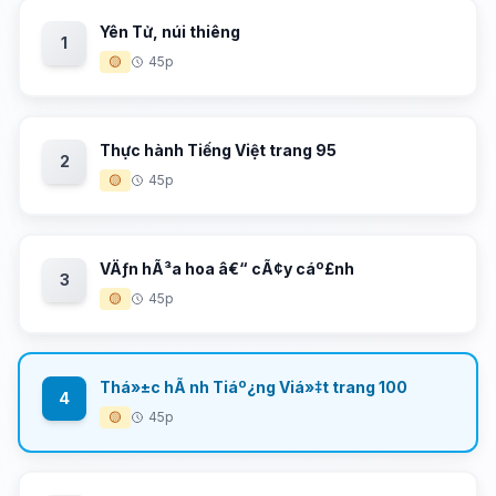
Yên Tử, núi thiêng
1
🟡
45p
Thực hành Tiếng Việt trang 95
2
🟡
45p
VÄƒn hÃ³a hoa â€“ cÃ¢y cáº£nh
3
🟡
45p
Thá»±c hÃ nh Tiáº¿ng Viá»‡t trang 100
4
🟡
45p