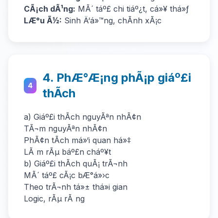
CÃ¡ch dÃ¹ng:
MÃ´ táº£ chi tiáº¿t, cá»¥ thá»ƒ
LÆ°u Ã½:
Sinh Ä‘á»™ng, chÃ­nh xÃ¡c
4. PhÆ°Æ¡ng phÃ¡p giáº£i
4
thÃ­ch
a) Giáº£i thÃ­ch nguyÃªn nhÃ¢n
TÃ¬m nguyÃªn nhÃ¢n
PhÃ¢n tÃ­ch má»‘i quan há»‡
LÃ m rÃµ báº£n cháº¥t
b) Giáº£i thÃ­ch quÃ¡ trÃ¬nh
MÃ´ táº£ cÃ¡c bÆ°á»›c
Theo trÃ¬nh tá»± thá»i gian
Logic, rÃµ rÃ ng