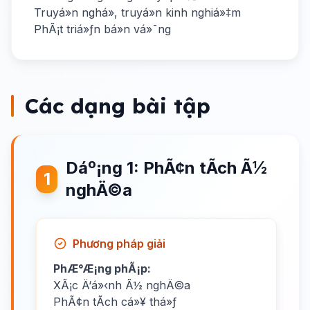
Truyá»n nghá», truyá»n kinh nghiá»‡m
PhÃ¡t triá»ƒn bá»n vá»¯ng
Các dạng bài tập
Dáº¡ng 1: PhÃ¢n tÃ­ch Ã½
1
nghÄ©a
Phương pháp giải
PhÆ°Æ¡ng phÃ¡p:
XÃ¡c Ä‘á»‹nh Ã½ nghÄ©a
PhÃ¢n tÃ­ch cá»¥ thá»ƒ