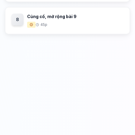
Củng cố, mở rộng bài 9
8
🟡
45p