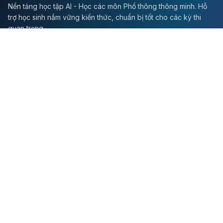
Nền tảng học tập AI - Học các môn Phổ thông thông minh. Hỗ
trợ học sinh nắm vững kiến thức, chuẩn bị tốt cho các kỳ thi
quan trọng.
Môn Toán
Toán học
Đề thi Toán
Học Toán
Tikz
Về chúng tôi
Giới thiệu
Liên hệ
Quy định sử dụng
Chính sách bảo mật
Hướng dẫn học tập