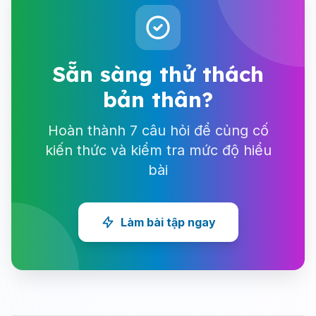
Sẵn sàng thử thách
bản thân?
Hoàn thành 7 câu hỏi để củng cố
kiến thức và kiểm tra mức độ hiểu
bài
Làm bài tập ngay