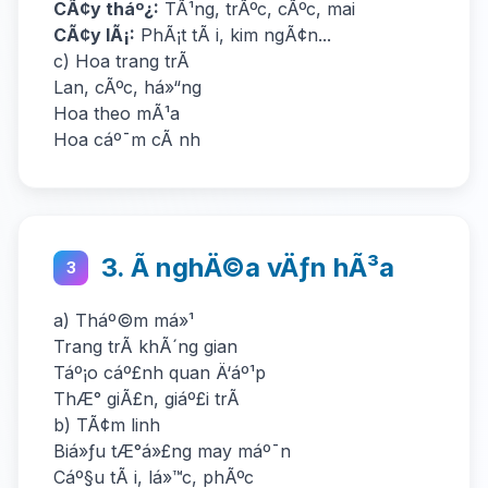
CÃ¢y tháº¿:
TÃ¹ng, trÃºc, cÃºc, mai
CÃ¢y lÃ¡:
PhÃ¡t tÃ i, kim ngÃ¢n...
c) Hoa trang trÃ­
Lan, cÃºc, há»“ng
Hoa theo mÃ¹a
Hoa cáº¯m cÃ nh
3. Ã nghÄ©a vÄƒn hÃ³a
3
a) Tháº©m má»¹
Trang trÃ­ khÃ´ng gian
Táº¡o cáº£nh quan Ä‘áº¹p
ThÆ° giÃ£n, giáº£i trÃ­
b) TÃ¢m linh
Biá»ƒu tÆ°á»£ng may máº¯n
Cáº§u tÃ i, lá»™c, phÃºc