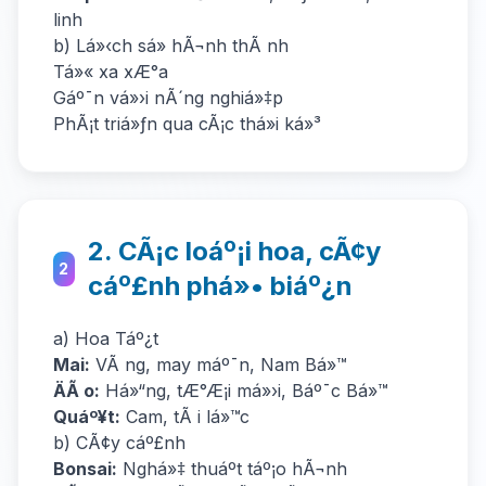
linh
b) Lá»‹ch sá»­ hÃ¬nh thÃ nh
Tá»« xa xÆ°a
Gáº¯n vá»›i nÃ´ng nghiá»‡p
PhÃ¡t triá»ƒn qua cÃ¡c thá»i ká»³
2. CÃ¡c loáº¡i hoa, cÃ¢y
2
cáº£nh phá»• biáº¿n
a) Hoa Táº¿t
Mai:
VÃ ng, may máº¯n, Nam Bá»™
ÄÃ o:
Há»“ng, tÆ°Æ¡i má»›i, Báº¯c Bá»™
Quáº¥t:
Cam, tÃ i lá»™c
b) CÃ¢y cáº£nh
Bonsai:
Nghá»‡ thuáº­t táº¡o hÃ¬nh