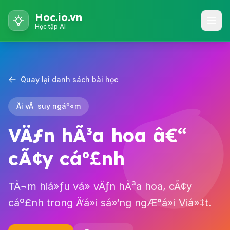
Hoc.io.vn
Học tập AI
Quay lại danh sách bài học
Äi vÃ suy ngáº«m
VÄƒn hÃ³a hoa â€“
cÃ¢y cáº£nh
TÃ¬m hiá»ƒu vá» vÄƒn hÃ³a hoa, cÃ¢y
cáº£nh trong Ä‘á»i sá»‘ng ngÆ°á»i Viá»‡t.