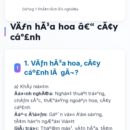
Dáº¡ng 1: PhÃ¢n tÃ­ch Ã½ nghÄ©a
VÄƒn hÃ³a hoa â€“ cÃ¢y
cáº£nh
1. VÄƒn hÃ³a hoa, cÃ¢y
1
cáº£nh lÃ gÃ¬?
a) KhÃ¡i niá»‡m
Äá»‹nh nghÄ©a:
Nghá»‡ thuáº­t trá»“ng,
chÄƒm sÃ³c, thÆ°á»Ÿng ngoáº¡n hoa, cÃ¢y
cáº£nh
Äáº·c Ä‘iá»ƒm:
Gáº¯n vá»›i Ä‘á»i sá»‘ng,
tÃ¢m há»“n ngÆ°á»i Viá»‡t
GiÃ¡ trá»‹:
Tháº©m má»¹, vÄƒn hÃ³a, tÃ¢m