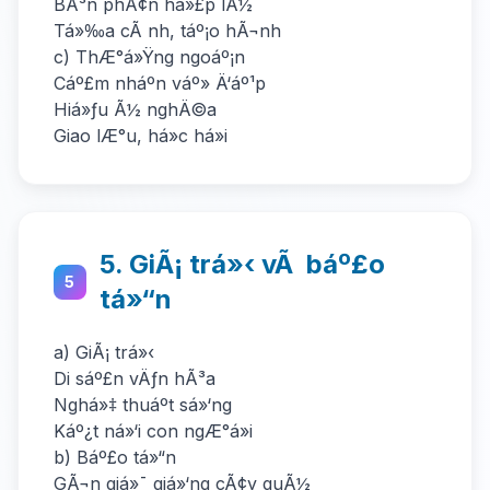
BÃ³n phÃ¢n há»£p lÃ½
Tá»‰a cÃ nh, táº¡o hÃ¬nh
c) ThÆ°á»Ÿng ngoáº¡n
Cáº£m nháº­n váº» Ä‘áº¹p
Hiá»ƒu Ã½ nghÄ©a
Giao lÆ°u, há»c há»i
5. GiÃ¡ trá»‹ vÃ báº£o
5
tá»“n
a) GiÃ¡ trá»‹
Di sáº£n vÄƒn hÃ³a
Nghá»‡ thuáº­t sá»‘ng
Káº¿t ná»‘i con ngÆ°á»i
b) Báº£o tá»“n
GÃ¬n giá»¯ giá»‘ng cÃ¢y quÃ½