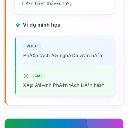
LiÃªn há»‡ thá»±c táº¿
Ví dụ minh họa
VÍ DỤ 1
PhÃ¢n tÃ­ch Ã½ nghÄ©a vÄƒn hÃ³a
GIẢI
XÃ¡c Ä‘á»‹nh PhÃ¢n tÃ­ch LiÃªn há»‡