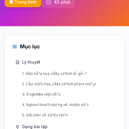
45 phút
🟡 Trung bình
Mục lục
Lý thuyết
1. VÄƒn hÃ³a hoa, cÃ¢y cáº£nh lÃ gÃ¬?
2. CÃ¡c loáº¡i hoa, cÃ¢y cáº£nh phá»• biáº¿n
3. Ã nghÄ©a vÄƒn hÃ³a
4. Nghá»‡ thuáº­t trá»“ng vÃ chÄƒm sÃ³c
5. GiÃ¡ trá»‹ vÃ báº£o tá»“n
Dạng bài tập