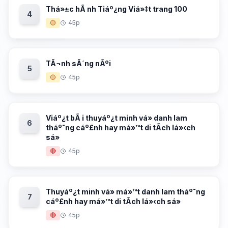
Thá»±c hÃ nh Tiáº¿ng Viá»‡t trang 100
4
🟡
45p
TÃ¬nh sÃ´ng nÃºi
5
🟡
45p
Viáº¿t bÃ i thuyáº¿t minh vá» danh lam
6
tháº¯ng cáº£nh hay má»™t di tÃ­ch lá»‹ch
sá»­
🔴
45p
Thuyáº¿t minh vá» má»™t danh lam tháº¯ng
7
cáº£nh hay má»™t di tÃ­ch lá»‹ch sá»­
🔴
45p