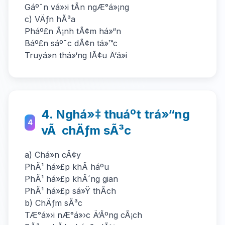
Gáº¯n vá»›i tÃ­n ngÆ°á»¡ng
c) VÄƒn hÃ³a
Pháº£n Ã¡nh tÃ¢m há»“n
Báº£n sáº¯c dÃ¢n tá»™c
Truyá»n thá»‘ng lÃ¢u Ä‘á»i
4. Nghá»‡ thuáº­t trá»“ng
4
vÃ chÄƒm sÃ³c
a) Chá»n cÃ¢y
PhÃ¹ há»£p khÃ­ háº­u
PhÃ¹ há»£p khÃ´ng gian
PhÃ¹ há»£p sá»Ÿ thÃ­ch
b) ChÄƒm sÃ³c
TÆ°á»›i nÆ°á»›c Ä‘Ãºng cÃ¡ch