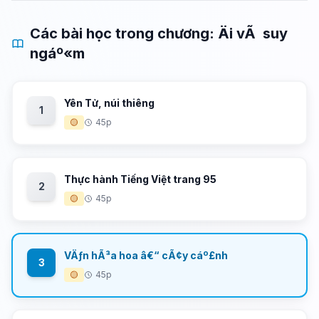
Các bài học trong chương: Äi vÃ suy
ngáº«m
Yên Tử, núi thiêng
1
🟡
45p
Thực hành Tiếng Việt trang 95
2
🟡
45p
VÄƒn hÃ³a hoa â€“ cÃ¢y cáº£nh
3
🟡
45p