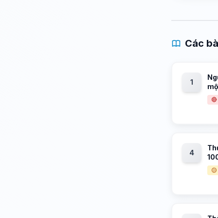
Các bà
Ng
1
một
🔴
Thự
4
10
🟡