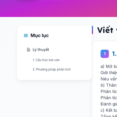
Viết
Mục lục
Lý thuyết
1
1
1. Cấu trúc bài văn
a) Mở b
2. Phương pháp phân tích
Giới thi
Nêu vấn
b) Thân
Phân tíc
Phân tí
Đánh gi
c) Kết b
Tổng kế