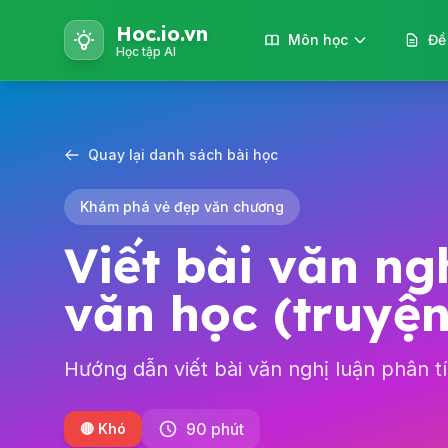
Hoc.io.vn
Môn học
Đề
Học tập AI
Quay lại danh sách bài học
Khám phá vẻ đẹp văn chương
Viết bài văn ng
văn học (truyện
Hướng dẫn viết bài văn nghị luận phân t
90 phút
🔴 Khó