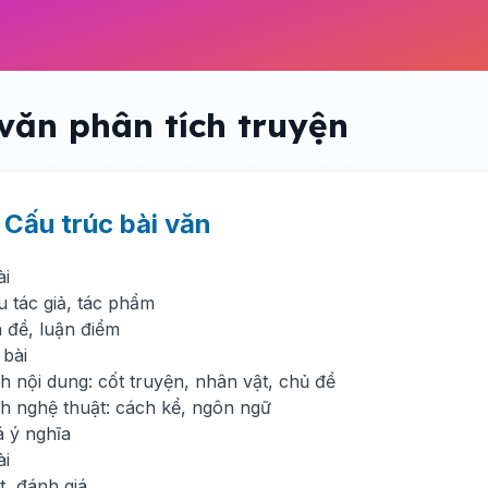
 văn phân tích truyện
. Cấu trúc bài văn
ài
ệu tác giả, tác phẩm
 đề, luận điểm
 bài
h nội dung: cốt truyện, nhân vật, chủ đề
ch nghệ thuật: cách kể, ngôn ngữ
á ý nghĩa
ài
t, đánh giá