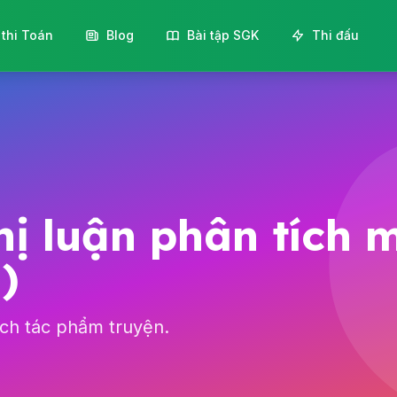
 thi Toán
Blog
Bài tập SGK
Thi đấu
hị luận phân tích
)
ích tác phẩm truyện.