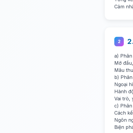
Cảm nh
2
2
a) Phân 
Mở đầu, 
Mâu thu
b) Phân
Ngoại hì
Hành độn
Vai trò,
c) Phân 
Cách kể
Ngôn n
Biện ph