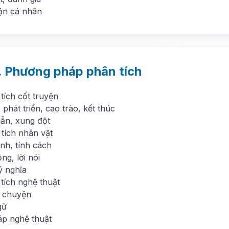
ận cá nhân
. Phương pháp phân tích
tích cốt truyện
phát triển, cao trào, kết thúc
ẫn, xung đột
 tích nhân vật
nh, tính cách
g, lời nói
 ý nghĩa
tích nghệ thuật
 chuyện
gữ
áp nghệ thuật