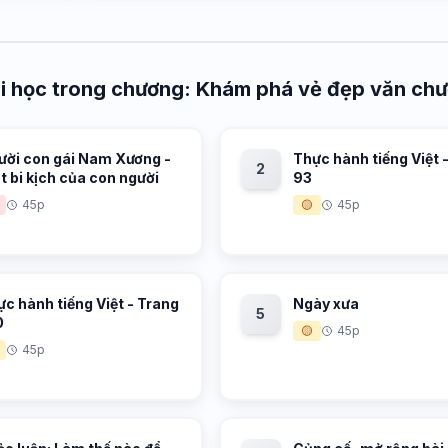
i học trong chương: Khám phá vẻ đẹp văn ch
ười con gái Nam Xương -
Thực hành tiếng Việt 
2
 bi kịch của con người
93
45p
🟡
45p
c hành tiếng Việt - Trang
Ngày xưa
5
0
🟡
45p
45p