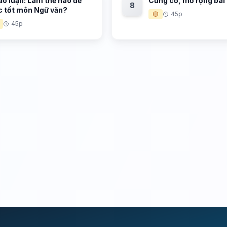
o luận: Làm thế nào để
Củng cố, mở rộng bài
8
c tốt môn Ngữ văn?
🟡
45p
45p