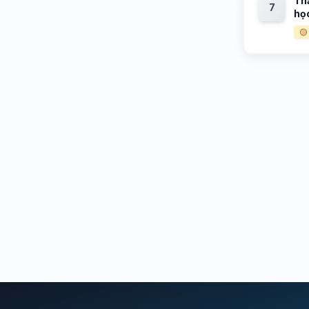
Thả
7
họ
🟡