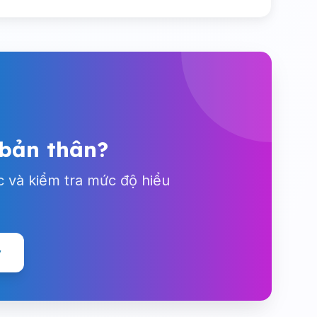
 bản thân?
c và kiểm tra mức độ hiểu
y