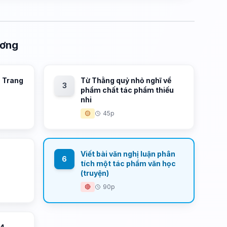
ương
- Trang
Từ Thằng quỷ nhỏ nghĩ về
3
phẩm chất tác phẩm thiếu
nhi
🟡
45p
Viết bài văn nghị luận phân
6
tích một tác phẩm văn học
(truyện)
🔴
90p