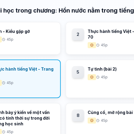
i học trong chương: Hồn nước nằm trong tiến
 - Kiều gặp gỡ
Thực hành tiếng Việt 
2
70
45p
🟡
45p
c hành tiếng Việt - Trang
Tự tình (bài 2)
5
🟡
45p
45p
nh bày ý kiến về một vấn
Củng cố, mở rộng bài
8
có tính thời sự trong đời
🟡
45p
ng học sinh
45p