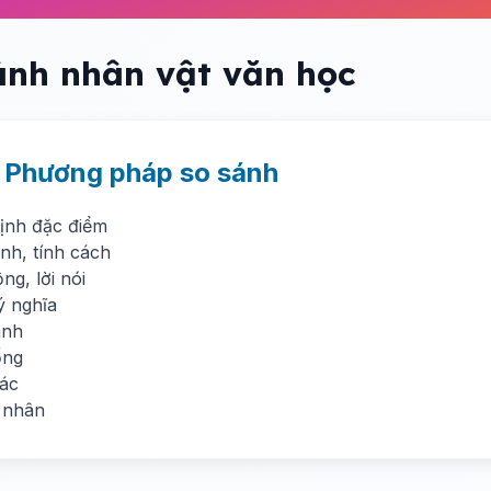
ánh nhân vật văn học
. Phương pháp so sánh
định đặc điểm
nh, tính cách
g, lời nói
 ý nghĩa
ánh
ống
ác
 nhân