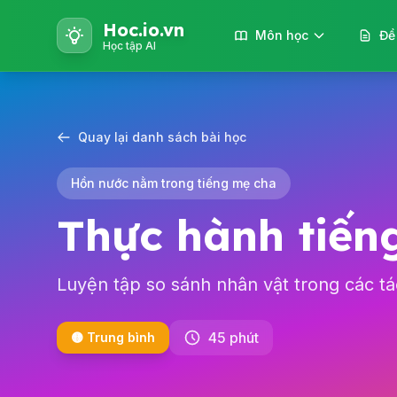
Hoc.io.vn
Môn học
Đề
Học tập AI
Quay lại danh sách bài học
Hồn nước nằm trong tiếng mẹ cha
Thực hành tiếng
Luyện tập so sánh nhân vật trong các t
45 phút
🟡 Trung bình