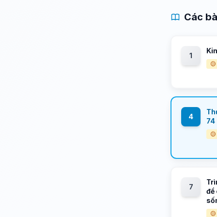
Các bà
Kim
1
🟡
Thự
4
74
🟡
Trì
7
đề 
số
🟡