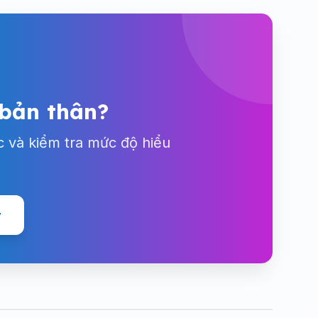
 bản thân?
c và kiểm tra mức độ hiểu
y