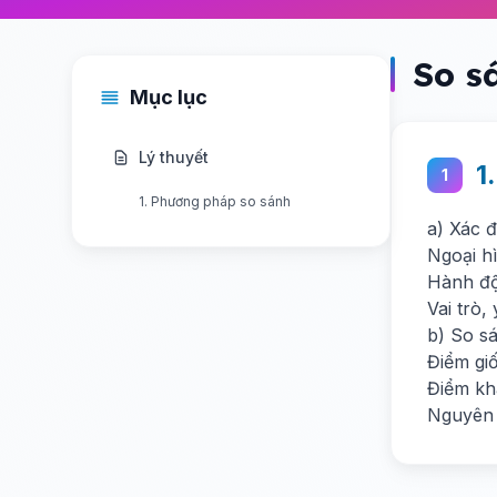
So s
Mục lục
Lý thuyết
1
1
1. Phương pháp so sánh
a) Xác 
Ngoại hì
Hành độn
Vai trò,
b) So s
Điểm gi
Điểm kh
Nguyên