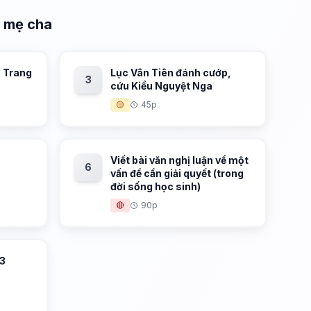
g mẹ cha
- Trang
Lục Vân Tiên đánh cướp,
3
cứu Kiều Nguyệt Nga
🟡
45p
Viết bài văn nghị luận về một
6
vấn đề cần giải quyết (trong
đời sống học sinh)
🔴
90p
 3