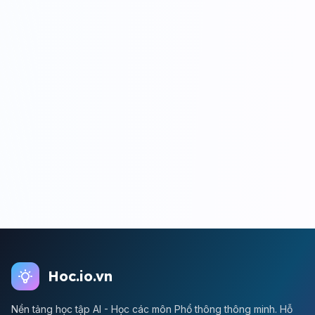
Hoc.io.vn
Nền tảng học tập AI - Học các môn Phổ thông thông minh. Hỗ