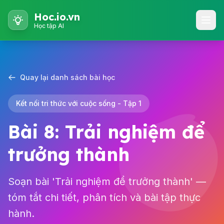
Hoc.io.vn
Học tập AI
Quay lại danh sách bài học
Kết nối tri thức với cuộc sống - Tập 1
Bài 8: Trải nghiệm để
trưởng thành
Soạn bài 'Trải nghiệm để trưởng thành' —
tóm tắt chi tiết, phân tích và bài tập thực
hành.