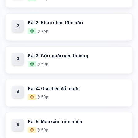
Bài 2: Khúc nhạc tâm hồn
2
🟢
45p
Bài 3: Cội nguồn yêu thương
3
🟢
50p
Bài 4: Giai điệu đất nước
4
🟡
50p
Bài 5: Màu sắc trăm miền
5
🟡
50p