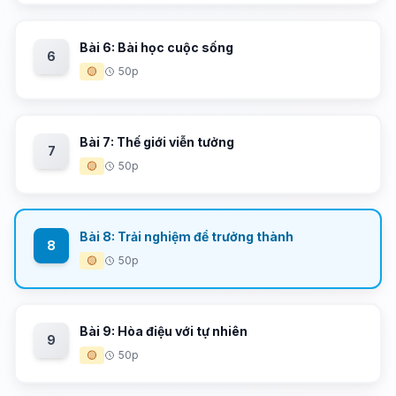
Bài 6: Bài học cuộc sống
6
🟡
50p
Bài 7: Thế giới viễn tưởng
7
🟡
50p
Bài 8: Trải nghiệm để trưởng thành
8
🟡
50p
Bài 9: Hòa điệu với tự nhiên
9
🟡
50p