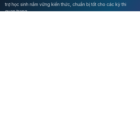
trợ học sinh nắm vững kiến thức, chuẩn bị tốt cho các kỳ thi
quan trọng.
Môn Toán
Toán học
Đề thi Toán
Học Toán
Tikz
Về chúng tôi
Giới thiệu
Liên hệ
Quy định sử dụng
Chính sách bảo mật
Hướng dẫn học tập