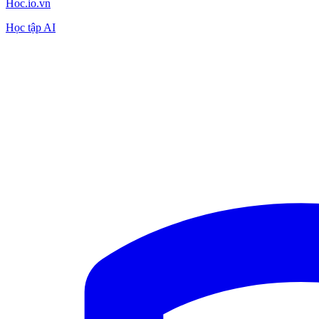
Hoc.io.vn
Học tập AI