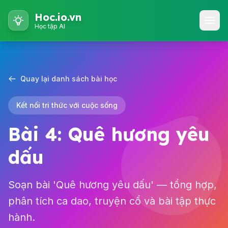
Hoc.io.vn
Học tập AI
Quay lại danh sách bài học
Kết nối tri thức với cuộc sống
Bài 4: Quê hương yêu
dấu
Soạn bài 'Quê hương yêu dấu' — tổng hợp,
phân tích ca dao, truyện cổ và bài tập thực
hành.