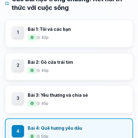
thức với cuộc sống
Bài 1: Tôi và các bạn
1
🟢
40p
Bài 2: Gõ cửa trái tim
2
🟢
40p
Bài 3: Yêu thương và chia sẻ
3
🟢
45p
Bài 4: Quê hương yêu dấu
4
🟢
50p