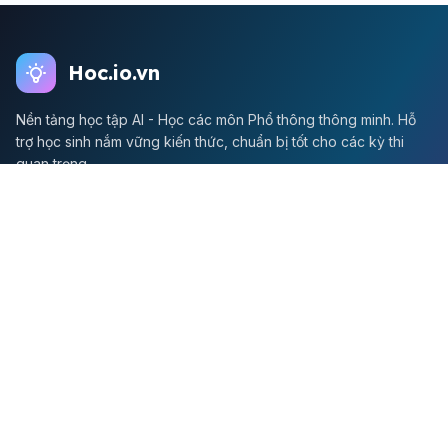
Hoc.io.vn
Nền tảng học tập AI - Học các môn Phổ thông thông minh. Hỗ
trợ học sinh nắm vững kiến thức, chuẩn bị tốt cho các kỳ thi
quan trọng.
Môn Toán
Toán học
Đề thi Toán
Học Toán
Tikz
Về chúng tôi
Giới thiệu