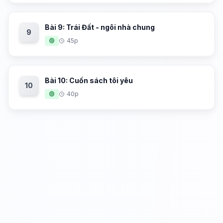
Bài 9: Trái Đất - ngôi nhà chung
9
🟢
45p
Bài 10: Cuốn sách tôi yêu
10
🟢
40p