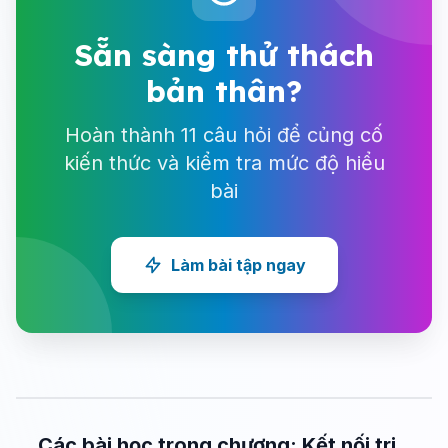
Sẵn sàng thử thách
bản thân?
Hoàn thành 11 câu hỏi để củng cố
kiến thức và kiểm tra mức độ hiểu
bài
Làm bài tập ngay
Các bài học trong chương: Kết nối tri