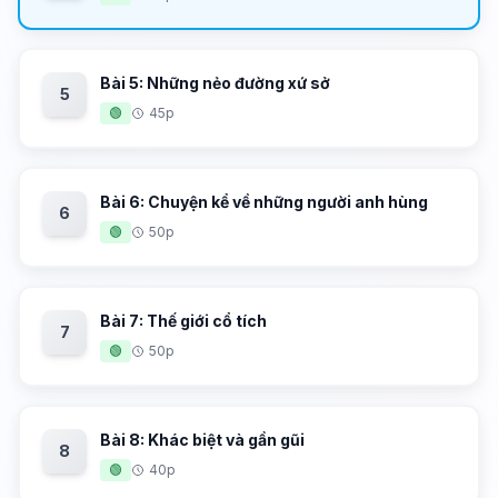
Bài 5: Những nẻo đường xứ sở
5
🟢
45p
Bài 6: Chuyện kể về những người anh hùng
6
🟢
50p
Bài 7: Thế giới cổ tích
7
🟢
50p
Bài 8: Khác biệt và gần gũi
8
🟢
40p