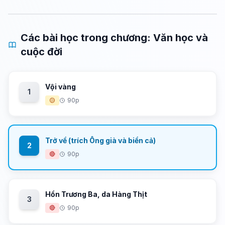
Các bài học trong chương: Văn học và
cuộc đời
Vội vàng
1
🟡
90p
Trở về (trích Ông già và biển cả)
2
🔴
90p
Hồn Trương Ba, da Hàng Thịt
3
🔴
90p