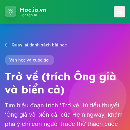
Hoc.io.vn
Học tập AI
Quay lại danh sách bài học
Văn học và cuộc đời
Trở về (trích Ông già
và biển cả)
Tìm hiểu đoạn trích 'Trở về' từ tiểu thuyết
'Ông già và biển cả' của Hemingway, khám
phá ý chí con người trước thử thách cuộc