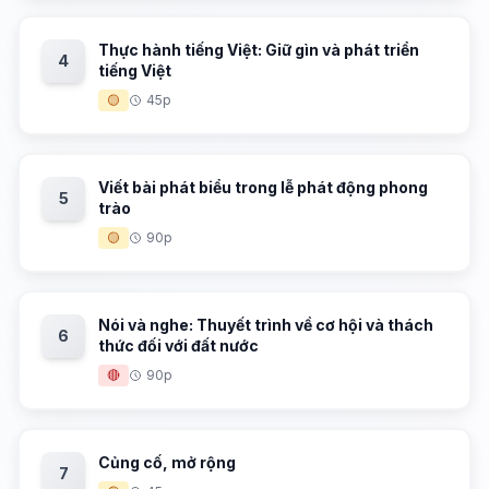
Thực hành tiếng Việt: Giữ gìn và phát triển
4
tiếng Việt
🟡
45p
Viết bài phát biểu trong lễ phát động phong
5
trào
🟡
90p
Nói và nghe: Thuyết trình về cơ hội và thách
6
thức đối với đất nước
🔴
90p
Củng cố, mở rộng
7