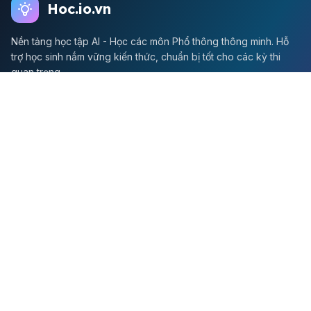
Hoc.io.vn
Nền tảng học tập AI - Học các môn Phổ thông thông minh. Hỗ
trợ học sinh nắm vững kiến thức, chuẩn bị tốt cho các kỳ thi
quan trọng.
Môn Toán
Toán học
Đề thi Toán
Học Toán
Tikz
Về chúng tôi
Giới thiệu
Liên hệ
Quy định sử dụng