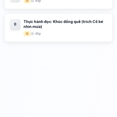
🟡
45p
Thực hành đọc: Khúc đồng quê (trích Cô bé
8
nhìn mưa)
🟡
45p