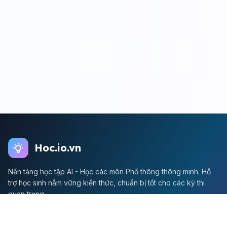
Hoc.io.vn
Nền tảng học tập AI - Học các môn Phổ thông thông minh. Hỗ
trợ học sinh nắm vững kiến thức, chuẩn bị tốt cho các kỳ thi
quan trọng.
Môn Toán