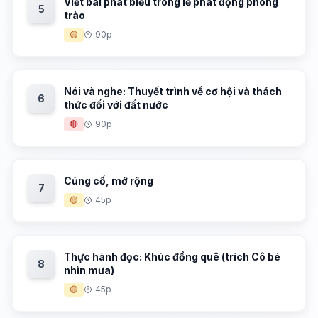
Viết bài phát biểu trong lễ phát động phong
5
trào
🟡
90p
Nói và nghe: Thuyết trình về cơ hội và thách
6
thức đối với đất nước
🔴
90p
Củng cố, mở rộng
7
🟡
45p
Thực hành đọc: Khúc đồng quê (trích Cô bé
8
nhìn mưa)
🟡
45p