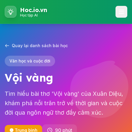
Hoc.io.vn
Học tập AI
Quay lại danh sách bài học
Văn học và cuộc đời
Vội vàng
Tìm hiểu bài thơ 'Vội vàng' của Xuân Diệu,
khám phá nỗi trăn trở về thời gian và cuộc
đời qua ngôn ngữ thơ đầy cảm xúc.
90 phút
🟡 Trung bình