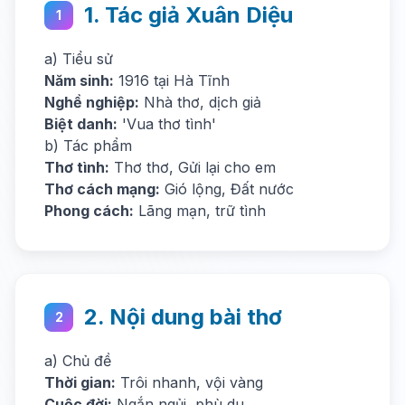
1. Tác giả Xuân Diệu
1
a) Tiểu sử
Năm sinh:
1916 tại Hà Tĩnh
Nghề nghiệp:
Nhà thơ, dịch giả
Biệt danh:
'Vua thơ tình'
b) Tác phẩm
Thơ tình:
Thơ thơ, Gửi lại cho em
Thơ cách mạng:
Gió lộng, Đất nước
Phong cách:
Lãng mạn, trữ tình
2. Nội dung bài thơ
2
a) Chủ đề
Thời gian:
Trôi nhanh, vội vàng
Cuộc đời:
Ngắn ngủi, phù du