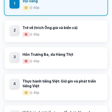
Vội vàng
1
🟡
90p
Trở về (trích Ông già và biển cả)
2
🔴
90p
Hồn Trương Ba, da Hàng Thịt
3
🔴
90p
Thực hành tiếng Việt: Giữ gìn và phát triển
4
tiếng Việt
🟡
45p