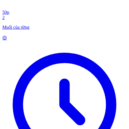
50p
2
Muối của rừng
🟡