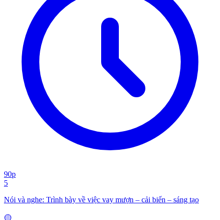
90p
5
Nói và nghe: Trình bày về việc vay mượn – cải biến – sáng tạo
🟡