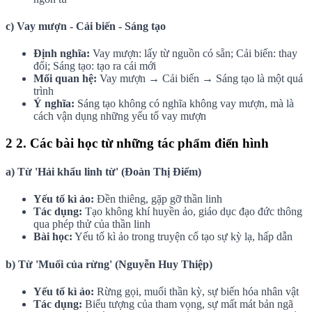
c) Vay mượn - Cải biến - Sáng tạo
Định nghĩa:
Vay mượn: lấy từ nguồn có sẵn; Cải biến: thay
đổi; Sáng tạo: tạo ra cái mới
Mối quan hệ:
Vay mượn → Cải biến → Sáng tạo là một quá
trình
Ý nghĩa:
Sáng tạo không có nghĩa không vay mượn, mà là
cách vận dụng những yếu tố vay mượn
2
2. Các bài học từ những tác phẩm điển hình
a) Từ 'Hải khẩu linh từ' (Đoàn Thị Điểm)
Yếu tố kì ảo:
Đền thiêng, gặp gỡ thần linh
Tác dụng:
Tạo không khí huyền ảo, giáo dục đạo đức thông
qua phép thử của thần linh
Bài học:
Yếu tố kì ảo trong truyện cổ tạo sự kỳ lạ, hấp dẫn
b) Từ 'Muối của rừng' (Nguyễn Huy Thiệp)
Yếu tố kì ảo:
Rừng gọi, muối thần kỳ, sự biến hóa nhân vật
Tác dụng:
Biểu tượng của tham vọng, sự mất mát bản ngã