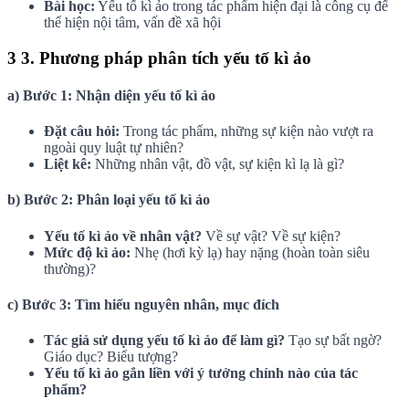
Bài học:
Yếu tố kì ảo trong tác phẩm hiện đại là công cụ để
thể hiện nội tâm, vấn đề xã hội
3
3. Phương pháp phân tích yếu tố kì ảo
a) Bước 1: Nhận diện yếu tố kì ảo
Đặt câu hỏi:
Trong tác phẩm, những sự kiện nào vượt ra
ngoài quy luật tự nhiên?
Liệt kê:
Những nhân vật, đồ vật, sự kiện kì lạ là gì?
b) Bước 2: Phân loại yếu tố kì ảo
Yếu tố kì ảo về nhân vật?
Về sự vật? Về sự kiện?
Mức độ kì ảo:
Nhẹ (hơi kỳ lạ) hay nặng (hoàn toàn siêu
thường)?
c) Bước 3: Tìm hiểu nguyên nhân, mục đích
Tác giả sử dụng yếu tố kì ảo để làm gì?
Tạo sự bất ngờ?
Giáo dục? Biểu tượng?
Yếu tố kì ảo gắn liền với ý tưởng chính nào của tác
phẩm?