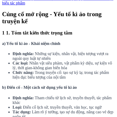
hiểu tác phẩm
Củng cố mở rộng - Yếu tố kì ảo trong
truyện kể
1
1. Tóm tắt kiến thức trọng tâm
a) Yếu tố kì ảo - Khái niệm chính
Định nghĩa:
Những sự kiện, nhân vật, hiện tượng vượt ra
ngoài quy luật tự nhiên
Các loại:
Nhân vật siêu phàm, vật phẩm kỳ diệu, sự kiện vô
lý, thời gian-không gian biến hóa
Chức năng:
Trong truyện cổ: tạo sự kỳ lạ; trong tác phẩm
hiện đại: biểu tượng của nội tâm
b) Điển cố - Một cách sử dụng yếu tố kì ảo
Định nghĩa:
Tham chiếu từ lịch sử, truyền thuyết, tác phẩm
khác
Loại:
Điển cố lịch sử, truyền thuyết, văn học, tục ngữ
Tác dụng:
Làm rõ ý tưởng, tạo sự du động, nâng cao vẻ đẹp
ngôn từ