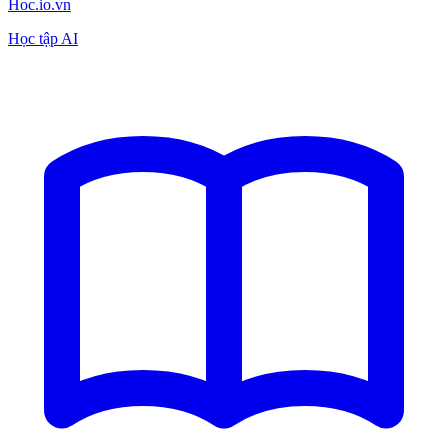
Hoc.io.vn
Học tập AI