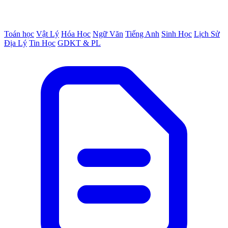
Toán học
Vật Lý
Hóa Học
Ngữ Văn
Tiếng Anh
Sinh Học
Lịch Sử
Địa Lý
Tin Học
GDKT & PL