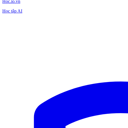
Hoc.io.vn
Học tập AI