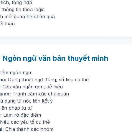
tích, tổng hợp
thông tin theo logic
ch mối quan hệ nhân quả
ết luận
. Ngôn ngữ văn bản thuyết minh
điểm ngôn ngữ
ác:
Dùng thuật ngữ đúng, số liệu cụ thể
:
Câu văn ngắn gọn, dễ hiểu
quan:
Tránh cảm xúc chủ quan
 dụng từ nối, liên kết ý
iện pháp tu từ
:
Làm rõ đặc điểm
Nêu các yếu tố cụ thể
i:
Chia thành các nhóm