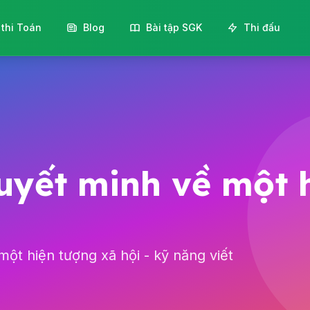
 thi Toán
Blog
Bài tập SGK
Thi đấu
uyết minh về một 
ột hiện tượng xã hội - kỹ năng viết