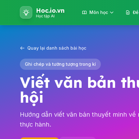
Hoc.io.vn
Môn học
Đề
Học tập AI
Quay lại danh sách bài học
Ghi chép và tưởng tượng trong kí
Viết văn bản th
hội
Hướng dẫn viết văn bản thuyết minh về m
thực hành.