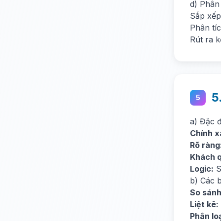
d) Phân 
Sắp xếp 
Phân tí
Rút ra k
5
5
a) Đặc 
Chính x
Rõ ràng
Khách 
Logic:
Sử
b) Các b
So sánh
Liệt kê:
Phân loạ