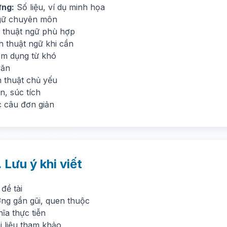
ứng:
Số liệu, ví dụ minh họa
gữ chuyên môn
 thuật ngữ phù hợp
ch thuật ngữ khi cần
ạm dụng từ khó
văn
n thuật chủ yếu
n, súc tích
c câu đơn giản
. Lưu ý khi viết
đề tài
ợng gần gũi, quen thuộc
ĩa thực tiễn
i liệu tham khảo