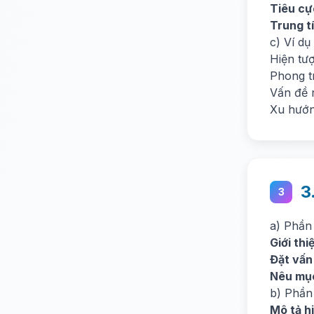
Tiêu cự
Trung t
c) Ví dụ
Hiện tượ
Phong t
Vấn đề 
Xu hướn
3
3
a) Phần
Giới thi
Đặt vấn
Nêu mục
b) Phần
Mô tả h