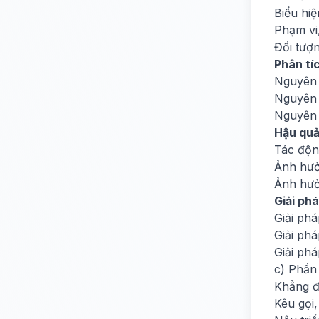
Biểu hiệ
Phạm vi
Đối tượ
Phân tí
Nguyên
Nguyên 
Nguyên 
Hậu quả
Tác động
Ảnh hưở
Ảnh hưở
Giải phá
Giải ph
Giải phá
Giải phá
c) Phần 
Khẳng đị
Kêu gọi