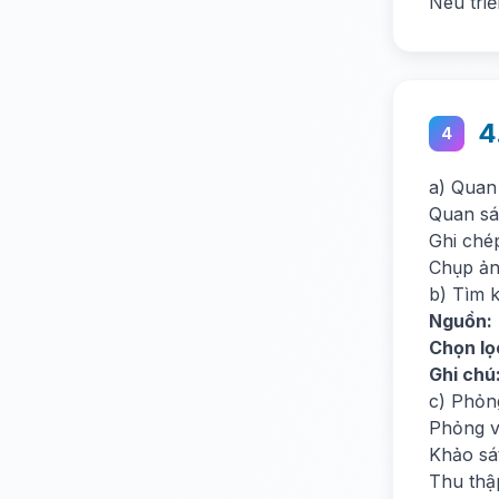
Nêu tri
4
4
a) Quan 
Quan sát
Ghi chép
Chụp ản
b) Tìm k
Nguồn:
Chọn lọ
Ghi chú
c) Phỏn
Phỏng v
Khảo sá
Thu thập