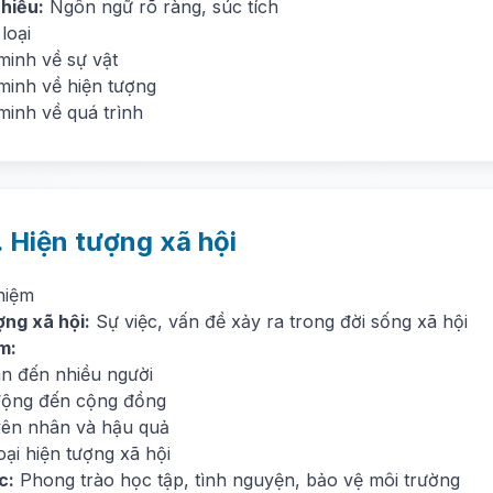
 hiểu:
Ngôn ngữ rõ ràng, súc tích
loại
minh về sự vật
minh về hiện tượng
minh về quá trình
. Hiện tượng xã hội
niệm
ợng xã hội:
Sự việc, vấn đề xảy ra trong đời sống xã hội
m:
an đến nhiều người
động đến cộng đồng
ên nhân và hậu quả
oại hiện tượng xã hội
c:
Phong trào học tập, tình nguyện, bảo vệ môi trường