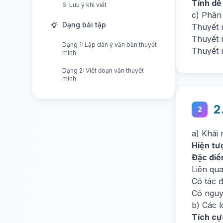
Tính dễ
6. Lưu ý khi viết
c) Phân 
Dạng bài tập
Thuyết 
Thuyết 
Dạng 1: Lập dàn ý văn bản thuyết
Thuyết 
minh
Dạng 2: Viết đoạn văn thuyết
minh
2
2
a) Khái 
Hiện tư
Đặc điể
Liên qu
Có tác 
Có nguy
b) Các l
Tích cự