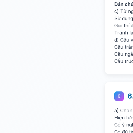
Dẫn ch
c) Từ n
Sử dụng
Giải thí
Tránh l
d) Câu 
Câu trầ
Câu ngắ
Cấu trú
6
6
a) Chọn 
Hiện tư
Có ý ngh
Có đủ tà