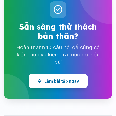
Sẵn sàng thử thách
bản thân?
Hoàn thành 10 câu hỏi để củng cố
kiến thức và kiểm tra mức độ hiểu
bài
Làm bài tập ngay