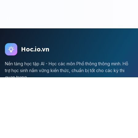
Hoc.io.vn
Nền tảng học tập AI - Học các môn Phổ thông thông minh. Hỗ
trợ học sinh nắm vững kiến thức, chuẩn bị tốt cho các kỳ thi
quan trọng.
Môn Toán
Toán học
Đề thi Toán
Học Toán
Tikz