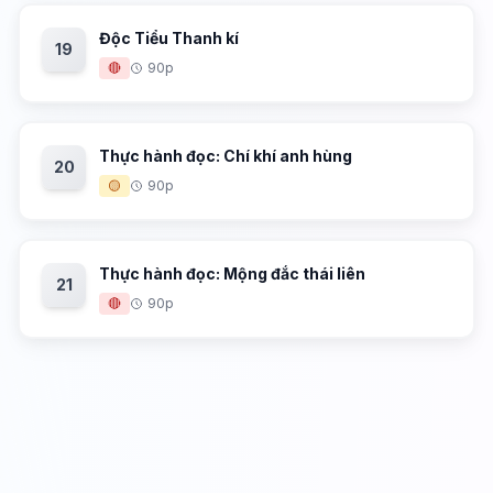
Độc Tiểu Thanh kí
19
🔴
90p
Thực hành đọc: Chí khí anh hùng
20
🟡
90p
Thực hành đọc: Mộng đắc thái liên
21
🔴
90p