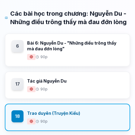
Các bài học trong chương: Nguyễn Du -
Những điều trông thấy mà đau đớn lòng
Bài 6: Nguyễn Du - "Những điều trông thấy
6
mà đau đớn lòng"
🔴
90p
Tác giả Nguyễn Du
17
🔴
90p
Trao duyên (Truyện Kiều)
18
🔴
90p