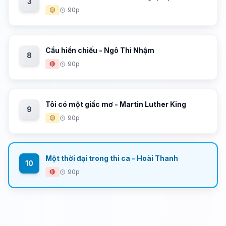
3
🟡
90p
Cầu hiền chiếu - Ngô Thì Nhậm
8
🔴
90p
Tôi có một giấc mơ - Martin Luther King
9
🟡
90p
Một thời đại trong thi ca - Hoài Thanh
10
🔴
90p