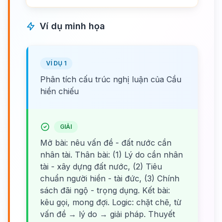
Ví dụ minh họa
VÍ DỤ 1
Phân tích cấu trúc nghị luận của Cầu
hiền chiếu
GIẢI
Mở bài: nêu vấn đề - đất nước cần
nhân tài. Thân bài: (1) Lý do cần nhân
tài - xây dựng đất nước, (2) Tiêu
chuẩn người hiền - tài đức, (3) Chính
sách đãi ngộ - trọng dụng. Kết bài:
kêu gọi, mong đợi. Logic: chặt chẽ, từ
vấn đề → lý do → giải pháp. Thuyết