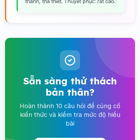
thành, tha thiết. Thuyết phục: rất cao.
Sẵn sàng thử thách
bản thân?
Hoàn thành 10 câu hỏi để củng cố
kiến thức và kiểm tra mức độ hiểu
bài