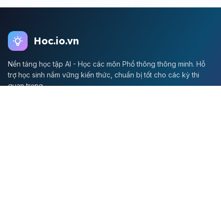
Hoc.io.vn
Nền tảng học tập AI - Học các môn Phổ thông thông minh. Hỗ
trợ học sinh nắm vững kiến thức, chuẩn bị tốt cho các kỳ thi
quan trọng.
Môn Toán
Toán học
Đề thi Toán
Học Toán
Tikz
Về chúng tôi
Giới thiệu