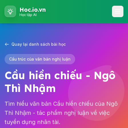
Hoc.io.vn
Học tập AI
Quay lại danh sách bài học
Cấu trúc của văn bản nghị luận
Cầu hiền chiếu - Ngô
Thì Nhậm
Tìm hiểu văn bản Cầu hiền chiếu của Ngô
Thì Nhậm - tác phẩm nghị luận về việc
tuyển dụng nhân tài.