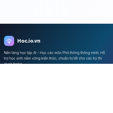
Hoc.io.vn
Nền tảng học tập AI - Học các môn Phổ thông thông minh. Hỗ
trợ học sinh nắm vững kiến thức, chuẩn bị tốt cho các kỳ thi
quan trọng.
Môn Toán
Toán học
Đề thi Toán
Học Toán
Tikz