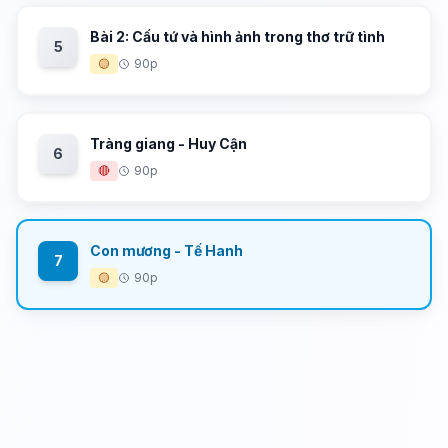
Bài 2: Cấu tứ và hình ảnh trong thơ trữ tình
5
🟡
90p
Tràng giang - Huy Cận
6
🔴
90p
Con mương - Tế Hanh
7
🟡
90p