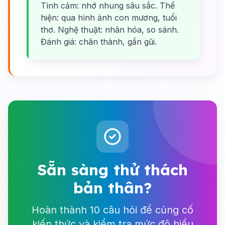
Tình cảm: nhớ nhung sâu sắc. Thể
hiện: qua hình ảnh con mương, tuổi
thơ. Nghệ thuật: nhân hóa, so sánh.
Đánh giá: chân thành, gần gũi.
Sẵn sàng thử thách
bản thân?
Hoàn thành 10 câu hỏi để củng cố
kiến thức và kiểm tra mức độ hiểu