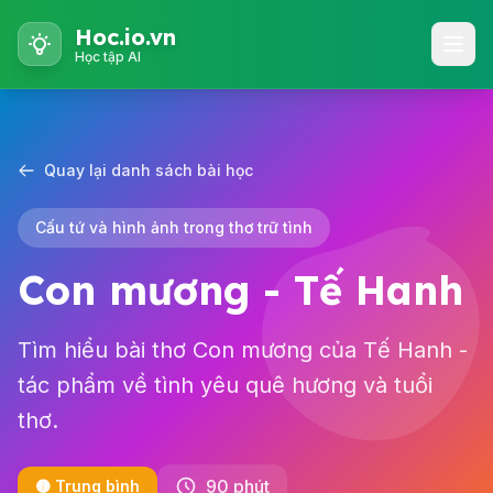
Hoc.io.vn
Học tập AI
Quay lại danh sách bài học
Cấu tứ và hình ảnh trong thơ trữ tình
Con mương - Tế Hanh
Tìm hiểu bài thơ Con mương của Tế Hanh -
tác phẩm về tình yêu quê hương và tuổi
thơ.
90 phút
🟡 Trung bình