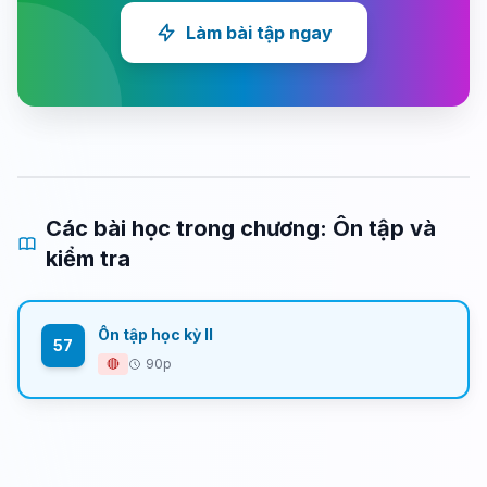
Làm bài tập ngay
Các bài học trong chương: Ôn tập và
kiểm tra
Ôn tập học kỳ II
57
🔴
90p