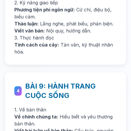
2. Kỹ năng giao tiếp
Phương tiện phi ngôn ngữ:
Cử chỉ, điệu bộ,
biểu cảm.
Thảo luận:
Lắng nghe, phát biểu, phản biện.
Viết văn bản:
Nội quy, hướng dẫn.
3. Thực hành đọc
Tính cách của cây:
Tản văn, kỹ thuật nhân
hóa.
BÀI 9: HÀNH TRANG
4
CUỘC SỐNG
1. Về bản thân
Về chính chúng ta:
Hiểu biết và yêu thương
bản thân.
Viết bài luận về bản thân:
Cấu trúc, nguyên