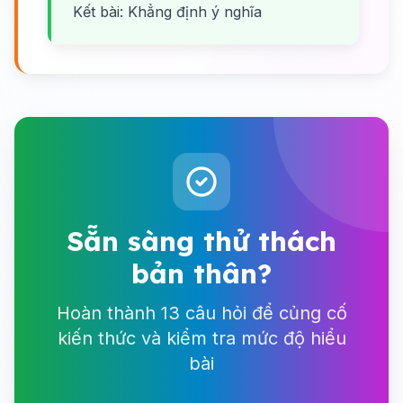
Kết bài: Khẳng định ý nghĩa
Sẵn sàng thử thách
bản thân?
Hoàn thành 13 câu hỏi để củng cố
kiến thức và kiểm tra mức độ hiểu
bài