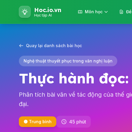
Hoc.io.vn
Môn học
Đề
Học tập AI
Quay lại danh sách bài học
Nghệ thuật thuyết phục trong văn nghị luận
Thực hành đọc: 
Phân tích bài văn về tác động của thế gi
đại.
45 phút
🟡 Trung bình