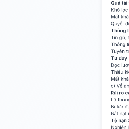
Quá tải 
Khó lọc 
Mất khả
Quyết đ
Thông ti
Tin giả,
Thông ti
Tuyên t
Tư duy 
Đọc lướ
Thiếu k
Mất khả
c) Về a
Rủi ro c
Lộ thông
Bị lừa đ
Bắt nạt
Tệ nạn 
Nghiện i