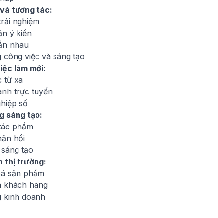
 và tương tác:
trải nghiệm
ận ý kiến
lẫn nhau
g công việc và sáng tạo
iệc làm mới:
 từ xa
anh trực tuyến
hiệp số
g sáng tạo:
 tác phẩm
ản hồi
 sáng tạo
n thị trường:
bá sản phẩm
n khách hàng
 kinh doanh