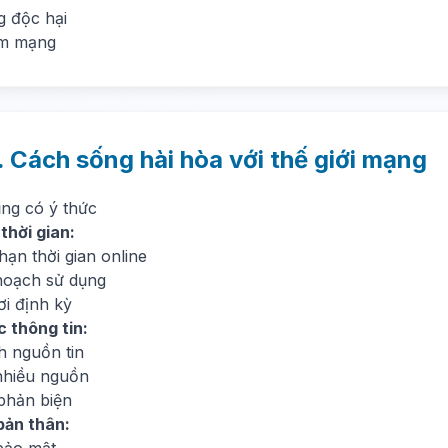
g độc hại
ạm mạng
. Cách sống hài hòa với thế giới mạng
ụng có ý thức
thời gian:
 hạn thời gian online
hoạch sử dụng
ơi định kỳ
c thông tin:
h nguồn tin
nhiều nguồn
phản biện
bản thân: