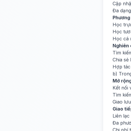
Cập nhậ
Đa dạng 
Phương 
Học trự
Học tươ
Học cá 
Nghiên 
Tìm kiế
Chia sẻ
Hợp tác
b) Trong
Mở rộng
Kết nối 
Tìm kiế
Giao lư
Giao tiế
Liên lạc
Đa phươ
Chi phí 