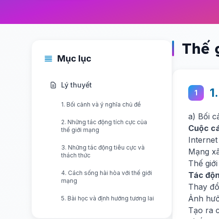
Thế 
Mục lục
Lý thuyết
1
1
1. Bối cảnh và ý nghĩa chủ đề
a) Bối c
2. Những tác động tích cực của
Cuộc cá
thế giới mạng
Interne
3. Những tác động tiêu cực và
Mạng xã
thách thức
Thế giới
4. Cách sống hài hòa với thế giới
Tác độn
mạng
Thay đổ
Ảnh hưở
5. Bài học và định hướng tương lai
Tạo ra 