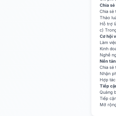
Chia sẻ
Chia sẻ 
Thảo lu
Hỗ trợ 
c) Tron
Cơ hội v
Làm việc
Kinh do
Nghề ng
Nền tản
Chia sẻ
Nhận ph
Hợp tác
Tiếp cậ
Quảng 
Tiếp cậ
Mở rộng