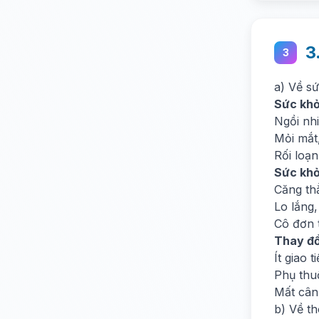
3
3
a) Về sứ
Sức khỏ
Ngồi nhi
Mỏi mắt
Rối loạn
Sức khỏ
Căng th
Lo lắng
Cô đơn 
Thay đổi
Ít giao t
Phụ thu
Mất cân
b) Về th