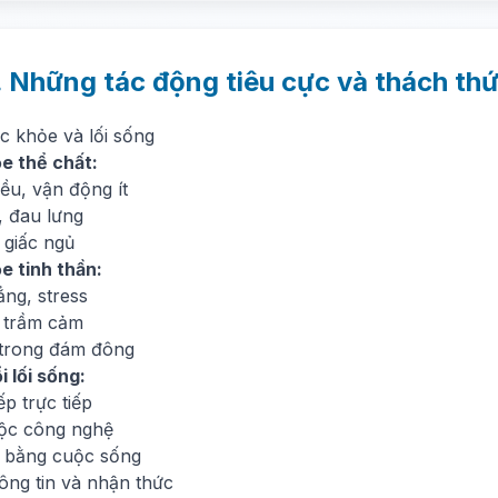
. Những tác động tiêu cực và thách th
c khỏe và lối sống
e thể chất:
ều, vận động ít
, đau lưng
 giấc ngủ
e tinh thần:
ẳng, stress
, trầm cảm
trong đám đông
 lối sống:
iếp trực tiếp
ộc công nghệ
 bằng cuộc sống
ông tin và nhận thức