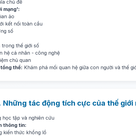
hĩa chủ đề
ới mạng':
ian ảo
i kết nối toàn cầu
ờng số
trong thế giới số
n hệ cá nhân - công nghệ
hiệm chủ quan
 tổng thể:
Khám phá mối quan hệ giữa con người và thế gi
. Những tác động tích cực của thế giớ
g học tập và nghiên cứu
n thông tin:
g kiến thức khổng lồ