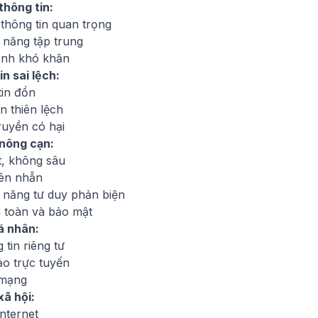
thông tin:
thông tin quan trọng
 năng tập trung
ịnh khó khăn
n sai lệch:
 tin đồn
n thiên lệch
ruyền có hại
nông cạn:
t, không sâu
iên nhẫn
 năng tư duy phản biện
n toàn và bảo mật
á nhân:
 tin riêng tư
ảo trực tuyến
 mạng
xã hội:
nternet