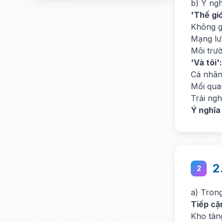
b) Ý ng
'Thế gi
Không g
Mạng lướ
Môi trư
'Và tôi':
Cá nhân 
Mối qua
Trải ng
Ý nghĩa
2
2
a) Tron
Tiếp cậ
Kho tàn