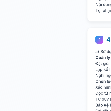
Nội dun
Tội ph
4
4
a) Sử d
Quản lý 
Đặt giới
Lập kế 
Nghỉ ng
Chọn lọ
Xác min
Đọc từ 
Tư duy 
Bảo vệ 