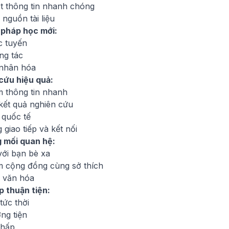
t thông tin nhanh chóng
nguồn tài liệu
pháp học mới:
c tuyến
ng tác
nhân hóa
cứu hiệu quả:
m thông tin nhanh
 kết quả nghiên cứu
 quốc tế
 giao tiếp và kết nối
 mối quan hệ:
với bạn bè xa
m cộng đồng cùng sở thích
u văn hóa
p thuận tiện:
 tức thời
ng tiện
thấp