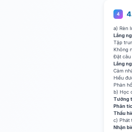
4
4
a) Rèn 
Lắng ng
Tập tru
Không ng
Đặt câu 
Lắng ng
Cảm nhậ
Hiểu đư
Phản hồ
b) Học c
Tưởng 
Phân tí
Thấu hi
c) Phát 
Nhận bi