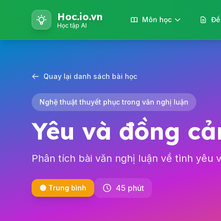
Hoc.io.vn
Môn học
Đề
Học tập AI
Quay lại danh sách bài học
Nghệ thuật thuyết phục trong văn nghị luận
Yêu và đồng c
Phân tích bài văn nghị luận về tình yêu
45 phút
🟡 Trung bình