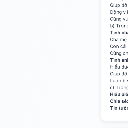
Giúp đỡ
Động viê
Cùng vu
b) Trong
Tình ch
Cha mẹ 
Con cái
Cùng ch
Tình an
Hiểu đư
Giúp đỡ
Luôn bê
c) Tron
Hiểu biế
Chia sẻ
Tin tưở