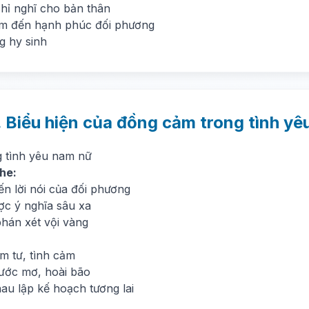
hỉ nghĩ cho bản thân
m đến hạnh phúc đối phương
g hy sinh
. Biểu hiện của đồng cảm trong tình yê
g tình yêu nam nữ
he:
n lời nói của đối phương
ợc ý nghĩa sâu xa
hán xét vội vàng
:
m tư, tình cảm
 ước mơ, hoài bão
au lập kế hoạch tương lai