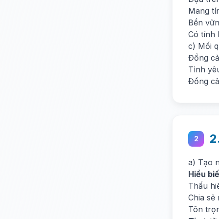
Mang tín
Bền vữn
Có tính l
c) Mối 
Đồng cả
Tình yê
Đồng cả
2
2
a) Tạo 
Hiểu biế
Thấu hi
Chia sẻ 
Tôn trọn