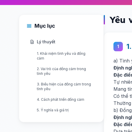
Yêu 
Mục lục
Lý thuyết
1
1
1. Khái niệm tình yêu và đồng
cảm
a) Tình
Định ng
2. Vai trò của đồng cảm trong
tình yêu
Đặc điể
Tự nhiê
3. Biểu hiện của đồng cảm trong
Mang tí
tình yêu
Có thể t
4. Cách phát triển đồng cảm
Thường 
b) Đồng
5. Ý nghĩa và giá trị
Định ng
Đặc điể
Dựa trên