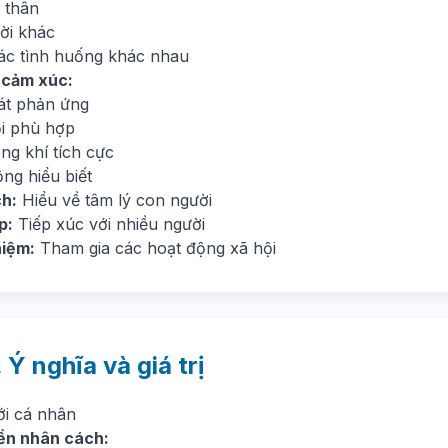
 thân
ời khác
ác tình huống khác nhau
 cảm xúc:
át phản ứng
i phù hợp
ng khí tích cực
ng hiểu biết
h:
Hiểu về tâm lý con người
p:
Tiếp xúc với nhiều người
hiệm:
Tham gia các hoạt động xã hội
. Ý nghĩa và giá trị
ới cá nhân
iển nhân cách: