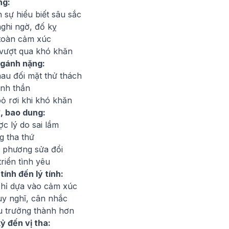
ng:
 sự hiểu biết sâu sắc
ghi ngờ, đố kỵ
toàn cảm xúc
 vượt qua khó khăn
 gánh nặng:
au đối mặt thử thách
inh thần
ỏ rơi khi khó khăn
, bao dung:
c lý do sai lầm
g tha thứ
i phương sửa đổi
triển tình yêu
ính đến lý tính:
hỉ dựa vào cảm xúc
uy nghĩ, cân nhắc
u trưởng thành hơn
ỷ đến vị tha: