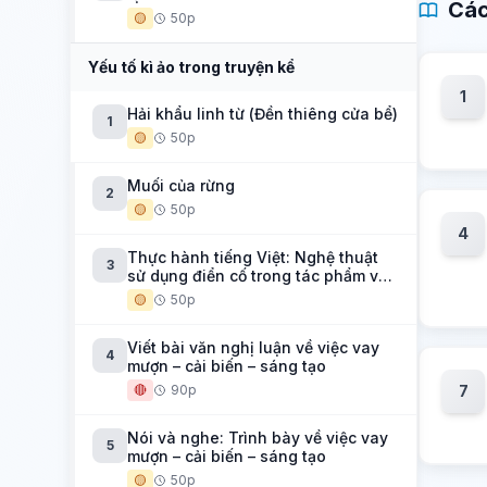
Các
🟡
50p
Yếu tố kì ảo trong truyện kể
1
Hải khẩu linh từ (Đền thiêng cửa bể)
1
🟡
50p
Muối của rừng
2
🟡
50p
4
Thực hành tiếng Việt: Nghệ thuật
3
sử dụng điển cố trong tác phẩm văn
học
🟡
50p
Viết bài văn nghị luận về việc vay
4
mượn – cải biến – sáng tạo
🔴
90p
7
Nói và nghe: Trình bày về việc vay
5
mượn – cải biến – sáng tạo
🟡
50p