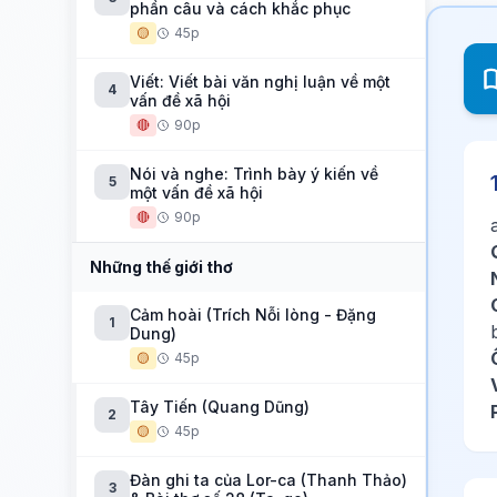
phần câu và cách khắc phục
🟡
45p
Viết: Viết bài văn nghị luận về một
4
vấn đề xã hội
🔴
90p
Nói và nghe: Trình bày ý kiến về
5
một vấn đề xã hội
🔴
90p
Những thế giới thơ
Cảm hoài (Trích Nỗi lòng - Đặng
1
Dung)
🟡
45p
Tây Tiến (Quang Dũng)
2
🟡
45p
Đàn ghi ta của Lor-ca (Thanh Thảo)
3