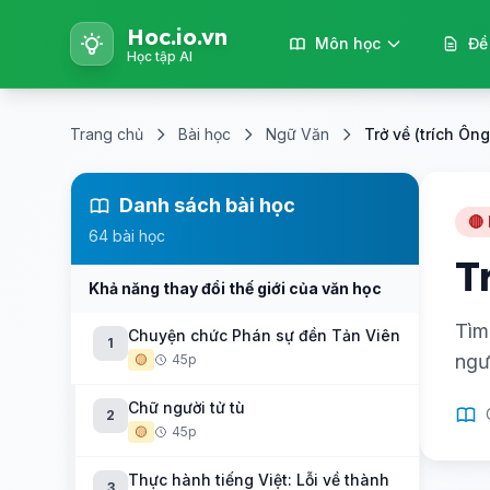
Hoc.io.vn
Môn học
Đề
Học tập AI
Trang chủ
Bài học
Ngữ Văn
Trở về (trích Ông
Danh sách bài học
🔴
64 bài học
T
Khả năng thay đổi thế giới của văn học
Tìm
Chuyện chức Phán sự đền Tản Viên
1
ngư
🟡
45p
Chữ người tử tù
2
🟡
45p
Thực hành tiếng Việt: Lỗi về thành
3