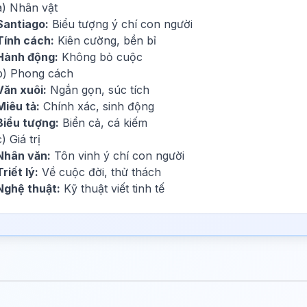
a) Nhân vật
Santiago:
Biểu tượng ý chí con người
Tính cách:
Kiên cường, bền bỉ
Hành động:
Không bỏ cuộc
b) Phong cách
Văn xuôi:
Ngắn gọn, súc tích
Miêu tả:
Chính xác, sinh động
Biểu tượng:
Biển cả, cá kiếm
c) Giá trị
Nhân văn:
Tôn vinh ý chí con người
Triết lý:
Về cuộc đời, thử thách
Nghệ thuật:
Kỹ thuật viết tinh tế