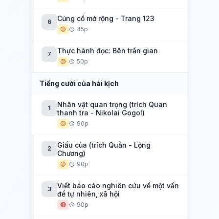
Củng cố mở rộng - Trang 123
6
🟡
45p
Thực hành đọc: Bên trần gian
7
🟡
50p
Tiếng cười của hài kịch
Nhân vật quan trọng (trích Quan
1
thanh tra - Nikolai Gogol)
🟡
90p
Giấu của (trích Quẫn - Lộng
2
Chương)
🟡
90p
Viết báo cáo nghiên cứu về một vấn
3
đề tự nhiên, xã hội
🔴
90p