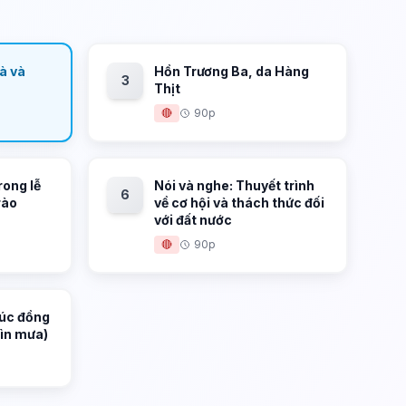
ià và
Hồn Trương Ba, da Hàng
3
Thịt
🔴
90p
rong lễ
Nói và nghe: Thuyết trình
6
rào
về cơ hội và thách thức đối
với đất nước
🔴
90p
úc đồng
hìn mưa)