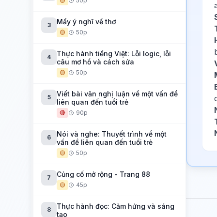
🟡
50p
Mấy ý nghĩ về thơ
3
🟡
50p
Thực hành tiếng Việt: Lỗi logic, lỗi
4
câu mơ hồ và cách sửa
🟡
50p
Viết bài văn nghị luận về một vấn đề
5
liên quan đến tuổi trẻ
🔴
90p
Nói và nghe: Thuyết trình về một
6
vấn đề liên quan đến tuổi trẻ
🟡
50p
Củng cố mở rộng - Trang 88
7
🟡
45p
Thực hành đọc: Cảm hứng và sáng
8
tạo