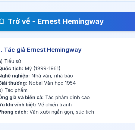
Trở về - Ernest Hemingway
1. Tác giả Ernest Hemingway
a) Tiểu sử
Quốc tịch:
Mỹ (1899-1961)
Nghề nghiệp:
Nhà văn, nhà báo
Giải thưởng:
Nobel Văn học 1954
b) Tác phẩm
Ông già và biển cả:
Tác phẩm đỉnh cao
Vũ khí vĩnh biệt:
Về chiến tranh
Phong cách:
Văn xuôi ngắn gọn, súc tích