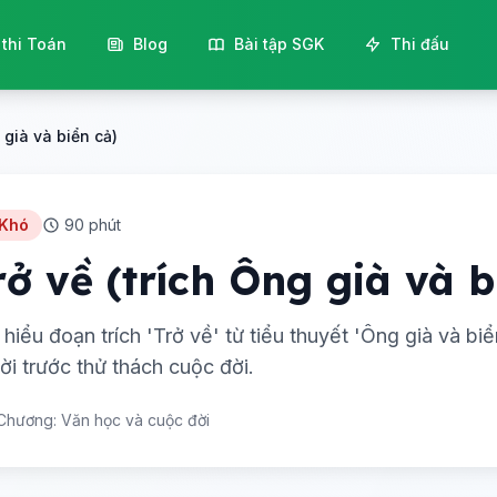
 thi Toán
Blog
Bài tập SGK
Thi đấu
 già và biển cả)
 Khó
90 phút
rở về (trích Ông già và b
 hiểu đoạn trích 'Trở về' từ tiểu thuyết 'Ông già và 
ời trước thử thách cuộc đời.
Chương: Văn học và cuộc đời