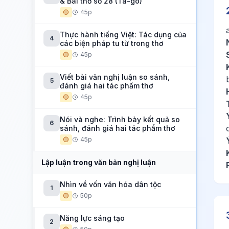
& Bài thơ số 28 (Ta-go)
🟡
45p
Thực hành tiếng Việt: Tác dụng của
4
các biện pháp tu từ trong thơ
🟡
45p
Viết bài văn nghị luận so sánh,
5
đánh giá hai tác phẩm thơ
🟡
45p
Nói và nghe: Trình bày kết quả so
6
sánh, đánh giá hai tác phẩm thơ
🟡
45p
Lập luận trong văn bản nghị luận
Nhìn về vốn văn hóa dân tộc
1
🟡
50p
Năng lực sáng tạo
2