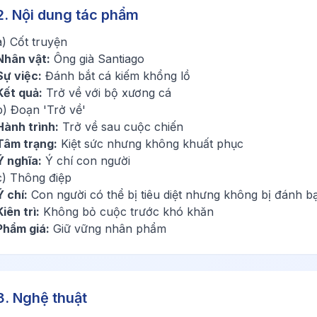
2. Nội dung tác phẩm
a) Cốt truyện
Nhân vật:
Ông già Santiago
Sự việc:
Đánh bắt cá kiếm khổng lồ
Kết quả:
Trở về với bộ xương cá
b) Đoạn 'Trở về'
Hành trình:
Trở về sau cuộc chiến
Tâm trạng:
Kiệt sức nhưng không khuất phục
Ý nghĩa:
Ý chí con người
c) Thông điệp
Ý chí:
Con người có thể bị tiêu diệt nhưng không bị đánh bạ
Kiên trì:
Không bỏ cuộc trước khó khăn
Phẩm giá:
Giữ vững nhân phẩm
3. Nghệ thuật