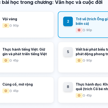
 bài học trong chương: Văn học và cuộc đời
Vội vàng
Trở về (trích Ông g
2
biển cả)
🟡
90p
🔴
90p
Thực hành tiếng Việt: Giữ
Viết bài phát biểu t
5
gìn và phát triển tiếng Việt
phát động phong t
🟡
45p
🟡
90p
Củng cố, mở rộng
Thực hành đọc: Kh
8
quê (trích Cô bé n
🟡
45p
🟡
45p