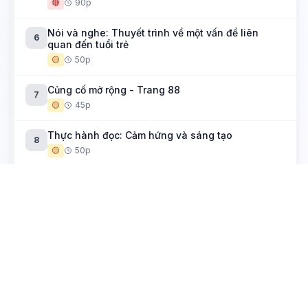
🔴
90p
Nói và nghe: Thuyết trình về một vấn đề liên
6
quan đến tuổi trẻ
🟡
50p
Củng cố mở rộng - Trang 88
7
🟡
45p
Thực hành đọc: Cảm hứng và sáng tạo
8
🟡
50p
Yếu tố kì ảo trong truyện kể
Hải khẩu linh từ (Đền thiêng cửa bể)
1
🟡
50p
Muối của rừng
2
🟡
50p
Thực hành tiếng Việt: Nghệ thuật sử dụng điển cố
3