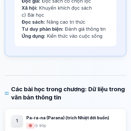
Độc giả:
Đọc sách có chọn lọc
Xã hội:
Khuyến khích đọc sách
c) Bài học
Đọc sách:
Nâng cao tri thức
Tư duy phản biện:
Đánh giá thông tin
Ứng dụng:
Kiến thức vào cuộc sống
Các bài học trong chương: Dữ liệu trong
văn bản thông tin
Pa-ra-na (Parana) (trích Nhiệt đới buồn)
1
🔴
90p