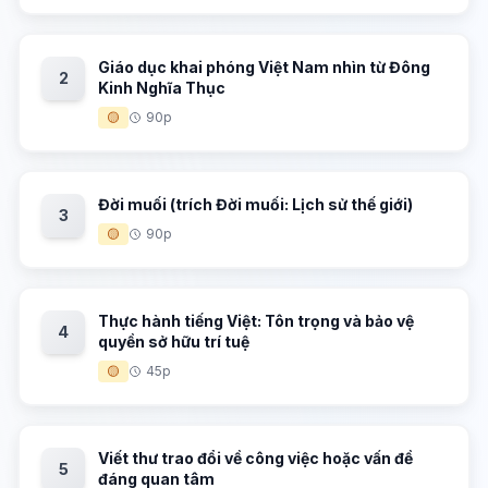
Giáo dục khai phóng Việt Nam nhìn từ Đông
2
Kinh Nghĩa Thục
🟡
90p
Đời muối (trích Đời muối: Lịch sử thế giới)
3
🟡
90p
Thực hành tiếng Việt: Tôn trọng và bảo vệ
4
quyền sở hữu trí tuệ
🟡
45p
Viết thư trao đổi về công việc hoặc vấn đề
5
đáng quan tâm