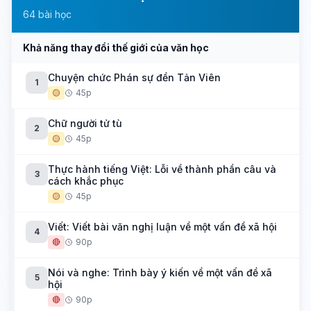
64 bài học
Khả năng thay đổi thế giới của văn học
Chuyện chức Phán sự đền Tản Viên
1
🟡
45p
Chữ người tử tù
2
🟡
45p
Thực hành tiếng Việt: Lỗi về thành phần câu và
3
cách khắc phục
🟡
45p
Viết: Viết bài văn nghị luận về một vấn đề xã hội
4
🔴
90p
Nói và nghe: Trình bày ý kiến về một vấn đề xã
5
hội
🔴
90p