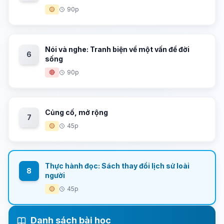
🟡
90p
Nói và nghe: Tranh biện về một vấn đề đời
6
sống
🔴
90p
Củng cố, mở rộng
7
🟡
45p
Thực hành đọc: Sách thay đổi lịch sử loài
8
người
🟡
45p
Danh sách bài học