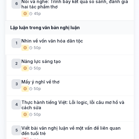
Nói và nghe: Trình bày kết quả so sánh, đánh giá
6
hai tác phẩm thơ
🟡
45p
Lập luận trong văn bản nghị luận
Nhìn về vốn văn hóa dân tộc
1
🟡
50p
Năng lực sáng tạo
2
🟡
50p
Mấy ý nghĩ về thơ
3
🟡
50p
Thực hành tiếng Việt: Lỗi logic, lỗi câu mơ hồ và
4
cách sửa
🟡
50p
Viết bài văn nghị luận về một vấn đề liên quan
5
đến tuổi trẻ