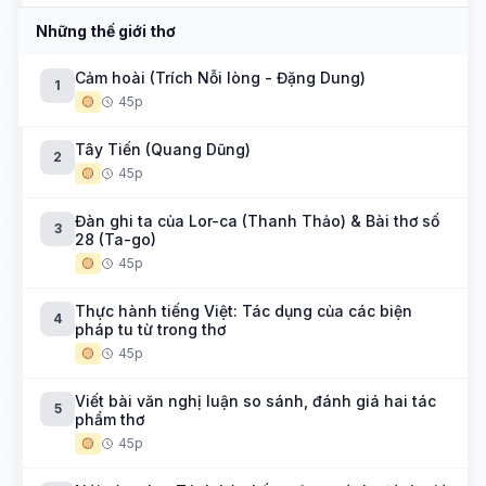
Những thế giới thơ
Cảm hoài (Trích Nỗi lòng - Đặng Dung)
1
🟡
45p
Tây Tiến (Quang Dũng)
2
🟡
45p
Đàn ghi ta của Lor-ca (Thanh Thảo) & Bài thơ số
3
28 (Ta-go)
🟡
45p
Thực hành tiếng Việt: Tác dụng của các biện
4
pháp tu từ trong thơ
🟡
45p
Viết bài văn nghị luận so sánh, đánh giá hai tác
5
phẩm thơ
🟡
45p