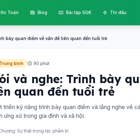
 thi Toán
Blog
Bài tập SGK
Thi đấu
nh bày quan điểm về vấn đề liên quan đến tuổi trẻ
 Trung bình
90 phút
ói và nghe: Trình bày q
iên quan đến tuổi trẻ
t triển kỹ năng trình bày quan điểm và lắng nghe về các
h ứng xử trong gia đình và xã hội.
Chương: Sự thật trong tác phẩm kí