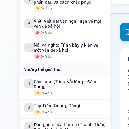
phần câu và cách khắc phục
🟡
45p
Viết: Viết bài văn nghị luận về một
4
vấn đề xã hội
🔴
90p
Nói và nghe: Trình bày ý kiến về
5
một vấn đề xã hội
🔴
90p
Những thế giới thơ
Cảm hoài (Trích Nỗi lòng - Đặng
1
Dung)
🟡
45p
Tây Tiến (Quang Dũng)
2
🟡
45p
Đàn ghi ta của Lor-ca (Thanh Thảo)
3