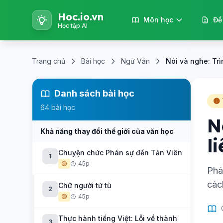
Hoc.io.vn
Môn học
Đề
Học tập AI
Trang chủ
Bài học
Ngữ Văn
Nói và nghe: Trì
Danh sách bài học
🟡
64 bài học
N
Khả năng thay đổi thế giới của văn học
l
Chuyện chức Phán sự đền Tản Viên
1
🟡
45p
Phá
các
Chữ người tử tù
2
🟡
45p
Thực hành tiếng Việt: Lỗi về thành
3