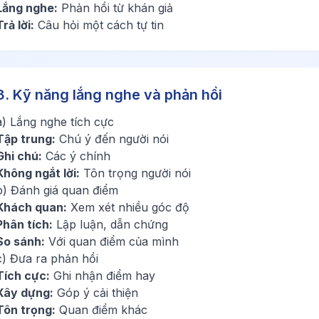
Lắng nghe:
Phản hồi từ khán giả
Trả lời:
Câu hỏi một cách tự tin
3. Kỹ năng lắng nghe và phản hồi
a) Lắng nghe tích cực
Tập trung:
Chú ý đến người nói
Ghi chú:
Các ý chính
Không ngắt lời:
Tôn trọng người nói
b) Đánh giá quan điểm
Khách quan:
Xem xét nhiều góc độ
Phân tích:
Lập luận, dẫn chứng
So sánh:
Với quan điểm của mình
c) Đưa ra phản hồi
Tích cực:
Ghi nhận điểm hay
Xây dựng:
Góp ý cải thiện
Tôn trọng:
Quan điểm khác