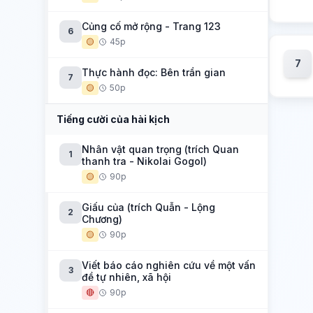
Củng cố mở rộng - Trang 123
6
🟡
45p
7
Thực hành đọc: Bên trần gian
7
🟡
50p
Tiếng cười của hài kịch
Nhân vật quan trọng (trích Quan
1
thanh tra - Nikolai Gogol)
🟡
90p
Giấu của (trích Quẫn - Lộng
2
Chương)
🟡
90p
Viết báo cáo nghiên cứu về một vấn
3
đề tự nhiên, xã hội
🔴
90p