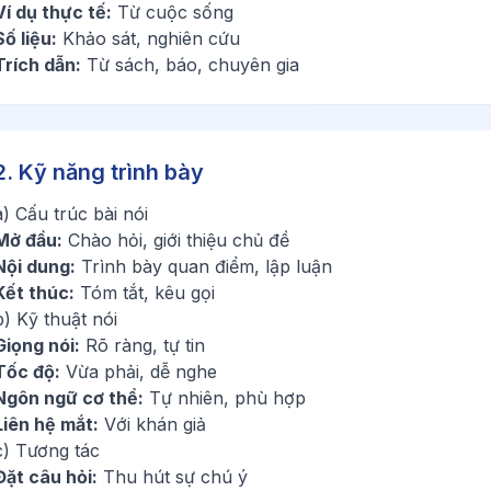
Ví dụ thực tế:
Từ cuộc sống
Số liệu:
Khảo sát, nghiên cứu
Trích dẫn:
Từ sách, báo, chuyên gia
2. Kỹ năng trình bày
a) Cấu trúc bài nói
Mở đầu:
Chào hỏi, giới thiệu chủ đề
Nội dung:
Trình bày quan điểm, lập luận
Kết thúc:
Tóm tắt, kêu gọi
b) Kỹ thuật nói
Giọng nói:
Rõ ràng, tự tin
Tốc độ:
Vừa phải, dễ nghe
Ngôn ngữ cơ thể:
Tự nhiên, phù hợp
Liên hệ mắt:
Với khán giả
c) Tương tác
Đặt câu hỏi:
Thu hút sự chú ý