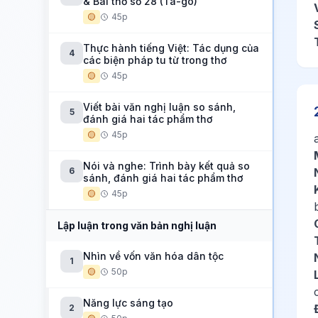
& Bài thơ số 28 (Ta-go)
🟡
45p
Thực hành tiếng Việt: Tác dụng của
4
các biện pháp tu từ trong thơ
🟡
45p
Viết bài văn nghị luận so sánh,
5
đánh giá hai tác phẩm thơ
🟡
45p
Nói và nghe: Trình bày kết quả so
6
sánh, đánh giá hai tác phẩm thơ
🟡
45p
Lập luận trong văn bản nghị luận
Nhìn về vốn văn hóa dân tộc
1
🟡
50p
Năng lực sáng tạo
2