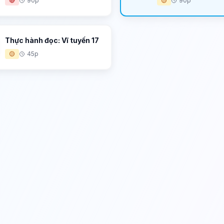
🔴
90p
🟡
90p
Thực hành đọc: Vĩ tuyến 17
🟡
45p