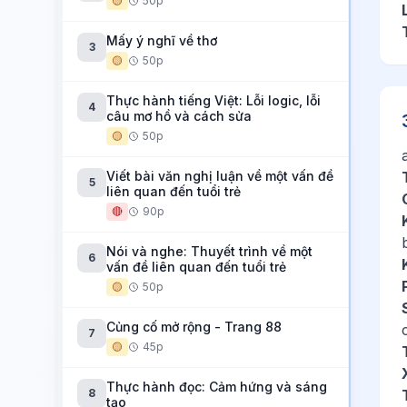
🟡
50p
Mấy ý nghĩ về thơ
3
🟡
50p
Thực hành tiếng Việt: Lỗi logic, lỗi
4
câu mơ hồ và cách sửa
🟡
50p
Viết bài văn nghị luận về một vấn đề
5
liên quan đến tuổi trẻ
🔴
90p
Nói và nghe: Thuyết trình về một
6
vấn đề liên quan đến tuổi trẻ
🟡
50p
Củng cố mở rộng - Trang 88
7
🟡
45p
Thực hành đọc: Cảm hứng và sáng
8
tạo