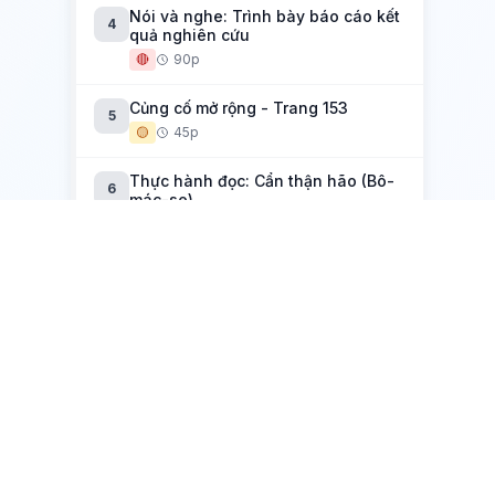
Nói và nghe: Trình bày báo cáo kết
4
quả nghiên cứu
🔴
90p
Củng cố mở rộng - Trang 153
5
🟡
45p
Thực hành đọc: Cẩn thận hão (Bô-
6
mác-se)
🟡
45p
Hồ Chí Minh - Văn hóa phải soi đường
cho quốc dân đi
Tác giả Hồ Chí Minh
1
🟡
90p
Tuyên ngôn độc lập (Hồ Chí Minh)
2
🟡
90p
Hoc.io.vn
Mộ (Chiều tối) + Nguyên tiêu (Rằm