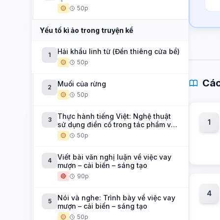
🟡
50p
Yếu tố kì ảo trong truyện kể
Hải khẩu linh từ (Đền thiêng cửa bể)
1
🟡
50p
Các
Muối của rừng
2
🟡
50p
Thực hành tiếng Việt: Nghệ thuật
3
1
sử dụng điển cố trong tác phẩm văn
học
🟡
50p
Viết bài văn nghị luận về việc vay
4
mượn – cải biến – sáng tạo
🔴
90p
4
Nói và nghe: Trình bày về việc vay
5
mượn – cải biến – sáng tạo
🟡
50p