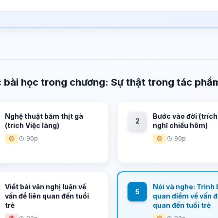
 bài học trong chương: Sự thật trong tác phẩm
Nghệ thuật băm thịt gà
Bước vào đời (tríc
2
(trích Việc làng)
nghĩ chiều hôm)
🟡
90p
🟡
90p
Viết bài văn nghị luận về
Nói và nghe: Trình
5
vấn đề liên quan đến tuổi
quan điểm về vấn đ
trẻ
quan đến tuổi trẻ