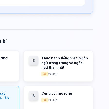
 kí
h Nhớ
Thực hành tiếng Việt: Ngôn
3
ngữ trang trọng và ngôn
ngữ thân mật
🟡
45p
 bày
Củng cố, mở rộng
6
ề liên
🟡
45p