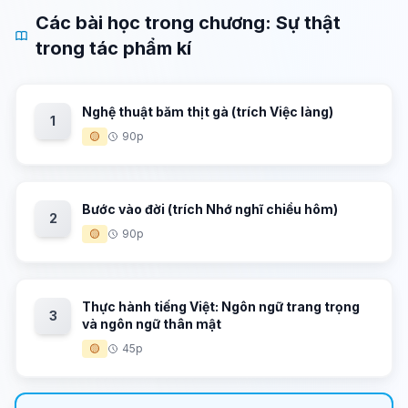
Các bài học trong chương: Sự thật
trong tác phẩm kí
Nghệ thuật băm thịt gà (trích Việc làng)
1
🟡
90p
Bước vào đời (trích Nhớ nghĩ chiều hôm)
2
🟡
90p
Thực hành tiếng Việt: Ngôn ngữ trang trọng
3
và ngôn ngữ thân mật
🟡
45p