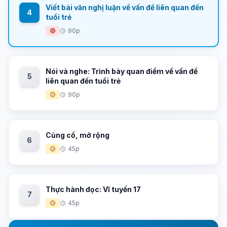
Viết bài văn nghị luận về vấn đề liên quan đến
4
tuổi trẻ
🔴
90p
Nói và nghe: Trình bày quan điểm về vấn đề
5
liên quan đến tuổi trẻ
🟡
90p
Củng cố, mở rộng
6
🟡
45p
Thực hành đọc: Vĩ tuyến 17
7
🟡
45p