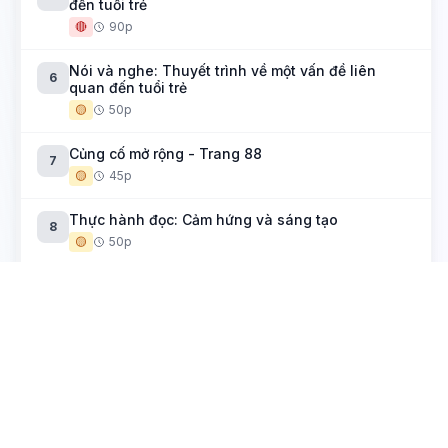
đến tuổi trẻ
🔴
90p
Nói và nghe: Thuyết trình về một vấn đề liên
6
quan đến tuổi trẻ
🟡
50p
Củng cố mở rộng - Trang 88
7
🟡
45p
Thực hành đọc: Cảm hứng và sáng tạo
8
🟡
50p
Yếu tố kì ảo trong truyện kể
Hải khẩu linh từ (Đền thiêng cửa bể)
1
🟡
50p
Muối của rừng
2
🟡
50p