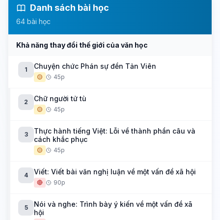
Danh sách bài học
64 bài học
Khả năng thay đổi thế giới của văn học
Chuyện chức Phán sự đền Tản Viên
1
🟡
45p
Chữ người tử tù
2
🟡
45p
Thực hành tiếng Việt: Lỗi về thành phần câu và
3
cách khắc phục
🟡
45p
Viết: Viết bài văn nghị luận về một vấn đề xã hội
4
🔴
90p
Nói và nghe: Trình bày ý kiến về một vấn đề xã
5
hội