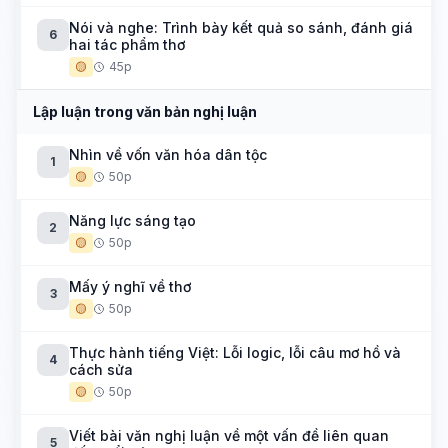
Nói và nghe: Trình bày kết quả so sánh, đánh giá
6
hai tác phẩm thơ
🟡
45p
Lập luận trong văn bản nghị luận
Nhìn về vốn văn hóa dân tộc
1
🟡
50p
Năng lực sáng tạo
2
🟡
50p
Mấy ý nghĩ về thơ
3
🟡
50p
Thực hành tiếng Việt: Lỗi logic, lỗi câu mơ hồ và
4
cách sửa
🟡
50p
Viết bài văn nghị luận về một vấn đề liên quan
5