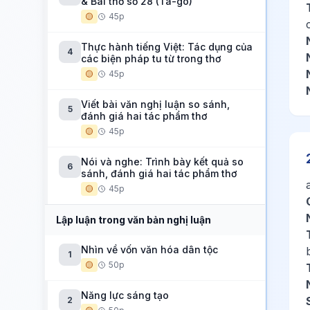
& Bài thơ số 28 (Ta-go)
🟡
45p
Thực hành tiếng Việt: Tác dụng của
4
các biện pháp tu từ trong thơ
🟡
45p
Viết bài văn nghị luận so sánh,
5
đánh giá hai tác phẩm thơ
🟡
45p
Nói và nghe: Trình bày kết quả so
6
sánh, đánh giá hai tác phẩm thơ
🟡
45p
Lập luận trong văn bản nghị luận
Nhìn về vốn văn hóa dân tộc
1
🟡
50p
Năng lực sáng tạo
2