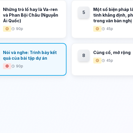
Những trò lố hay là Va-ren
Một số biện pháp l
5
và Phan Bội Châu (Nguyễn
tính khẳng định, p
Ái Quốc)
trong văn bản nghị
🟡
90p
🟡
45p
Nói và nghe: Trình bày kết
Củng cố, mở rộng
8
quả của bài tập dự án
🟡
45p
🔴
90p