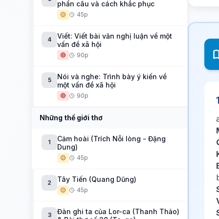
phần câu và cách khắc phục
🟡
45p
Viết: Viết bài văn nghị luận về một
4
vấn đề xã hội
🔴
90p
Nói và nghe: Trình bày ý kiến về
5
một vấn đề xã hội
🔴
90p
Những thế giới thơ
Cảm hoài (Trích Nỗi lòng - Đặng
1
Dung)
🟡
45p
Tây Tiến (Quang Dũng)
2
🟡
45p
Đàn ghi ta của Lor-ca (Thanh Thảo)
3