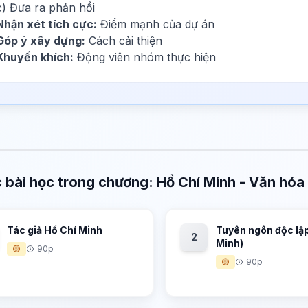
c) Đưa ra phản hồi
Nhận xét tích cực:
Điểm mạnh của dự án
Góp ý xây dựng:
Cách cải thiện
Khuyến khích:
Động viên nhóm thực hiện
 bài học trong chương: Hồ Chí Minh - Văn hóa
Tác giả Hồ Chí Minh
Tuyên ngôn độc lập
2
Minh)
🟡
90p
🟡
90p