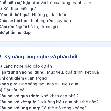
Thể hiện sự hợp tác:
Vai trò của từng thành viên
c) Kết thúc hiệu quả
Tóm tắt kết quả:
Những gì đạt được
Chia sẻ bài học:
Kinh nghiệm quý báu
Cảm ơn:
Người hỗ trợ, khán giả
Mở phần hỏi đáp
3. Kỹ năng lắng nghe và phản hồi
a) Lắng nghe báo cáo dự án
Tập trung vào nội dung:
Mục tiêu, quá trình, kết quả
Ghi chú điểm quan trọng
Đánh giá:
Tính sáng tạo, khả thi, hiệu quả
b) Đặt câu hỏi
Câu hỏi về quá trình:
Khó khăn gặp phải?
Câu hỏi về kết quả:
Đo lường hiệu quả như thế nào?
Câu hỏi về ứng dụng:
Có thể mở rộng không?