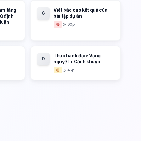
àm tăng
Viết báo cáo kết quả của
6
hủ định
bài tập dự án
 luận
🔴
90p
Thực hành đọc: Vọng
9
nguyệt + Cảnh khuya
🟡
45p