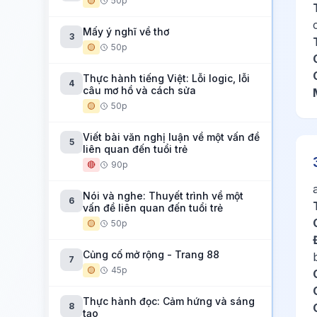
🟡
50p
Mấy ý nghĩ về thơ
3
🟡
50p
Thực hành tiếng Việt: Lỗi logic, lỗi
4
câu mơ hồ và cách sửa
🟡
50p
Viết bài văn nghị luận về một vấn đề
5
liên quan đến tuổi trẻ
🔴
90p
Nói và nghe: Thuyết trình về một
6
vấn đề liên quan đến tuổi trẻ
🟡
50p
Củng cố mở rộng - Trang 88
7
🟡
45p
Thực hành đọc: Cảm hứng và sáng
8
tạo