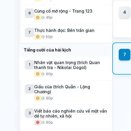
Củng cố mở rộng - Trang 123
4
6
🟡
45p
Thực hành đọc: Bên trần gian
7
🟡
50p
Tiếng cười của hài kịch
7
Nhân vật quan trọng (trích Quan
1
thanh tra - Nikolai Gogol)
🟡
90p
Giấu của (trích Quẫn - Lộng
2
Chương)
🟡
90p
Viết báo cáo nghiên cứu về một vấn
3
đề tự nhiên, xã hội
🔴
90p