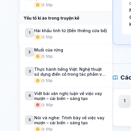
🟡
50p
Yếu tố kì ảo trong truyện kể
Hải khẩu linh từ (Đền thiêng cửa bể)
1
🟡
50p
Muối của rừng
2
🟡
50p
Thực hành tiếng Việt: Nghệ thuật
3
sử dụng điển cố trong tác phẩm văn
Các
học
🟡
50p
Viết bài văn nghị luận về việc vay
4
mượn – cải biến – sáng tạo
1
🔴
90p
Nói và nghe: Trình bày về việc vay
5
mượn – cải biến – sáng tạo
🟡
50p