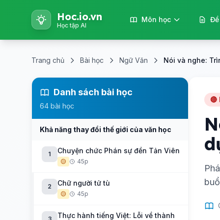
Hoc.io.vn
Môn học
Đề
Học tập AI
Trang chủ
Bài học
Ngữ Văn
Nói và nghe: Trì
Danh sách bài học
🔴
64 bài học
N
Khả năng thay đổi thế giới của văn học
d
Chuyện chức Phán sự đền Tản Viên
1
🟡
45p
Phá
buổ
Chữ người tử tù
2
🟡
45p
Thực hành tiếng Việt: Lỗi về thành
3