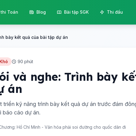
 thi Toán
Blog
Bài tập SGK
Thi đấu
nh bày kết quả của bài tập dự án
 Khó
90 phút
ói và nghe: Trình bày kế
ự án
t triển kỹ năng trình bày kết quả dự án trước đám đôn
i báo cáo dự án.
Chương: Hồ Chí Minh - Văn hóa phải soi đường cho quốc dân đi