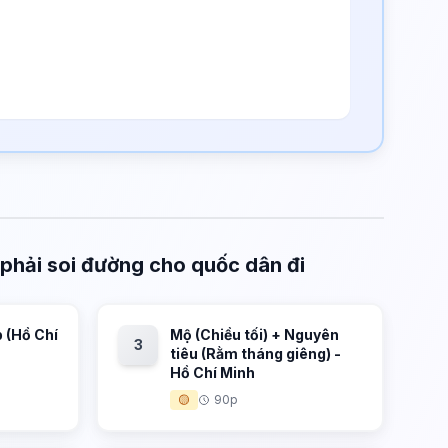
 phải soi đường cho quốc dân đi
 (Hồ Chí
Mộ (Chiều tối) + Nguyên
3
tiêu (Rằm tháng giêng) -
Hồ Chí Minh
🟡
90p