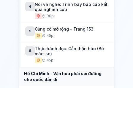
Nói và nghe: Trình bày báo cáo kết
4
quả nghiên cứu
🔴
90p
Củng cố mở rộng - Trang 153
5
🟡
45p
Thực hành đọc: Cẩn thận hão (Bô-
6
mác-se)
🟡
45p
Hồ Chí Minh - Văn hóa phải soi đường
cho quốc dân đi
Tác giả Hồ Chí Minh
1
🟡
90p
Tuyên ngôn độc lập (Hồ Chí Minh)
2
🟡
90p
Mộ (Chiều tối) + Nguyên tiêu (Rằm