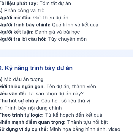
Tài liệu phát tay:
Tóm tắt dự án
c) Phân công vai trò
Người mở đầu:
Giới thiệu dự án
Người trình bày chính:
Quá trình và kết quả
Người kết luận:
Đánh giá và bài học
Người trả lời câu hỏi:
Tùy chuyên môn
2. Kỹ năng trình bày dự án
a) Mở đầu ấn tượng
Giới thiệu ngắn gọn:
Tên dự án, thành viên
Nêu vấn đề:
Tại sao chọn dự án này?
Thu hút sự chú ý:
Câu hỏi, số liệu thú vị
b) Trình bày nội dung chính
Theo trình tự logic:
Từ kế hoạch đến kết quả
Nhấn mạnh điểm quan trọng:
Thành tựu nổi bật
Sử dụng ví dụ cụ thể:
Minh họa bằng hình ảnh, video