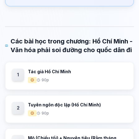
Các bài học trong chương: Hồ Chí Minh -
Văn hóa phải soi đường cho quốc dân đi
Tác giả Hồ Chí Minh
1
🟡
90p
Tuyên ngôn độc lập (Hồ Chí Minh)
2
🟡
90p
Mộ (Chiều tối) + Nguyên tiêu (Rằm tháng