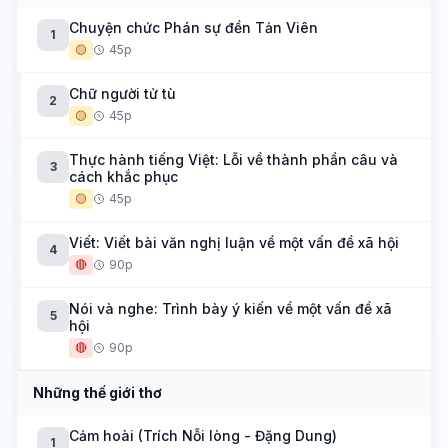
Chuyện chức Phán sự đền Tản Viên
1
🟡
45p
Chữ người tử tù
2
🟡
45p
Thực hành tiếng Việt: Lỗi về thành phần câu và
3
cách khắc phục
🟡
45p
Viết: Viết bài văn nghị luận về một vấn đề xã hội
4
🔴
90p
Nói và nghe: Trình bày ý kiến về một vấn đề xã
5
hội
🔴
90p
Những thế giới thơ
Cảm hoài (Trích Nỗi lòng - Đặng Dung)
1