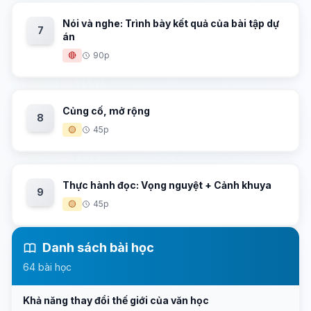
Nói và nghe: Trình bày kết quả của bài tập dự
7
án
🔴
90p
Củng cố, mở rộng
8
🟡
45p
Thực hành đọc: Vọng nguyệt + Cảnh khuya
9
🟡
45p
Danh sách bài học
64 bài học
Khả năng thay đổi thế giới của văn học