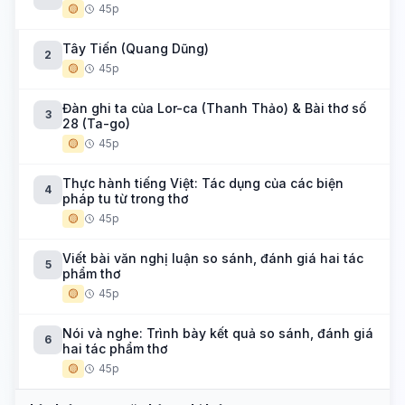
🟡
45p
Tây Tiến (Quang Dũng)
2
🟡
45p
Đàn ghi ta của Lor-ca (Thanh Thảo) & Bài thơ số
3
28 (Ta-go)
🟡
45p
Thực hành tiếng Việt: Tác dụng của các biện
4
pháp tu từ trong thơ
🟡
45p
Viết bài văn nghị luận so sánh, đánh giá hai tác
5
phẩm thơ
🟡
45p
Nói và nghe: Trình bày kết quả so sánh, đánh giá
6
hai tác phẩm thơ
🟡
45p