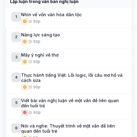
Lập luận trong văn bản nghị luận
Nhìn về vốn văn hóa dân tộc
1
🟡
50p
Năng lực sáng tạo
2
🟡
50p
Mấy ý nghĩ về thơ
3
🟡
50p
Thực hành tiếng Việt: Lỗi logic, lỗi câu mơ hồ và
4
cách sửa
🟡
50p
Viết bài văn nghị luận về một vấn đề liên quan
5
đến tuổi trẻ
🔴
90p
Nói và nghe: Thuyết trình về một vấn đề liên
6
quan đến tuổi trẻ