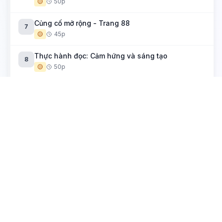
🟡
50p
Củng cố mở rộng - Trang 88
7
🟡
45p
Thực hành đọc: Cảm hứng và sáng tạo
8
🟡
50p
Yếu tố kì ảo trong truyện kể
Hải khẩu linh từ (Đền thiêng cửa bể)
1
🟡
50p
Muối của rừng
2
🟡
50p
Thực hành tiếng Việt: Nghệ thuật sử dụng điển cố
3
trong tác phẩm văn học
🟡
50p
Viết bài văn nghị luận về việc vay mượn – cải biến
4