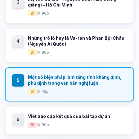
3
giêng) - Hồ Chí Minh
🟡
90p
Những trò lố hay là Va-ren và Phan Bội Châu
4
(Nguyễn Ái Quốc)
🟡
90p
Một số biện pháp làm tăng tính khẳng định,
5
phủ định trong văn bản nghị luận
🟡
45p
Viết báo cáo kết quả của bài tập dự án
6
🔴
90p