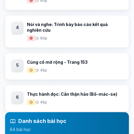
🔴
90p
Nói và nghe: Trình bày báo cáo kết quả
4
nghiên cứu
🔴
90p
Củng cố mở rộng - Trang 153
5
🟡
45p
Thực hành đọc: Cẩn thận hão (Bô-mác-se)
6
🟡
45p
Danh sách bài học
64 bài học