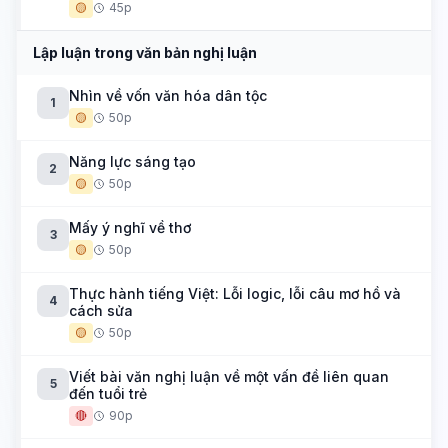
🟡
45p
Lập luận trong văn bản nghị luận
Nhìn về vốn văn hóa dân tộc
1
🟡
50p
Năng lực sáng tạo
2
🟡
50p
Mấy ý nghĩ về thơ
3
🟡
50p
Thực hành tiếng Việt: Lỗi logic, lỗi câu mơ hồ và
4
cách sửa
🟡
50p
Viết bài văn nghị luận về một vấn đề liên quan
5
đến tuổi trẻ
🔴
90p