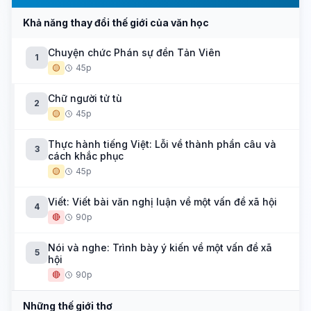
Khả năng thay đổi thế giới của văn học
Chuyện chức Phán sự đền Tản Viên
1
🟡
45p
Chữ người tử tù
2
🟡
45p
Thực hành tiếng Việt: Lỗi về thành phần câu và
3
cách khắc phục
🟡
45p
Viết: Viết bài văn nghị luận về một vấn đề xã hội
4
🔴
90p
Nói và nghe: Trình bày ý kiến về một vấn đề xã
5
hội
🔴
90p
Những thế giới thơ