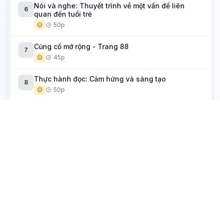
Nói và nghe: Thuyết trình về một vấn đề liên
6
quan đến tuổi trẻ
🟡
50p
Củng cố mở rộng - Trang 88
7
🟡
45p
Thực hành đọc: Cảm hứng và sáng tạo
8
🟡
50p
Yếu tố kì ảo trong truyện kể
Hải khẩu linh từ (Đền thiêng cửa bể)
1
🟡
50p
Muối của rừng
2
🟡
50p
Thực hành tiếng Việt: Nghệ thuật sử dụng điển cố
3
trong tác phẩm văn học
🟡
50p