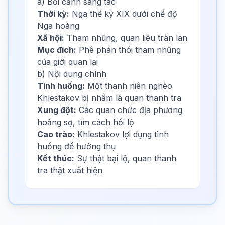
a) Bối cảnh sáng tác
Thời kỳ:
Nga thế kỷ XIX dưới chế độ
Nga hoàng
Xã hội:
Tham nhũng, quan liêu tràn lan
Mục đích:
Phê phán thói tham nhũng
của giới quan lại
b) Nội dung chính
Tình huống:
Một thanh niên nghèo
Khlestakov bị nhầm là quan thanh tra
Xung đột:
Các quan chức địa phương
hoảng sợ, tìm cách hối lộ
Cao trào:
Khlestakov lợi dụng tình
huống để hưởng thụ
Kết thúc:
Sự thật bại lộ, quan thanh
tra thật xuất hiện