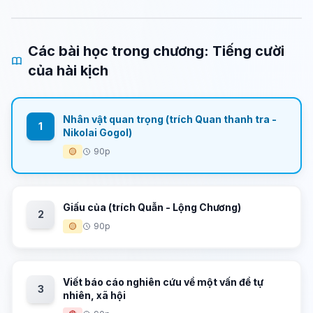
Các bài học trong chương: Tiếng cười
của hài kịch
Nhân vật quan trọng (trích Quan thanh tra -
1
Nikolai Gogol)
🟡
90p
Giấu của (trích Quẫn - Lộng Chương)
2
🟡
90p
Viết báo cáo nghiên cứu về một vấn đề tự
3
nhiên, xã hội