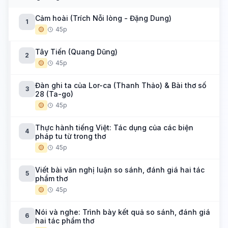
Cảm hoài (Trích Nỗi lòng - Đặng Dung)
1
🟡
45p
Tây Tiến (Quang Dũng)
2
🟡
45p
Đàn ghi ta của Lor-ca (Thanh Thảo) & Bài thơ số
3
28 (Ta-go)
🟡
45p
Thực hành tiếng Việt: Tác dụng của các biện
4
pháp tu từ trong thơ
🟡
45p
Viết bài văn nghị luận so sánh, đánh giá hai tác
5
phẩm thơ
🟡
45p
Nói và nghe: Trình bày kết quả so sánh, đánh giá
6
hai tác phẩm thơ