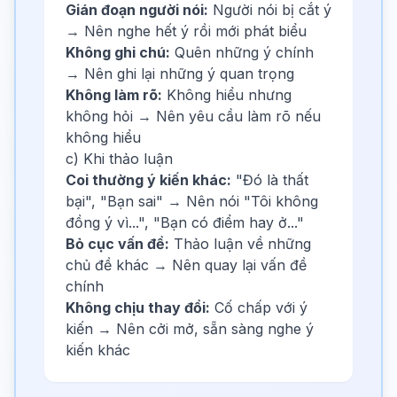
Gián đoạn người nói:
Người nói bị cắt ý
→ Nên nghe hết ý rồi mới phát biểu
Không ghi chú:
Quên những ý chính
→ Nên ghi lại những ý quan trọng
Không làm rõ:
Không hiểu nhưng
không hỏi → Nên yêu cầu làm rõ nếu
không hiểu
c) Khi thảo luận
Coi thường ý kiến khác:
"Đó là thất
bại", "Bạn sai" → Nên nói "Tôi không
đồng ý vì...", "Bạn có điểm hay ở..."
Bỏ cục vấn đề:
Thảo luận về những
chủ đề khác → Nên quay lại vấn đề
chính
Không chịu thay đổi:
Cố chấp với ý
kiến → Nên cởi mở, sẵn sàng nghe ý
kiến khác