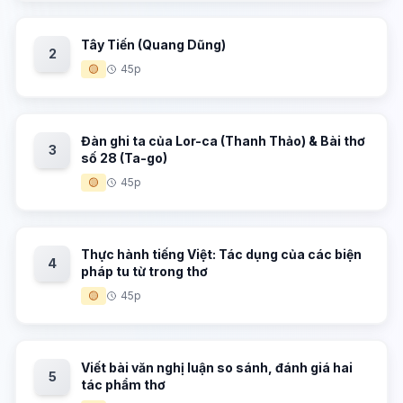
Tây Tiến (Quang Dũng)
2
🟡
45p
Đàn ghi ta của Lor-ca (Thanh Thảo) & Bài thơ
3
số 28 (Ta-go)
🟡
45p
Thực hành tiếng Việt: Tác dụng của các biện
4
pháp tu từ trong thơ
🟡
45p
Viết bài văn nghị luận so sánh, đánh giá hai
5
tác phẩm thơ