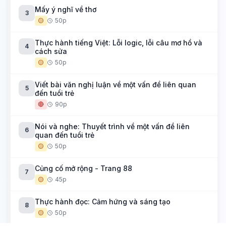
Mấy ý nghĩ về thơ
3
🟡
50p
Thực hành tiếng Việt: Lỗi logic, lỗi câu mơ hồ và
4
cách sửa
🟡
50p
Viết bài văn nghị luận về một vấn đề liên quan
5
đến tuổi trẻ
🔴
90p
Nói và nghe: Thuyết trình về một vấn đề liên
6
quan đến tuổi trẻ
🟡
50p
Củng cố mở rộng - Trang 88
7
🟡
45p
Thực hành đọc: Cảm hứng và sáng tạo
8
🟡
50p