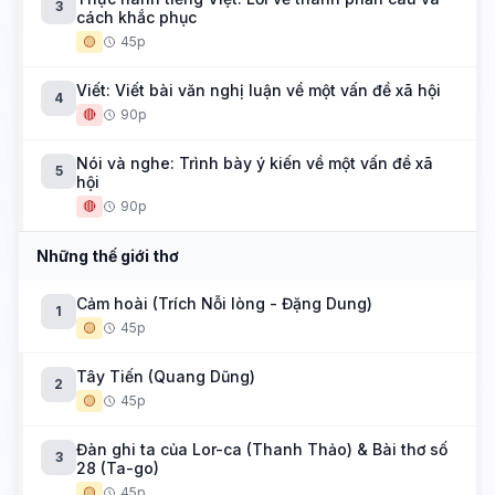
3
cách khắc phục
🟡
45p
Viết: Viết bài văn nghị luận về một vấn đề xã hội
4
🔴
90p
Nói và nghe: Trình bày ý kiến về một vấn đề xã
5
hội
🔴
90p
Những thế giới thơ
Cảm hoài (Trích Nỗi lòng - Đặng Dung)
1
🟡
45p
Tây Tiến (Quang Dũng)
2
🟡
45p
Đàn ghi ta của Lor-ca (Thanh Thảo) & Bài thơ số
3
28 (Ta-go)
🟡
45p