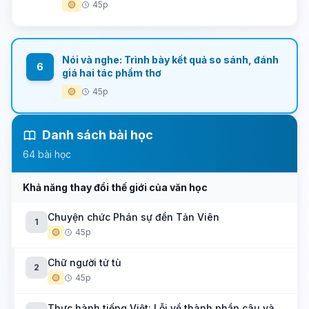
🟡
45p
Nói và nghe: Trình bày kết quả so sánh, đánh
6
giá hai tác phẩm thơ
🟡
45p
Danh sách bài học
64 bài học
Khả năng thay đổi thế giới của văn học
Chuyện chức Phán sự đền Tản Viên
1
🟡
45p
Chữ người tử tù
2
🟡
45p
Thực hành tiếng Việt: Lỗi về thành phần câu và