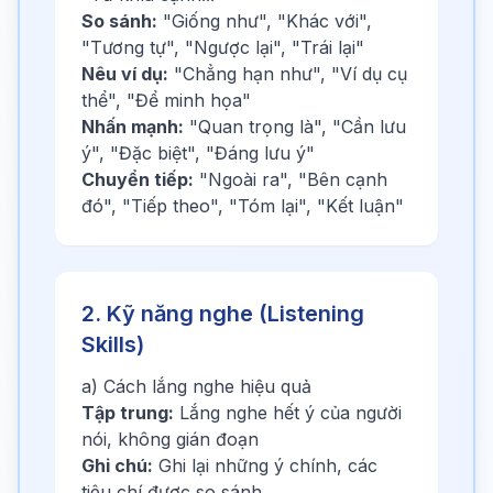
So sánh:
"Giống như", "Khác với",
"Tương tự", "Ngược lại", "Trái lại"
Nêu ví dụ:
"Chẳng hạn như", "Ví dụ cụ
thể", "Để minh họa"
Nhấn mạnh:
"Quan trọng là", "Cần lưu
ý", "Đặc biệt", "Đáng lưu ý"
Chuyển tiếp:
"Ngoài ra", "Bên cạnh
đó", "Tiếp theo", "Tóm lại", "Kết luận"
2. Kỹ năng nghe (Listening
Skills)
a) Cách lắng nghe hiệu quả
Tập trung:
Lắng nghe hết ý của người
nói, không gián đoạn
Ghi chú:
Ghi lại những ý chính, các
tiêu chí được so sánh