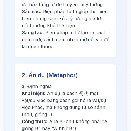
ưu hóa từng từ để truyền tải ý tưởng
Sâu sắc:
Biện pháp tu từ giúp thơ biểu
hiện những cảm xúc, ý tưởng mà lời
nói thường khó thể hiện
Sáng tạo:
Biện pháp tu từ tạo ra cách
nhìn mới, cách cảm nhận mớinối với đề
tài quen thuộc
2. Ẩn dụ (Metaphor)
a) Định nghĩa
Khái niệm:
Ẩn dụ là cách 蜀代 một
vật/sự việc bằng cách gọi nó là vật/sự
việc khác, mà không dùng từ so sánh
(như, giống...)
Công thức:
A là B (chứ không phải "A
giống B" hay "A như B")