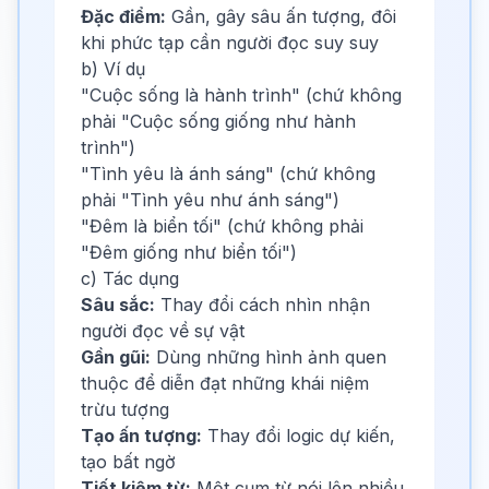
Đặc điểm:
Gần, gây sâu ấn tượng, đôi
khi phức tạp cần người đọc suy suy
b) Ví dụ
"Cuộc sống là hành trình" (chứ không
phải "Cuộc sống giống như hành
trình")
"Tình yêu là ánh sáng" (chứ không
phải "Tình yêu như ánh sáng")
"Đêm là biển tối" (chứ không phải
"Đêm giống như biển tối")
c) Tác dụng
Sâu sắc:
Thay đổi cách nhìn nhận
người đọc về sự vật
Gần gũi:
Dùng những hình ảnh quen
thuộc để diễn đạt những khái niệm
trừu tượng
Tạo ấn tượng:
Thay đổi logic dự kiến,
tạo bất ngờ
Tiết kiệm từ:
Một cụm từ nói lên nhiều