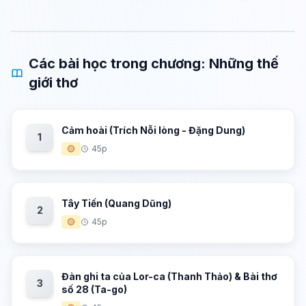
Các bài học trong chương: Những thế
giới thơ
Cảm hoài (Trích Nỗi lòng - Đặng Dung)
1
🟡
45p
Tây Tiến (Quang Dũng)
2
🟡
45p
Đàn ghi ta của Lor-ca (Thanh Thảo) & Bài thơ
3
số 28 (Ta-go)