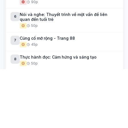
🔴
90p
Nói và nghe: Thuyết trình về một vấn đề liên
6
quan đến tuổi trẻ
🟡
50p
Củng cố mở rộng - Trang 88
7
🟡
45p
Thực hành đọc: Cảm hứng và sáng tạo
8
🟡
50p
Yếu tố kì ảo trong truyện kể
Hải khẩu linh từ (Đền thiêng cửa bể)
1
🟡
50p
Muối của rừng
2
🟡
50p
Thực hành tiếng Việt: Nghệ thuật sử dụng điển cố