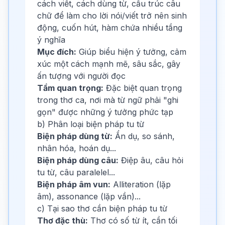
cách viết, cách dùng từ, cấu trúc câu
chữ để làm cho lời nói/viết trở nên sinh
động, cuốn hút, hàm chứa nhiều tầng
ý nghĩa
Mục đích:
Giúp biểu hiện ý tưởng, cảm
xúc một cách mạnh mẽ, sâu sắc, gây
ấn tượng với người đọc
Tầm quan trọng:
Đặc biệt quan trọng
trong thơ ca, nơi mà từ ngữ phải "ghi
gọn" được những ý tưởng phức tạp
b) Phân loại biện pháp tu từ
Biện pháp dùng từ:
Ẩn dụ, so sánh,
nhân hóa, hoán dụ...
Biện pháp dùng câu:
Điệp âu, câu hỏi
tu từ, câu paralelel...
Biện pháp âm vun:
Alliteration (lặp
âm), assonance (lặp vần)...
c) Tại sao thơ cần biện pháp tu từ
Thơ đặc thù:
Thơ có số từ ít, cần tối