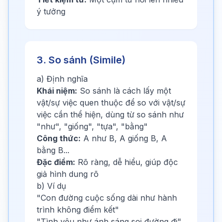
ý tưởng
3. So sánh (Simile)
a) Định nghĩa
Khái niệm:
So sánh là cách lấy một
vật/sự việc quen thuộc để so với vật/sự
việc cần thể hiện, dùng từ so sánh như
"như", "giống", "tựa", "bằng"
Công thức:
A như B, A giống B, A
bằng B...
Đặc điểm:
Rõ ràng, dễ hiểu, giúp độc
giả hình dung rõ
b) Ví dụ
"Con đường cuộc sống dài như hành
trình không điểm kết"
"Tình yêu như ánh sáng soi đường đi"