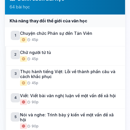
64 bài học
Khả năng thay đổi thế giới của văn học
Chuyện chức Phán sự đền Tản Viên
1
🟡
45p
Chữ người tử tù
2
🟡
45p
Thực hành tiếng Việt: Lỗi về thành phần câu và
3
cách khắc phục
🟡
45p
Viết: Viết bài văn nghị luận về một vấn đề xã hội
4
🔴
90p
Nói và nghe: Trình bày ý kiến về một vấn đề xã
5
hội
🔴
90p