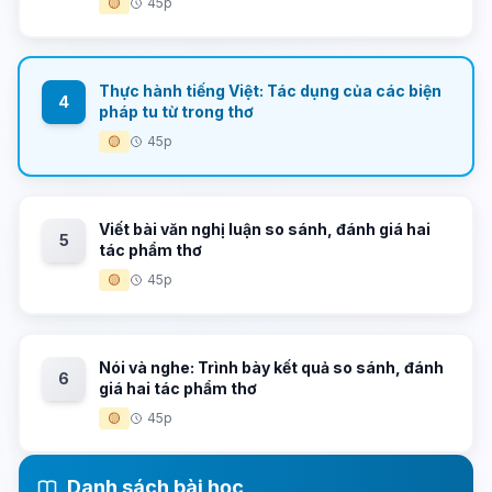
🟡
45p
Thực hành tiếng Việt: Tác dụng của các biện
4
pháp tu từ trong thơ
🟡
45p
Viết bài văn nghị luận so sánh, đánh giá hai
5
tác phẩm thơ
🟡
45p
Nói và nghe: Trình bày kết quả so sánh, đánh
6
giá hai tác phẩm thơ
🟡
45p
Danh sách bài học