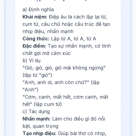
a) Định nghĩa
Khái niệm:
Điệp âu là cách lặp lại từ,
cụm từ, câu chữ hoặc cấu trúc để tạo
nhịp điệu, nhấn mạnh
Công thức:
Lặp từ A, từ A, từ A
Đặc điểm:
Tạo sự nhấn mạnh, có tính
chất gợi mở cảm xúc
b) Ví dụ
"Gió, gió, gió, gió mãi không ngừng"
(lặp từ "gió")
"Anh, anh ơi, anh còn chứ?" (lặp
"Anh")
"Cơm, canh, mất hết, cơm canh, mất
hết" (lặp cum từ)
c) Tác dụng
Nhấn mạnh:
Làm cho điều gì đó nổi
bật, quan trọng
Tạo nhịp điệu:
Giúp bài thơ có nhịp,