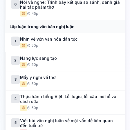
Nói và nghe: Trình bày kết quả so sánh, đánh giá
6
hai tác phẩm thơ
🟡
45p
Lập luận trong văn bản nghị luận
Nhìn về vốn văn hóa dân tộc
1
🟡
50p
Năng lực sáng tạo
2
🟡
50p
Mấy ý nghĩ về thơ
3
🟡
50p
Thực hành tiếng Việt: Lỗi logic, lỗi câu mơ hồ và
4
cách sửa
🟡
50p
Viết bài văn nghị luận về một vấn đề liên quan
5
đến tuổi trẻ