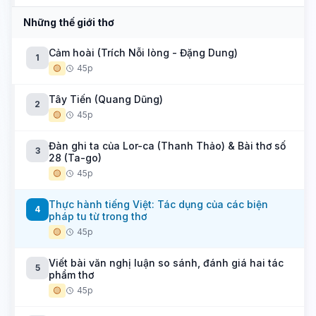
Những thế giới thơ
Cảm hoài (Trích Nỗi lòng - Đặng Dung)
1
🟡
45p
Tây Tiến (Quang Dũng)
2
🟡
45p
Đàn ghi ta của Lor-ca (Thanh Thảo) & Bài thơ số
3
28 (Ta-go)
🟡
45p
Thực hành tiếng Việt: Tác dụng của các biện
4
pháp tu từ trong thơ
🟡
45p
Viết bài văn nghị luận so sánh, đánh giá hai tác
5
phẩm thơ
🟡
45p