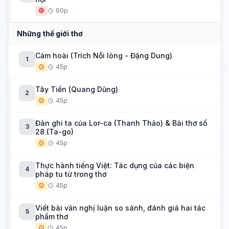
🔴
90p
Những thế giới thơ
Cảm hoài (Trích Nỗi lòng - Đặng Dung)
1
🟡
45p
Tây Tiến (Quang Dũng)
2
🟡
45p
Đàn ghi ta của Lor-ca (Thanh Thảo) & Bài thơ số
3
28 (Ta-go)
🟡
45p
Thực hành tiếng Việt: Tác dụng của các biện
4
pháp tu từ trong thơ
🟡
45p
Viết bài văn nghị luận so sánh, đánh giá hai tác
5
phẩm thơ
🟡
45p