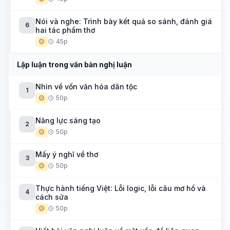
Nói và nghe: Trình bày kết quả so sánh, đánh giá
6
hai tác phẩm thơ
🟡
45p
Lập luận trong văn bản nghị luận
Nhìn về vốn văn hóa dân tộc
1
🟡
50p
Năng lực sáng tạo
2
🟡
50p
Mấy ý nghĩ về thơ
3
🟡
50p
Thực hành tiếng Việt: Lỗi logic, lỗi câu mơ hồ và
4
cách sửa
🟡
50p