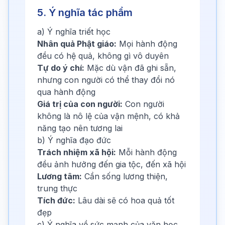
5. Ý nghĩa tác phẩm
a) Ý nghĩa triết học
Nhân quả Phật giáo:
Mọi hành động
đều có hệ quả, không gì vô duyên
Tự do ý chí:
Mặc dù vận đã ghi sẵn,
nhưng con người có thể thay đổi nó
qua hành động
Giá trị của con người:
Con người
không là nô lệ của vận mệnh, có khả
năng tạo nên tương lai
b) Ý nghĩa đạo đức
Trách nhiệm xã hội:
Mỗi hành động
đều ảnh hưởng đến gia tộc, đến xã hội
Lương tâm:
Cần sống lương thiện,
trung thực
Tích đức:
Lâu dài sẽ có hoa quả tốt
đẹp
c) Ý nghĩa về sức mạnh của văn học