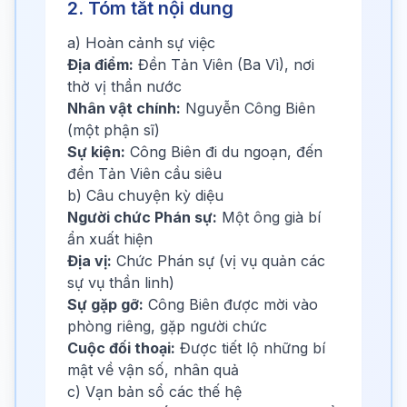
2. Tóm tắt nội dung
a) Hoàn cảnh sự việc
Địa điểm:
Đền Tản Viên (Ba Vì), nơi
thờ vị thần nước
Nhân vật chính:
Nguyễn Công Biên
(một phận sĩ)
Sự kiện:
Công Biên đi du ngoạn, đến
đền Tản Viên cầu siêu
b) Câu chuyện kỳ diệu
Người chức Phán sự:
Một ông già bí
ẩn xuất hiện
Địa vị:
Chức Phán sự (vị vụ quản các
sự vụ thần linh)
Sự gặp gỡ:
Công Biên được mời vào
phòng riêng, gặp người chức
Cuộc đối thoại:
Được tiết lộ những bí
mật về vận số, nhân quả
c) Vạn bản sổ các thế hệ