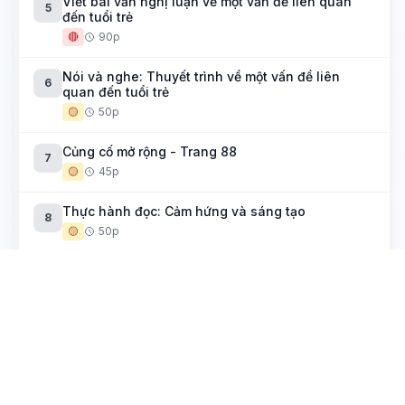
Viết bài văn nghị luận về một vấn đề liên quan
5
đến tuổi trẻ
🔴
90p
Nói và nghe: Thuyết trình về một vấn đề liên
6
quan đến tuổi trẻ
🟡
50p
Củng cố mở rộng - Trang 88
7
🟡
45p
Thực hành đọc: Cảm hứng và sáng tạo
8
🟡
50p
Yếu tố kì ảo trong truyện kể
Hải khẩu linh từ (Đền thiêng cửa bể)
1
🟡
50p
Muối của rừng
2
🟡
50p