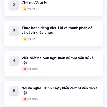
Chữ người tử tù
2
🟡
45p
Thực hành tiếng Việt: Lỗi về thành phần câu
3
và cách khắc phục
🟡
45p
Viết: Viết bài văn nghị luận về một vấn đề xã
4
hội
🔴
90p
Nói và nghe: Trình bày ý kiến về một vấn đề xã
5
hội
🔴
90p