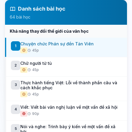
Danh sách bài học
64 bài học
Khả năng thay đổi thế giới của văn học
Chuyện chức Phán sự đền Tản Viên
1
🟡
45p
Chữ người tử tù
2
🟡
45p
Thực hành tiếng Việt: Lỗi về thành phần câu và
3
cách khắc phục
🟡
45p
Viết: Viết bài văn nghị luận về một vấn đề xã hội
4
🔴
90p
Nói và nghe: Trình bày ý kiến về một vấn đề xã
5
hội