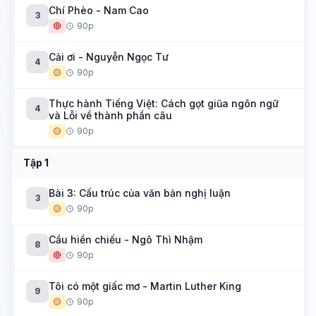
Chí Phèo - Nam Cao
3
🔴
90p
Cải ơi - Nguyễn Ngọc Tư
4
🟡
90p
Thực hành Tiếng Việt: Cách gọt giũa ngôn ngữ
4
và Lỗi về thành phần câu
🟡
90p
Tập 1
Bài 3: Cấu trúc của văn bản nghị luận
3
🟡
90p
Cầu hiền chiếu - Ngô Thì Nhậm
8
🔴
90p
Tôi có một giấc mơ - Martin Luther King
9
🟡
90p