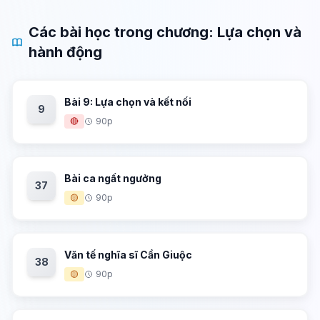
Các bài học trong chương: Lựa chọn và
hành động
Bài 9: Lựa chọn và kết nối
9
🔴
90p
Bài ca ngất ngưởng
37
🟡
90p
Văn tế nghĩa sĩ Cần Giuộc
38
🟡
90p