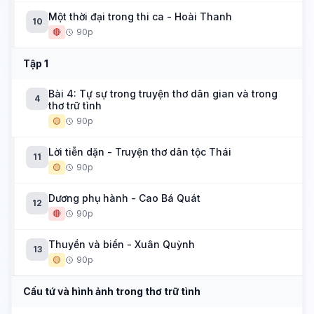
Một thời đại trong thi ca - Hoài Thanh
10
🔴
90p
Tập 1
Bài 4: Tự sự trong truyện thơ dân gian và trong
4
thơ trữ tình
🟡
90p
Lời tiễn dặn - Truyện thơ dân tộc Thái
11
🟡
90p
Dương phụ hành - Cao Bá Quát
12
🔴
90p
Thuyền và biển - Xuân Quỳnh
13
🟡
90p
Cấu tứ và hình ảnh trong thơ trữ tình