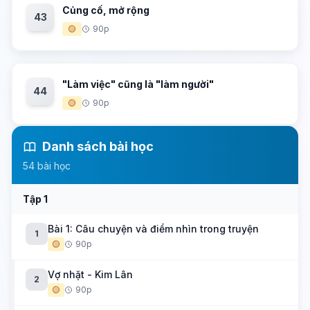
Củng cố, mở rộng
43
🟡
90p
"Làm việc" cũng là "làm người"
44
🟡
90p
Danh sách bài học
54 bài học
Tập 1
Bài 1: Câu chuyện và điểm nhìn trong truyện
1
🟡
90p
Vợ nhặt - Kim Lân
2
🟡
90p