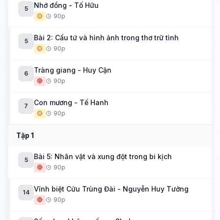
Nhớ đồng - Tố Hữu
5
🟡
90p
Bài 2: Cấu tứ và hình ảnh trong thơ trữ tình
5
🟡
90p
Tràng giang - Huy Cận
6
🔴
90p
Con mương - Tế Hanh
7
🟡
90p
Tập 1
Bài 5: Nhân vật và xung đột trong bi kịch
5
🔴
90p
Vĩnh biệt Cửu Trùng Đài - Nguyễn Huy Tưởng
14
🔴
90p