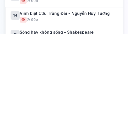
🔴
90p
Vĩnh biệt Cửu Trùng Đài - Nguyễn Huy Tưởng
14
🔴
90p
Sống hay không sống - Shakespeare
15
🔴
90p
Trương Chi - Nguyễn Huy Tưởng
16
🟡
90p
Tập 2
Bài 6: Nguyễn Du - "Những điều trông thấy mà
6
đau đớn lòng"
🔴
90p
Tác giả Nguyễn Du
17
🔴
90p
Trao duyên (Truyện Kiều)
18