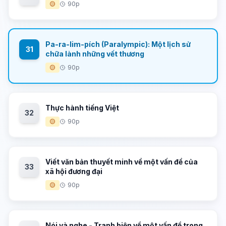
🟡
90p
Pa-ra-lim-pích (Paralympic): Một lịch sử
31
chữa lành những vết thương
🟡
90p
Thực hành tiếng Việt
32
🟡
90p
Viết văn bản thuyết minh về một vấn đề của
33
xã hội đương đại
🟡
90p
Nói và nghe - Tranh biện về một vấn đề trong