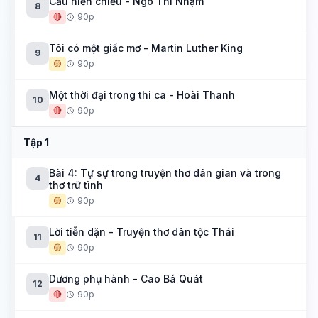
Cầu hiền chiếu - Ngô Thì Nhậm
8
🔴
90p
Tôi có một giấc mơ - Martin Luther King
9
🟡
90p
Một thời đại trong thi ca - Hoài Thanh
10
🔴
90p
Tập 1
Bài 4: Tự sự trong truyện thơ dân gian và trong
4
thơ trữ tình
🟡
90p
Lời tiễn dặn - Truyện thơ dân tộc Thái
11
🟡
90p
Dương phụ hành - Cao Bá Quát
12
🔴
90p