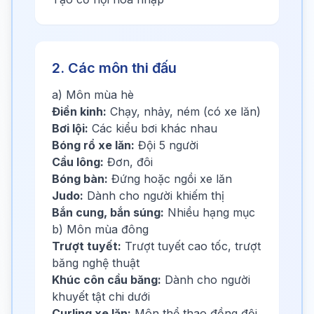
2. Các môn thi đấu
a) Môn mùa hè
Điền kinh:
Chạy, nhảy, ném (có xe lăn)
Bơi lội:
Các kiểu bơi khác nhau
Bóng rổ xe lăn:
Đội 5 người
Cầu lông:
Đơn, đôi
Bóng bàn:
Đứng hoặc ngồi xe lăn
Judo:
Dành cho người khiếm thị
Bắn cung, bắn súng:
Nhiều hạng mục
b) Môn mùa đông
Trượt tuyết:
Trượt tuyết cao tốc, trượt
băng nghệ thuật
Khúc côn cầu băng:
Dành cho người
khuyết tật chi dưới
Curling xe lăn:
Môn thể thao đồng đội