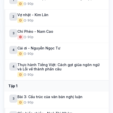
🟡
90p
Vợ nhặt - Kim Lân
2
🟡
90p
Chí Phèo - Nam Cao
3
🔴
90p
Cải ơi - Nguyễn Ngọc Tư
4
🟡
90p
Thực hành Tiếng Việt: Cách gọt giũa ngôn ngữ
4
và Lỗi về thành phần câu
🟡
90p
Tập 1
Bài 3: Cấu trúc của văn bản nghị luận
3
🟡
90p