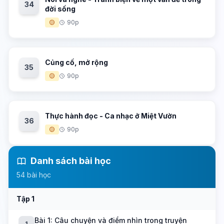
34
đời sống
🟡
90p
Củng cố, mở rộng
35
🟡
90p
Thực hành đọc - Ca nhạc ở Miệt Vườn
36
🟡
90p
Danh sách bài học
54 bài học
Tập 1
Bài 1: Câu chuyện và điểm nhìn trong truyện
1