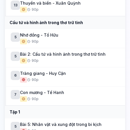
Thuyền và biển - Xuân Quỳnh
13
🟡
90p
Cấu tứ và hình ảnh trong thơ trữ tình
Nhớ đồng - Tố Hữu
5
🟡
90p
Bài 2: Cấu tứ và hình ảnh trong thơ trữ tình
5
🟡
90p
Tràng giang - Huy Cận
6
🔴
90p
Con mương - Tế Hanh
7
🟡
90p
Tập 1
Bài 5: Nhân vật và xung đột trong bi kịch
5