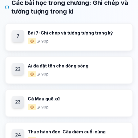
Các bài học trong chương: Ghi chép và
tưởng tượng trong kí
Bài 7: Ghi chép và tưởng tượng trong ký
7
🟡
90p
Ai đã đặt tên cho dòng sông
22
🟡
90p
Cà Mau quê xứ
23
🟡
90p
Thực hành đọc: Cây diêm cuối cùng
24