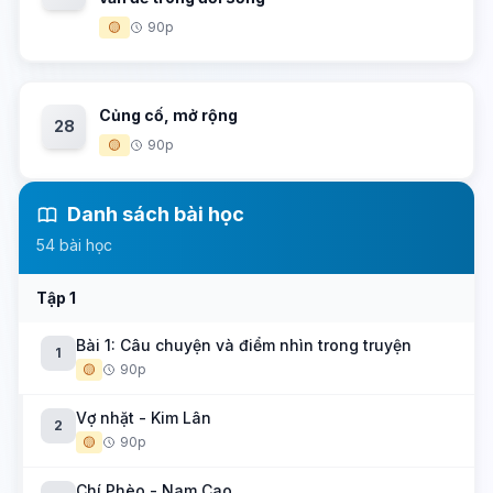
🟡
90p
Củng cố, mở rộng
28
🟡
90p
Danh sách bài học
54 bài học
Tập 1
Bài 1: Câu chuyện và điểm nhìn trong truyện
1
🟡
90p
Vợ nhặt - Kim Lân
2
🟡
90p
Chí Phèo - Nam Cao