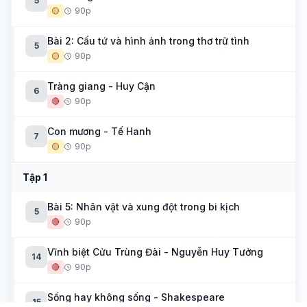
5
🟡
90p
Bài 2: Cấu tứ và hình ảnh trong thơ trữ tình
5
🟡
90p
Tràng giang - Huy Cận
6
🔴
90p
Con mương - Tế Hanh
7
🟡
90p
Tập 1
Bài 5: Nhân vật và xung đột trong bi kịch
5
🔴
90p
Vĩnh biệt Cửu Trùng Đài - Nguyễn Huy Tưởng
14
🔴
90p
Sống hay không sống - Shakespeare
15