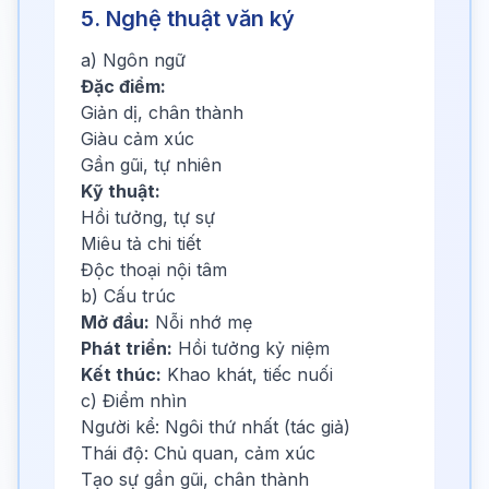
5. Nghệ thuật văn ký
a) Ngôn ngữ
Đặc điểm:
Giản dị, chân thành
Giàu cảm xúc
Gần gũi, tự nhiên
Kỹ thuật:
Hồi tưởng, tự sự
Miêu tả chi tiết
Độc thoại nội tâm
b) Cấu trúc
Mở đầu:
Nỗi nhớ mẹ
Phát triển:
Hồi tưởng kỷ niệm
Kết thúc:
Khao khát, tiếc nuối
c) Điểm nhìn
Người kể: Ngôi thứ nhất (tác giả)
Thái độ: Chủ quan, cảm xúc
Tạo sự gần gũi, chân thành