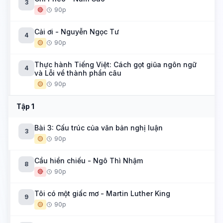
3
🔴
90p
Cải ơi - Nguyễn Ngọc Tư
4
🟡
90p
Thực hành Tiếng Việt: Cách gọt giũa ngôn ngữ
4
và Lỗi về thành phần câu
🟡
90p
Tập 1
Bài 3: Cấu trúc của văn bản nghị luận
3
🟡
90p
Cầu hiền chiếu - Ngô Thì Nhậm
8
🔴
90p
Tôi có một giấc mơ - Martin Luther King
9
🟡
90p