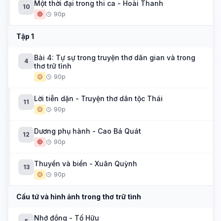
Một thời đại trong thi ca - Hoài Thanh
10
🔴
90p
Tập 1
Bài 4: Tự sự trong truyện thơ dân gian và trong
4
thơ trữ tình
🟡
90p
Lời tiễn dặn - Truyện thơ dân tộc Thái
11
🟡
90p
Dương phụ hành - Cao Bá Quát
12
🔴
90p
Thuyền và biển - Xuân Quỳnh
13
🟡
90p
Cấu tứ và hình ảnh trong thơ trữ tình
Nhớ đồng - Tố Hữu