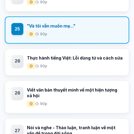
🟡
90p
"Và tôi vẫn muốn mẹ..."
25
🟡
90p
Thực hành tiếng Việt: Lỗi dùng từ và cách sửa
26
🟡
90p
Viết văn bản thuyết minh về một hiện tượng
26
xã hội
🟡
90p
Nói và nghe - Thảo luận, tranh luận về một
27
vấn đề trong đời sống