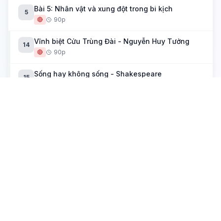
Bài 5: Nhân vật và xung đột trong bi kịch
5
🔴
90p
Vĩnh biệt Cửu Trùng Đài - Nguyễn Huy Tưởng
14
🔴
90p
Sống hay không sống - Shakespeare
15
🔴
90p
Trương Chi - Nguyễn Huy Tưởng
16
🟡
90p
Tập 2
Bài 6: Nguyễn Du - "Những điều trông thấy mà
6
đau đớn lòng"
🔴
90p
Tác giả Nguyễn Du
17
🔴
90p