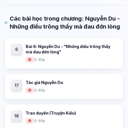
Các bài học trong chương: Nguyễn Du -
Những điều trông thấy mà đau đớn lòng
Bài 6: Nguyễn Du - "Những điều trông thấy
6
mà đau đớn lòng"
🔴
90p
Tác giả Nguyễn Du
17
🔴
90p
Trao duyên (Truyện Kiều)
18
🔴
90p