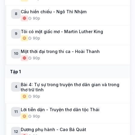
Cầu hiền chiếu - Ngô Thì Nhậm
8
🔴
90p
Tôi có một giấc mơ - Martin Luther King
9
🟡
90p
Một thời đại trong thi ca - Hoài Thanh
10
🔴
90p
Tập 1
Bài 4: Tự sự trong truyện thơ dân gian và trong
4
thơ trữ tình
🟡
90p
Lời tiễn dặn - Truyện thơ dân tộc Thái
11
🟡
90p
Dương phụ hành - Cao Bá Quát
12