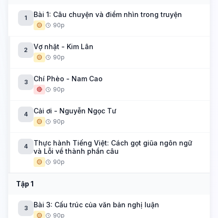
Bài 1: Câu chuyện và điểm nhìn trong truyện
1
🟡
90p
Vợ nhặt - Kim Lân
2
🟡
90p
Chí Phèo - Nam Cao
3
🔴
90p
Cải ơi - Nguyễn Ngọc Tư
4
🟡
90p
Thực hành Tiếng Việt: Cách gọt giũa ngôn ngữ
4
và Lỗi về thành phần câu
🟡
90p
Tập 1
Bài 3: Cấu trúc của văn bản nghị luận
3
🟡
90p