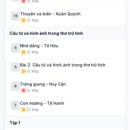
🔴
90p
Thuyền và biển - Xuân Quỳnh
13
🟡
90p
Cấu tứ và hình ảnh trong thơ trữ tình
Nhớ đồng - Tố Hữu
5
🟡
90p
Bài 2: Cấu tứ và hình ảnh trong thơ trữ tình
5
🟡
90p
Tràng giang - Huy Cận
6
🔴
90p
Con mương - Tế Hanh
7
🟡
90p
Tập 1