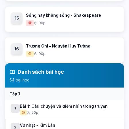
Sống hay không sống - Shakespeare
15
🔴
90p
Trương Chi - Nguyễn Huy Tưởng
16
🟡
90p
Danh sách bài học
54 bài học
Tập 1
Bài 1: Câu chuyện và điểm nhìn trong truyện
1
🟡
90p
Vợ nhặt - Kim Lân
2