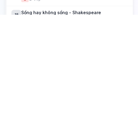
Sống hay không sống - Shakespeare
15
🔴
90p
Trương Chi - Nguyễn Huy Tưởng
16
🟡
90p
Tập 2
Bài 6: Nguyễn Du - "Những điều trông thấy mà
6
đau đớn lòng"
🔴
90p
Tác giả Nguyễn Du
17
🔴
90p
Trao duyên (Truyện Kiều)
18
🔴
90p
Độc Tiểu Thanh kí
19